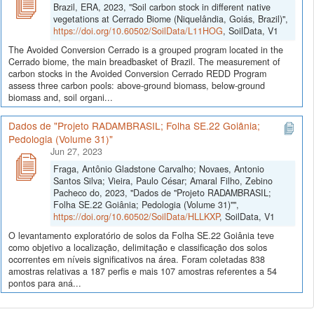
Brazil, ERA, 2023, "Soil carbon stock in different native
vegetations at Cerrado Biome (Niquelândia, Goiás, Brazil)",
https://doi.org/10.60502/SoilData/L11HOG
, SoilData, V1
The Avoided Conversion Cerrado is a grouped program located in the
Cerrado biome, the main breadbasket of Brazil. The measurement of
carbon stocks in the Avoided Conversion Cerrado REDD Program
assess three carbon pools: above-ground biomass, below-ground
biomass and, soil organi...
Dados de "Projeto RADAMBRASIL; Folha SE.22 Goiânia;
Pedologia (Volume 31)"
Jun 27, 2023
Fraga, Antônio Gladstone Carvalho; Novaes, Antonio
Santos Silva; Vieira, Paulo César; Amaral Filho, Zebino
Pacheco do, 2023, "Dados de "Projeto RADAMBRASIL;
Folha SE.22 Goiânia; Pedologia (Volume 31)"",
https://doi.org/10.60502/SoilData/HLLKXP
, SoilData, V1
O levantamento exploratório de solos da Folha SE.22 Goiânia teve
como objetivo a localização, delimitação e classificação dos solos
ocorrentes em níveis significativos na área. Foram coletadas 838
amostras relativas a 187 perfis e mais 107 amostras referentes a 54
pontos para aná...