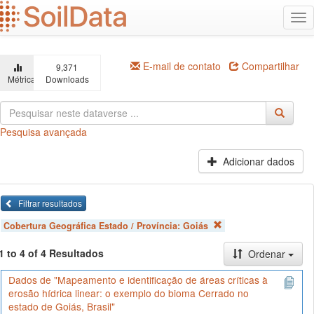
Ir
Alt
para
na
o
conteúdo
principal
E-mail de contato
Compartilhar
9,371
Métricas
Downloads
Pesquisa avançada
Adicionar dados
Filtrar resultados
Cobertura Geográfica Estado / Província:
Goiás
1 to 4 of 4 Resultados
Ordenar
Dados de "Mapeamento e identificação de áreas críticas à
erosão hídrica linear: o exemplo do bioma Cerrado no
estado de Goiás, Brasil"