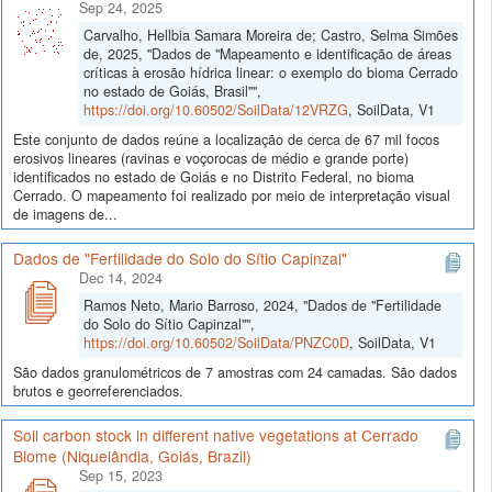
Sep 24, 2025
Carvalho, Hellbia Samara Moreira de; Castro, Selma Simões
de, 2025, "Dados de "Mapeamento e identificação de áreas
críticas à erosão hídrica linear: o exemplo do bioma Cerrado
no estado de Goiás, Brasil"",
https://doi.org/10.60502/SoilData/12VRZG
, SoilData, V1
Este conjunto de dados reúne a localização de cerca de 67 mil focos
erosivos lineares (ravinas e voçorocas de médio e grande porte)
identificados no estado de Goiás e no Distrito Federal, no bioma
Cerrado. O mapeamento foi realizado por meio de interpretação visual
de imagens de...
Dados de "Fertilidade do Solo do Sítio Capinzal"
Dec 14, 2024
Ramos Neto, Mario Barroso, 2024, "Dados de "Fertilidade
do Solo do Sítio Capinzal"",
https://doi.org/10.60502/SoilData/PNZC0D
, SoilData, V1
São dados granulométricos de 7 amostras com 24 camadas. São dados
brutos e georreferenciados.
Soil carbon stock in different native vegetations at Cerrado
Biome (Niquelândia, Goiás, Brazil)
Sep 15, 2023