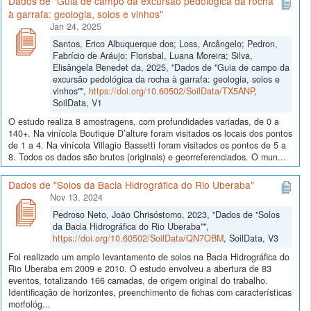
Dados de "Guia de campo da excursão pedológica da rocha
à garrafa: geologia, solos e vinhos"
Jan 24, 2025
Santos, Erico Albuquerque dos; Loss, Arcângelo; Pedron,
Fabrício de Aráujo; Florisbal, Luana Moreira; Silva,
Elisângela Benedet da, 2025, "Dados de "Guia de campo da
excursão pedológica da rocha à garrafa: geologia, solos e
vinhos"",
https://doi.org/10.60502/SoilData/TX5ANP
,
SoilData, V1
O estudo realiza 8 amostragens, com profundidades variadas, de 0 a
140+. Na vinícola Boutique D’alture foram visitados os locais dos pontos
de 1 a 4. Na vinícola Villagio Bassetti foram visitados os pontos de 5 a
8. Todos os dados são brutos (originais) e georreferenciados. O mun...
Dados de "Solos da Bacia Hidrográfica do Rio Uberaba"
Nov 13, 2024
Pedroso Neto, João Chrisóstomo, 2023, "Dados de "Solos
da Bacia Hidrográfica do Rio Uberaba"",
https://doi.org/10.60502/SoilData/QN7OBM
, SoilData, V3
Foi realizado um amplo levantamento de solos na Bacia Hidrográfica do
Rio Uberaba em 2009 e 2010. O estudo envolveu a abertura de 83
eventos, totalizando 166 camadas, de origem original do trabalho.
Identificação de horizontes, preenchimento de fichas com características
morfológ...