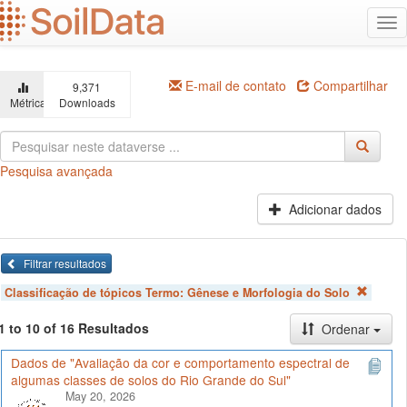
Ir
Alt
para
na
o
conteúdo
principal
E-mail de contato
Compartilhar
9,371
Métricas
Downloads
Pesquisa avançada
Adicionar dados
Filtrar resultados
Classificação de tópicos Termo:
Gênese e Morfologia do Solo
1 to 10 of 16 Resultados
Ordenar
Dados de "Avaliação da cor e comportamento espectral de
algumas classes de solos do Rio Grande do Sul"
May 20, 2026