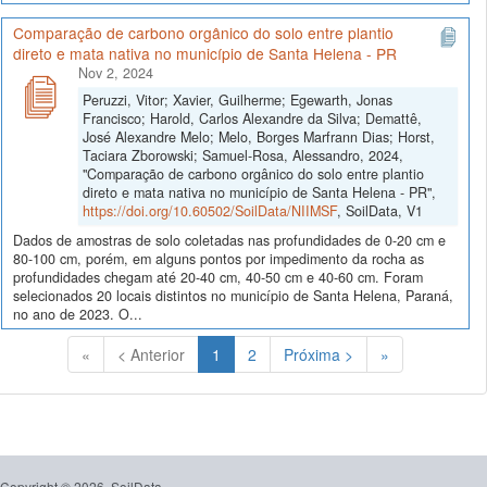
Comparação de carbono orgânico do solo entre plantio
direto e mata nativa no município de Santa Helena - PR
Nov 2, 2024
Peruzzi, Vitor; Xavier, Guilherme; Egewarth, Jonas
Francisco; Harold, Carlos Alexandre da Silva; Demattê,
José Alexandre Melo; Melo, Borges Marfrann Dias; Horst,
Taciara Zborowski; Samuel-Rosa, Alessandro, 2024,
"Comparação de carbono orgânico do solo entre plantio
direto e mata nativa no município de Santa Helena - PR",
https://doi.org/10.60502/SoilData/NIIMSF
, SoilData, V1
Dados de amostras de solo coletadas nas profundidades de 0-20 cm e
80-100 cm, porém, em alguns pontos por impedimento da rocha as
profundidades chegam até 20-40 cm, 40-50 cm e 40-60 cm. Foram
selecionados 20 locais distintos no município de Santa Helena, Paraná,
no ano de 2023. O...
(Atual)
«
< Anterior
1
2
Próxima >
»
Copyright © 2026, SoilData