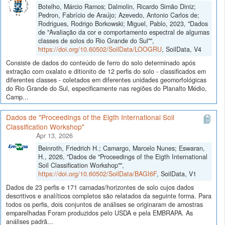
Botelho, Márcio Ramos; Dalmolin, Ricardo Simão Diniz;
Pedron, Fabrício de Araújo; Azevedo, Antonio Carlos de;
Rodrigues, Rodrigo Borkowski; Miguel, Pablo, 2023, "Dados
de "Avaliação da cor e comportamento espectral de algumas
classes de solos do Rio Grande do Sul"",
https://doi.org/10.60502/SoilData/LOOGRU
, SoilData, V4
Consiste de dados do conteúdo de ferro do solo determinado após
extração com oxalato e ditionito de 12 perfis do solo - classificados em
diferentes classes - coletados em diferentes unidades geomorfológicas
do Rio Grande do Sul, especificamente nas regiões do Planalto Médio,
Camp...
Dados de "Proceedings of the Eigth International Soil
Classification Workshop"
Apr 13, 2026
Beinroth, Friedrich H.; Camargo, Marcelo Nunes; Eswaran,
H., 2026, "Dados de "Proceedings of the Eigth International
Soil Classification Workshop"",
https://doi.org/10.60502/SoilData/BAGI6F
, SoilData, V1
Dados de 23 perfis e 171 camadas/horizontes de solo cujos dados
descritivos e analíticos completos são relatados da seguinte forma. Para
todos os perfis, dois conjuntos de análises se originaram de amostras
emparelhadas Foram produzidos pelo USDA e pela EMBRAPA. As
análises padrã...