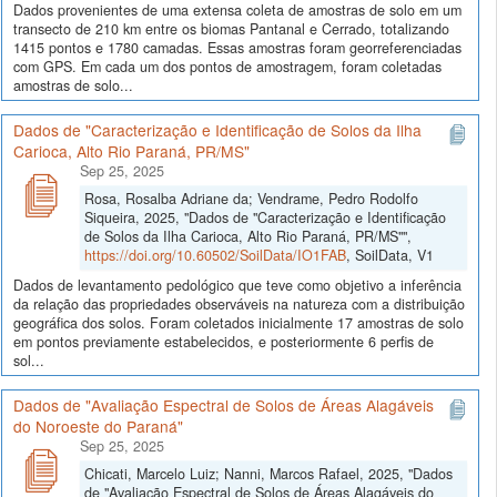
Dados provenientes de uma extensa coleta de amostras de solo em um
transecto de 210 km entre os biomas Pantanal e Cerrado, totalizando
1415 pontos e 1780 camadas. Essas amostras foram georreferenciadas
com GPS. Em cada um dos pontos de amostragem, foram coletadas
amostras de solo...
Dados de "Caracterização e Identificação de Solos da Ilha
Carioca, Alto Rio Paraná, PR/MS"
Sep 25, 2025
Rosa, Rosalba Adriane da; Vendrame, Pedro Rodolfo
Siqueira, 2025, "Dados de "Caracterização e Identificação
de Solos da Ilha Carioca, Alto Rio Paraná, PR/MS"",
https://doi.org/10.60502/SoilData/IO1FAB
, SoilData, V1
Dados de levantamento pedológico que teve como objetivo a inferência
da relação das propriedades observáveis na natureza com a distribuição
geográfica dos solos. Foram coletados inicialmente 17 amostras de solo
em pontos previamente estabelecidos, e posteriormente 6 perfis de
sol...
Dados de "Avaliação Espectral de Solos de Áreas Alagáveis
do Noroeste do Paraná"
Sep 25, 2025
Chicati, Marcelo Luiz; Nanni, Marcos Rafael, 2025, "Dados
de "Avaliação Espectral de Solos de Áreas Alagáveis do