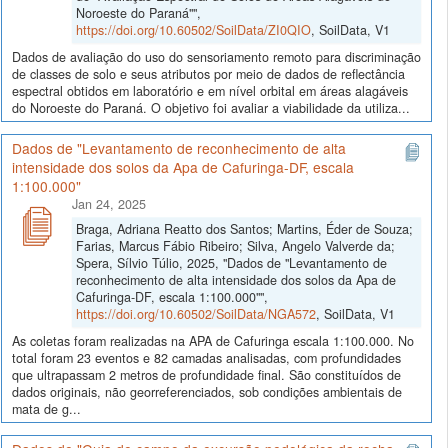
Noroeste do Paraná"",
https://doi.org/10.60502/SoilData/ZI0QIO
, SoilData, V1
Dados de avaliação do uso do sensoriamento remoto para discriminação
de classes de solo e seus atributos por meio de dados de reflectância
espectral obtidos em laboratório e em nível orbital em áreas alagáveis
do Noroeste do Paraná. O objetivo foi avaliar a viabilidade da utiliza...
Dados de "Levantamento de reconhecimento de alta
intensidade dos solos da Apa de Cafuringa-DF, escala
1:100.000"
Jan 24, 2025
Braga, Adriana Reatto dos Santos; Martins, Éder de Souza;
Farias, Marcus Fábio Ribeiro; Silva, Angelo Valverde da;
Spera, Sílvio Túlio, 2025, "Dados de "Levantamento de
reconhecimento de alta intensidade dos solos da Apa de
Cafuringa-DF, escala 1:100.000"",
https://doi.org/10.60502/SoilData/NGA572
, SoilData, V1
As coletas foram realizadas na APA de Cafuringa escala 1:100.000. No
total foram 23 eventos e 82 camadas analisadas, com profundidades
que ultrapassam 2 metros de profundidade final. São constituídos de
dados originais, não georreferenciados, sob condições ambientais de
mata de g...