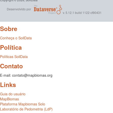
Desenvolvido por
v. 5.12.1 build 1122-cf90431
Sobre
Conheça o SoilData
Política
Políticas SoilData
Contato
E-mail: contato@mapbiomas.org
Links
Guia do usuário
MapBiomas
Plataforma Mapbiomas Solo
Laboratório de Pedometria (LdP)