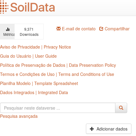
Ir
para
o
conteúdo
principal
E-mail de contato
Compartilhar
9,371
Métricas
Downloads
Aviso de Privacidade | Privacy Notice
Guia do Usuário | User Guide
Política de Preservação de Dados | Data Preservation Policy
Termos e Condições de Uso | Terms and Conditions of Use
Planilha Modelo | Template Spreadsheet
Dados Integrados | Integrated Data
Pesquisa avançada
Adicionar dados