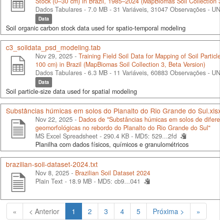
Stock (0–30 cm) in Brazil, 1985–2024 (MapBiomas Soil Collection 
Dados Tabulares - 7.0 MB
- 31 Variáveis, 31047 Observações -
UN
Data
Soil organic carbon stock data used for spatio-temporal modeling
c3_soildata_psd_modeling.tab
Nov 29, 2025 -
Training Field Soil Data for Mapping of Soil Particle
100 cm) in Brazil (MapBiomas Soil Collection 3, Beta Version)
Dados Tabulares - 6.3 MB
- 11 Variáveis, 60883 Observações -
UN
Data
Soil particle-size data used for spatial modeling
Substâncias húmicas em solos do Planalto do Rio Grande do Sul.xls
Nov 22, 2025 -
Dados de "Substâncias húmicas em solos de difere
geomorfológicas no rebordo do Planalto do Rio Grande do Sul"
MS Excel Spreadsheet - 290.4 KB -
MD5: 529...2fd
Planilha com dados físicos, químicos e granulométricos
brazilian-soil-dataset-2024.txt
Nov 8, 2025 -
Brazilian Soil Dataset 2024
Plain Text - 18.9 MB -
MD5: cb9...041
(Atual)
«
< Anterior
1
2
3
4
5
Próxima >
»