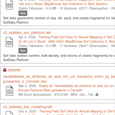
100 cm) in Brazil (MapBiomas Soil Collection 3, Beta Version)
Dados Tabulares - 9.9 MB
- 18 Variáveis, 42371 Observações -
UN
Data
Soil data (gravimetric content of clay, silt, sand, and coarse fragments) for vis
SoilData Platform
c3_soildata_soc_platform.tab
Apr 2, 2026 -
Training Field Soil Data for Annual Mapping of Soil
(0–30 cm) in Brazil, 1985–2024 (MapBiomas Soil Collection 3, Beta
Dados Tabulares - 6.4 MB
- 17 Variáveis, 28047 Observações -
UN
Data
Soil data (carbon content, bulk density, and volume of coarse fragments) for v
SoilData Platform
ctb0080
Variabilidade_de_atributos_do_solo_em_um_transecto_entre_os_b
grossense_e_Cerrado.xlsx
Mar 2, 2026 -
Dados de "Variabilidade de atributos do solo em um 
biomas Pantanal Mato-grossense e Cerrado"
MS Excel Spreadsheet - 870.8 KB -
MD5: e5e...73d
c3_soildata_soc_modeling.tab
Dec 4, 2025 -
Training Field Soil Data for Annual Mapping of Soil