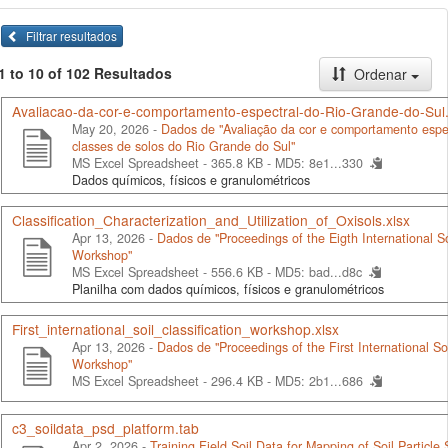
Filtrar resultados
1 to 10 of 102 Resultados
Ordenar
Avaliacao-da-cor-e-comportamento-espectral-do-Rio-Grande-do-Sul.
May 20, 2026 -
Dados de "Avaliação da cor e comportamento espe
classes de solos do Rio Grande do Sul"
MS Excel Spreadsheet - 365.8 KB -
MD5: 8e1...330
Dados químicos, físicos e granulométricos
Classification_Characterization_and_Utilization_of_Oxisols.xlsx
Apr 13, 2026 -
Dados de "Proceedings of the Eigth International Soi
Workshop"
MS Excel Spreadsheet - 556.6 KB -
MD5: bad...d8c
Planilha com dados químicos, físicos e granulométricos
First_international_soil_classification_workshop.xlsx
Apr 13, 2026 -
Dados de "Proceedings of the First International Soi
Workshop"
MS Excel Spreadsheet - 296.4 KB -
MD5: 2b1...686
c3_soildata_psd_platform.tab
Apr 2, 2026 -
Training Field Soil Data for Mapping of Soil Particle S