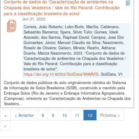
Conjunto de dados do 'Caracterização de ambientes na
Chapada dos Veadeiros / Vale do Rio Paranã: Contribuição
para a classificação brasileira de solos'
Jun 21, 2023
Correia, João Roberto; Lobo-Burle, Marília; Calderano,
Sebastião Barreiros; Spera, Silvio Tulio; Gomes, Idarê
Azevedo; dos Santos, Raphael David; Campos, José Eloi
Guimarães; Júnior, Manoel Claudio da Silva; Nascimento,
Roselir de Oliveira; Gelson, Minela; Reatto, Adriana;
Duarte, Mariza Nascimento, 2023, "Conjunto de dados do
'Caracterização de ambientes na Chapada dos Veadeiros /
Vale do Rio Paranã: Contribuição para a classificação
brasileira de solos'",
https://doi.org/10.60502/SoilData/W9MVIS
, SoilData, V1
Conjunto de dados públicos do solo originalmente obtidos do Sistema
de Informação de Solos Brasileiros (SISB), construído e mantido pela
Embrapa Solos (Rio de Janeiro) e Embrapa Informática Agropecuária
(Campinas), referente ao 'Caracterização de Ambientes na Chapada dos
Veadeiro...
(Atual)
«
< Anterior
8
9
10
11
12
Próxima >
»