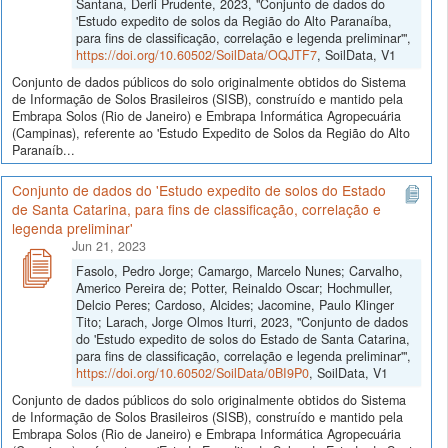
Santana, Derli Prudente, 2023, "Conjunto de dados do
'Estudo expedito de solos da Região do Alto Paranaíba,
para fins de classificação, correlação e legenda preliminar'",
https://doi.org/10.60502/SoilData/OQJTF7
, SoilData, V1
Conjunto de dados públicos do solo originalmente obtidos do Sistema
de Informação de Solos Brasileiros (SISB), construído e mantido pela
Embrapa Solos (Rio de Janeiro) e Embrapa Informática Agropecuária
(Campinas), referente ao 'Estudo Expedito de Solos da Região do Alto
Paranaíb...
Conjunto de dados do 'Estudo expedito de solos do Estado
de Santa Catarina, para fins de classificação, correlação e
legenda preliminar'
Jun 21, 2023
Fasolo, Pedro Jorge; Camargo, Marcelo Nunes; Carvalho,
Americo Pereira de; Potter, Reinaldo Oscar; Hochmuller,
Delcio Peres; Cardoso, Alcides; Jacomine, Paulo Klinger
Tito; Larach, Jorge Olmos Iturri, 2023, "Conjunto de dados
do 'Estudo expedito de solos do Estado de Santa Catarina,
para fins de classificação, correlação e legenda preliminar'",
https://doi.org/10.60502/SoilData/0BI9P0
, SoilData, V1
Conjunto de dados públicos do solo originalmente obtidos do Sistema
de Informação de Solos Brasileiros (SISB), construído e mantido pela
Embrapa Solos (Rio de Janeiro) e Embrapa Informática Agropecuária