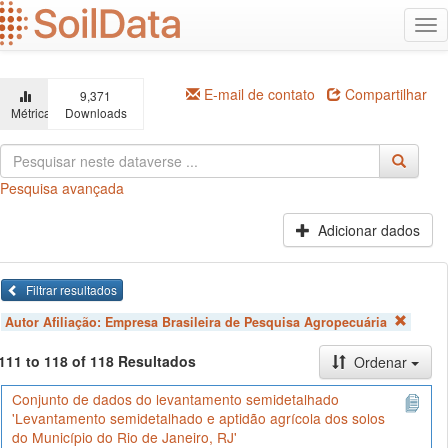
Ir
Alt
para
na
o
conteúdo
principal
E-mail de contato
Compartilhar
9,371
Métricas
Downloads
Pesquisa avançada
Adicionar dados
Filtrar resultados
Autor Afiliação:
Empresa Brasileira de Pesquisa Agropecuária
111 to 118 of 118 Resultados
Ordenar
Conjunto de dados do levantamento semidetalhado
'Levantamento semidetalhado e aptidão agrícola dos solos
do Município do Rio de Janeiro, RJ'