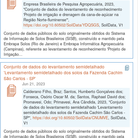
Empresa Brasileira de Pesquisa Agropecuária, 2023,
"Conjunto de dados do levantamento de reconhecimento
'Projeto de irrigação e drenagem da cana-de-açúcar na
Região Norte-fluminense'",
https://doi.org/10.60502/SoilData/YDQSGS
, SoilData, V1
Conjunto de dados públicos do solo originalmente obtidos do Sistema
de Informação de Solos Brasileiros (SISB), construído e mantido pela
Embrapa Solos (Rio de Janeiro) e Embrapa Informática Agropecuária
(Campinas), referente ao levantamento de reconhecimento 'Projeto de
Irrigação...
Conjunto de dados do levantamento semidetalhado
'Levantamento semidetalhado dos solos da Fazenda Cachim
São Carlos - SP'
Jun 21, 2023
Calderano Filho, Braz; Santos, Humberto Gonçalves dos;
Fonseca, Osório Oscar M. da; Santos, Raphael David dos;
Promavesi, Odo; Primavesi, Ana Cândida, 2023, "Conjunto
de dados do levantamento semidetalhado 'Levantamento
semidetalhado dos solos da Fazenda Cachim São Carlos -
SP'",
https://doi.org/10.60502/SoilData/CNUMVE
, SoilData,
V1
Conjunto de dados públicos do solo originalmente obtidos do Sistema
de Informação de Solos Brasileiros (SISB), construído e mantido pela