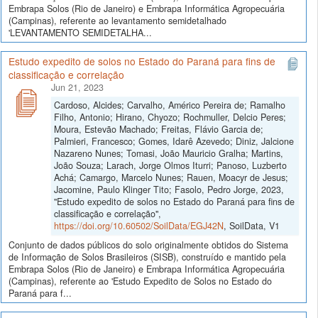
Embrapa Solos (Rio de Janeiro) e Embrapa Informática Agropecuária
(Campinas), referente ao levantamento semidetalhado
'LEVANTAMENTO SEMIDETALHA...
Estudo expedito de solos no Estado do Paraná para fins de
classificação e correlação
Jun 21, 2023
Cardoso, Alcides; Carvalho, Américo Pereira de; Ramalho
Filho, Antonio; Hirano, Chyozo; Rochmuller, Delcio Peres;
Moura, Estevão Machado; Freitas, Flávio Garcia de;
Palmieri, Francesco; Gomes, Idarê Azevedo; Diniz, Jalcione
Nazareno Nunes; Tomasi, João Mauricio Gralha; Martins,
João Souza; Larach, Jorge Olmos Iturri; Panoso, Luzberto
Achá; Camargo, Marcelo Nunes; Rauen, Moacyr de Jesus;
Jacomine, Paulo Klinger Tito; Fasolo, Pedro Jorge, 2023,
"Estudo expedito de solos no Estado do Paraná para fins de
classificação e correlação",
https://doi.org/10.60502/SoilData/EGJ42N
, SoilData, V1
Conjunto de dados públicos do solo originalmente obtidos do Sistema
de Informação de Solos Brasileiros (SISB), construído e mantido pela
Embrapa Solos (Rio de Janeiro) e Embrapa Informática Agropecuária
(Campinas), referente ao 'Estudo Expedito de Solos no Estado do
Paraná para f...