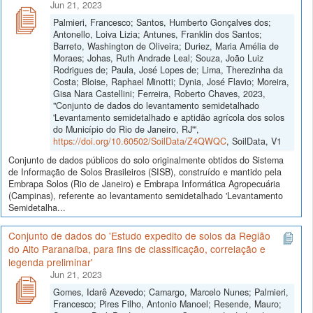
Jun 21, 2023
Palmieri, Francesco; Santos, Humberto Gonçalves dos;
Antonello, Loiva Lizia; Antunes, Franklin dos Santos;
Barreto, Washington de Oliveira; Duriez, Maria Amélia de
Moraes; Johas, Ruth Andrade Leal; Souza, João Luiz
Rodrigues de; Paula, José Lopes de; Lima, Therezinha da
Costa; Bloise, Raphael Minotti; Dynia, José Flavio; Moreira,
Gisa Nara Castellini; Ferreira, Roberto Chaves, 2023,
"Conjunto de dados do levantamento semidetalhado
'Levantamento semidetalhado e aptidão agrícola dos solos
do Município do Rio de Janeiro, RJ'",
https://doi.org/10.60502/SoilData/Z4QWQC
, SoilData, V1
Conjunto de dados públicos do solo originalmente obtidos do Sistema
de Informação de Solos Brasileiros (SISB), construído e mantido pela
Embrapa Solos (Rio de Janeiro) e Embrapa Informática Agropecuária
(Campinas), referente ao levantamento semidetalhado 'Levantamento
Semidetalha...
Conjunto de dados do 'Estudo expedito de solos da Região
do Alto Paranaíba, para fins de classificação, correlação e
legenda preliminar'
Jun 21, 2023
Gomes, Idarê Azevedo; Camargo, Marcelo Nunes; Palmieri,
Francesco; Pires Filho, Antonio Manoel; Resende, Mauro;