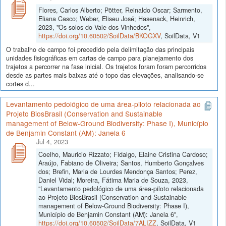
Flores, Carlos Alberto; Pötter, Reinaldo Oscar; Sarmento,
Eliana Casco; Weber, Eliseu José; Hasenack, Heinrich,
2023, "Os solos do Vale dos Vinhedos",
https://doi.org/10.60502/SoilData/BKOGXV
, SoilData, V1
O trabalho de campo foi precedido pela delimitação das principais
unidades fisiográficas em cartas de campo para planejamento dos
trajetos a percorrer na fase inicial. Os trajetos foram foram percorridos
desde as partes mais baixas até o topo das elevações, analisando-se
cortes d...
Levantamento pedológico de uma área-piloto relacionada ao
Projeto BiosBrasil (Conservation and Sustainable
management of Below-Ground Biodiversity: Phase I), Município
de Benjamin Constant (AM): Janela 6
Jul 4, 2023
Coelho, Mauricio Rizzato; Fidalgo, Elaine Cristina Cardoso;
Araújo, Fabiano de Oliveira; Santos, Humberto Gonçalves
dos; Brefin, Maria de Lourdes Mendonça Santos; Perez,
Daniel Vidal; Moreira, Fátima Maria de Souza, 2023,
"Levantamento pedológico de uma área-piloto relacionada
ao Projeto BiosBrasil (Conservation and Sustainable
management of Below-Ground Biodiversity: Phase I),
Município de Benjamin Constant (AM): Janela 6",
https://doi.org/10.60502/SoilData/7ALIZZ
, SoilData, V1