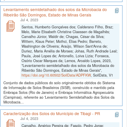
Levantamento semidetalhado dos solos da Microbacia do
Ribeirão São Domingos, Estado de Minas Gerais
Jul 4, 2023
Santos, Humberto Gonçalves dos; Calderano Filho, Braz;
Melo, Marie Elisabeth Christine Claessen de Magalhẽs;
Carvalho Júnior, Waldir de; Chagas, César da Silva;
Wittern, Klaus Peter; Mothci, Elias Pedro; Barreto,
Washington de Oliveira; Araújo, Wilson Sant'Anna de;
Duriez, Maria Amélia de Moraes; Johas, Ruth Andrade Leal;
Paula, José Lopes de; Antonello, Loiva Lizia; Fonseca,
Osório Oscar Marques da; Lemos, Aroaldo Lopes, 2023,
"Levantamento semidetalhado dos solos da Microbacia do
Ribeirão São Domingos, Estado de Minas Gerais",
https://doi.org/10.60502/SoilData/ADPFKW
, SoilData, V1
Conjunto de dados públicos do solo originalmente obtidos do Sistema
de Informação de Solos Brasileiros (SISB), construído e mantido pela
Embrapa Solos (Rio de Janeiro) e Embrapa Informática Agropecuária
(Campinas), referente ao 'Levantamento Semidetalhado dos Solos da
Microbacia...
Caracterização dos Solos do Município de Tibagi - PR
Jul 4, 2023
Carvalho, Américo Pereira de; Fasolo, Pedro Jorge;