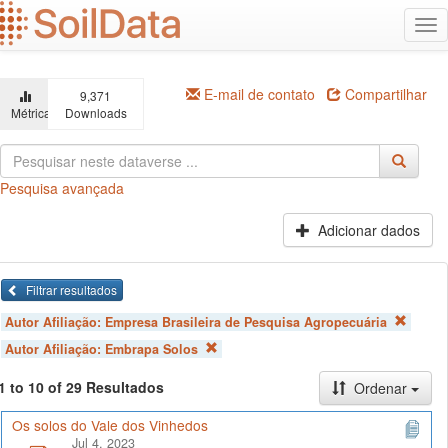
Ir
Alt
para
na
o
conteúdo
principal
E-mail de contato
Compartilhar
9,371
Métricas
Downloads
Pesquisa avançada
Adicionar dados
Filtrar resultados
Autor Afiliação:
Empresa Brasileira de Pesquisa Agropecuária
Autor Afiliação:
Embrapa Solos
1 to 10 of 29 Resultados
Ordenar
Os solos do Vale dos Vinhedos
Jul 4, 2023