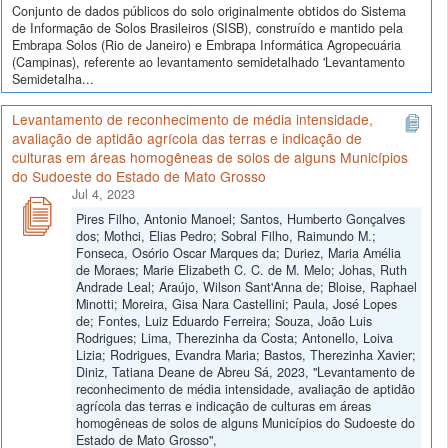
Conjunto de dados públicos do solo originalmente obtidos do Sistema
de Informação de Solos Brasileiros (SISB), construído e mantido pela
Embrapa Solos (Rio de Janeiro) e Embrapa Informática Agropecuária
(Campinas), referente ao levantamento semidetalhado 'Levantamento
Semidetalha...
Levantamento de reconhecimento de média intensidade,
avaliação de aptidão agrícola das terras e indicação de
culturas em áreas homogêneas de solos de alguns Municípios
do Sudoeste do Estado de Mato Grosso
Jul 4, 2023
Pires Filho, Antonio Manoel; Santos, Humberto Gonçalves
dos; Mothci, Elias Pedro; Sobral Filho, Raimundo M.;
Fonseca, Osório Oscar Marques da; Duriez, Maria Amélia
de Moraes; Marie Elizabeth C. C. de M. Melo; Johas, Ruth
Andrade Leal; Araújo, Wilson Sant'Anna de; Bloise, Raphael
Minotti; Moreira, Gisa Nara Castellini; Paula, José Lopes
de; Fontes, Luiz Eduardo Ferreira; Souza, João Luis
Rodrigues; Lima, Therezinha da Costa; Antonello, Loiva
Lizia; Rodrigues, Evandra Maria; Bastos, Therezinha Xavier;
Diniz, Tatiana Deane de Abreu Sá, 2023, "Levantamento de
reconhecimento de média intensidade, avaliação de aptidão
agrícola das terras e indicação de culturas em áreas
homogêneas de solos de alguns Municípios do Sudoeste do
Estado de Mato Grosso",