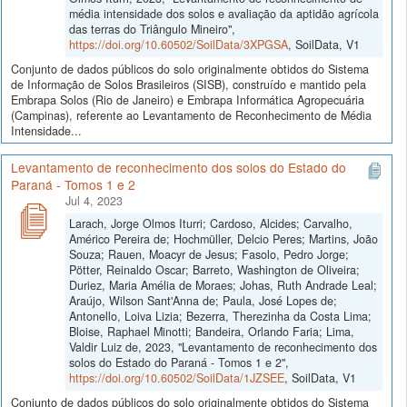
média intensidade dos solos e avaliação da aptidão agrícola
das terras do Triângulo Mineiro",
https://doi.org/10.60502/SoilData/3XPGSA
, SoilData, V1
Conjunto de dados públicos do solo originalmente obtidos do Sistema
de Informação de Solos Brasileiros (SISB), construído e mantido pela
Embrapa Solos (Rio de Janeiro) e Embrapa Informática Agropecuária
(Campinas), referente ao Levantamento de Reconhecimento de Média
Intensidade...
Levantamento de reconhecimento dos solos do Estado do
Paraná - Tomos 1 e 2
Jul 4, 2023
Larach, Jorge Olmos Iturri; Cardoso, Alcides; Carvalho,
Américo Pereira de; Hochmüller, Delcio Peres; Martins, João
Souza; Rauen, Moacyr de Jesus; Fasolo, Pedro Jorge;
Pötter, Reinaldo Oscar; Barreto, Washington de Oliveira;
Duriez, Maria Amélia de Moraes; Johas, Ruth Andrade Leal;
Araújo, Wilson Sant'Anna de; Paula, José Lopes de;
Antonello, Loiva Lizia; Bezerra, Therezinha da Costa Lima;
Bloise, Raphael Minotti; Bandeira, Orlando Faria; Lima,
Valdir Luiz de, 2023, "Levantamento de reconhecimento dos
solos do Estado do Paraná - Tomos 1 e 2",
https://doi.org/10.60502/SoilData/1JZSEE
, SoilData, V1
Conjunto de dados públicos do solo originalmente obtidos do Sistema