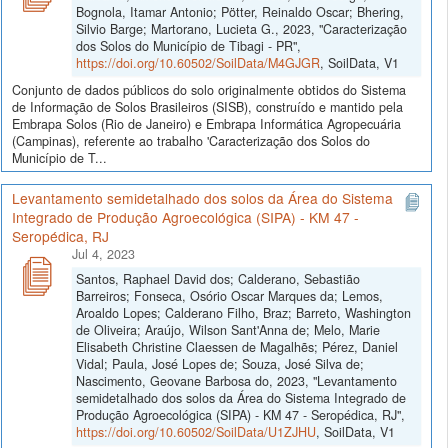
Bognola, Itamar Antonio; Pötter, Reinaldo Oscar; Bhering,
Silvio Barge; Martorano, Lucieta G., 2023, "Caracterização
dos Solos do Município de Tibagi - PR",
https://doi.org/10.60502/SoilData/M4GJGR
, SoilData, V1
Conjunto de dados públicos do solo originalmente obtidos do Sistema
de Informação de Solos Brasileiros (SISB), construído e mantido pela
Embrapa Solos (Rio de Janeiro) e Embrapa Informática Agropecuária
(Campinas), referente ao trabalho 'Caracterização dos Solos do
Município de T...
Levantamento semidetalhado dos solos da Área do Sistema
Integrado de Produção Agroecológica (SIPA) - KM 47 -
Seropédica, RJ
Jul 4, 2023
Santos, Raphael David dos; Calderano, Sebastião
Barreiros; Fonseca, Osório Oscar Marques da; Lemos,
Aroaldo Lopes; Calderano Filho, Braz; Barreto, Washington
de Oliveira; Araújo, Wilson Sant'Anna de; Melo, Marie
Elisabeth Christine Claessen de Magalhẽs; Pérez, Daniel
Vidal; Paula, José Lopes de; Souza, José Silva de;
Nascimento, Geovane Barbosa do, 2023, "Levantamento
semidetalhado dos solos da Área do Sistema Integrado de
Produção Agroecológica (SIPA) - KM 47 - Seropédica, RJ",
https://doi.org/10.60502/SoilData/U1ZJHU
, SoilData, V1