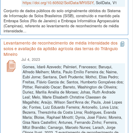
https://doi.org/10.60502/SoilData/MY0S3Y
, SoilData, V1
Conjunto de dados públicos do solo originalmente obtidos do Sistema
de Informação de Solos Brasileiros (SISB), construído e mantido pela
Embrapa Solos (Rio de Janeiro) e Embrapa Informática Agropecuária
(Campinas), referente ao levantamento de reconhecimento de média
intensidade...
Levantamento de reconhecimento de média intensidade dos
solos e avaliação da aptidão agrícola das terras do Triângulo
Mineiro
Jul 4, 2023
Gomes, Idarê Azevedo; Palmieri, Francesco; Baruqui,
Alfredo Melhem; Motta, Paulo Emílio Ferreira da; Naime,
Eubi Jorne; Santana, Derli Prudente; Mothci, Elias Pedro;
Freitas, Flávio Garcia de; Santos, Humberto Gonçalves dos;
Pötter, Reinaldo Oscar; Barreto, Washington de Oliveira;
Duriez, Marilia Amélia de Moraes; Johas, Ruth Andrade
Leal; Melo, Marie Elisabeth Christine Claessen de
Magalhẽs; Araújo, Wilson Sant'Anna de; Paula, José Lopes
de; Fontes, Luiz Eduardo Ferreira; Antonello, Loiva Lizia;
Bezerra, Therezinha da Costa Lima; Rodrigues, Evanda
Maria; Bloise, Raphael Minotti; Dynia, José Flávio; Moreira,
Gisa Nara Castellini; Antunes, Fernando Zinho; Ferreira,
Mitzi Brandão; Camargo, Marcelo Nunes; Larach, Jorge
Olmos Iturri, 2023, "Levantamento de reconhecimento de