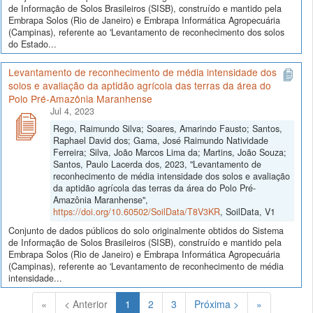
de Informação de Solos Brasileiros (SISB), construído e mantido pela
Embrapa Solos (Rio de Janeiro) e Embrapa Informática Agropecuária
(Campinas), referente ao 'Levantamento de reconhecimento dos solos
do Estado...
Levantamento de reconhecimento de média intensidade dos
solos e avaliação da aptidão agrícola das terras da área do
Polo Pré-Amazônia Maranhense
Jul 4, 2023
Rego, Raimundo Silva; Soares, Amarindo Fausto; Santos,
Raphael David dos; Gama, José Raimundo Natividade
Ferreira; Silva, João Marcos Lima da; Martins, João Souza;
Santos, Paulo Lacerda dos, 2023, "Levantamento de
reconhecimento de média intensidade dos solos e avaliação
da aptidão agrícola das terras da área do Polo Pré-
Amazônia Maranhense",
https://doi.org/10.60502/SoilData/T8V3KR
, SoilData, V1
Conjunto de dados públicos do solo originalmente obtidos do Sistema
de Informação de Solos Brasileiros (SISB), construído e mantido pela
Embrapa Solos (Rio de Janeiro) e Embrapa Informática Agropecuária
(Campinas), referente ao 'Levantamento de reconhecimento de média
intensidade...
(Atual)
«
< Anterior
1
2
3
Próxima >
»