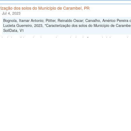
rização dos solos do Município de Carambeí, PR
Jul 4, 2023
Bognola, Itamar Antonio; Pötter, Reinaldo Oscar; Carvalho, Américo Pereira d
Lucieta Guerreiro, 2023, "Caracterização dos solos do Município de Carambe
SoilData, V1
de dados públicos do solo originalmente obtidos do Sistema de Informação de S
olos (Rio de Janeiro) e Embrapa Informática Agropecuária (Campinas), referen
...
ização dos Solos do Município de Tibagi - PR
Jul 4, 2023
Carvalho, Américo Pereira de; Fasolo, Pedro Jorge; Bognola, Itamar Antonio; 
Lucieta G., 2023, "Caracterização dos Solos do Município de Tibagi - PR",
ht
de dados públicos do solo originalmente obtidos do Sistema de Informação de S
olos (Rio de Janeiro) e Embrapa Informática Agropecuária (Campinas), referen