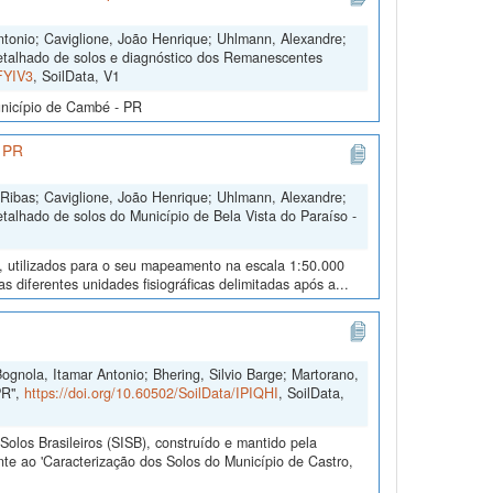
tonio; Caviglione, João Henrique; Uhlmann, Alexandre;
etalhado de solos e diagnóstico dos Remanescentes
JFYIV3
, SoilData, V1
unicípio de Cambé - PR
- PR
Ribas; Caviglione, João Henrique; Uhlmann, Alexandre;
talhado de solos do Município de Bela Vista do Paraíso -
o, utilizados para o seu mapeamento na escala 1:50.000
diferentes unidades fisiográficas delimitadas após a...
ognola, Itamar Antonio; Bhering, Silvio Barge; Martorano,
PR",
https://doi.org/10.60502/SoilData/IPIQHI
, SoilData,
olos Brasileiros (SISB), construído e mantido pela
te ao 'Caracterização dos Solos do Município de Castro,