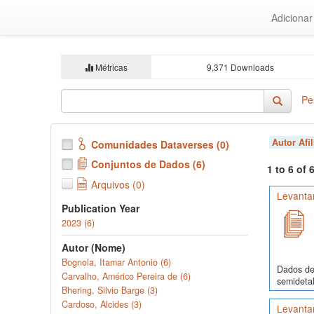
Ir
Adiciona
para
o
conteúdo
principal
Métricas
9,371 Downloads
Pe
Autor Afi
Comunidades Dataverses (0)
Conjuntos de Dados (6)
1 to 6 of
Arquivos (0)
Levanta
Publication Year
2023 (6)
Autor (Nome)
Bognola, Itamar Antonio (6)
Dados de 
Carvalho, Américo Pereira de (6)
semidetal
Bhering, Silvio Barge (3)
Cardoso, Alcides (3)
Levanta