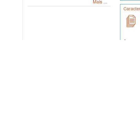
Mais ...
Caracte
Conjunto 
Embrapa S
Carambeí,
Caracter
Conjunto 
Embrapa S
T...
Copyright © 2026, SoilData