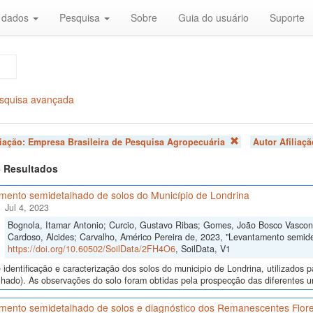
r dados
Pesquisa
Sobre
Guia do usuário
Suporte
squisa avançada
liação:
Empresa Brasileira de Pesquisa Agropecuária
Autor Afiliaç
 6 Resultados
mento semidetalhado de solos do Município de Londrina
Jul 4, 2023
Bognola, Itamar Antonio; Curcio, Gustavo Ribas; Gomes, João Bosco Vasconc
Cardoso, Alcides; Carvalho, Américo Pereira de, 2023, "Levantamento semide
https://doi.org/10.60502/SoilData/2FH4O6
, SoilData, V1
identificação e caracterização dos solos do municipio de Londrina, utilizado
hado). As observações do solo foram obtidas pela prospecção das diferentes uni
mento semidetalhado de solos e diagnóstico dos Remanescentes Flore