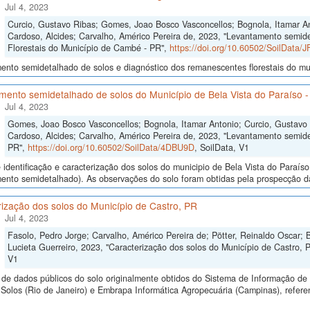
Jul 4, 2023
Curcio, Gustavo Ribas; Gomes, Joao Bosco Vasconcellos; Bognola, Itamar An
Cardoso, Alcides; Carvalho, Américo Pereira de, 2023, "Levantamento semid
Florestais do Município de Cambé - PR",
https://doi.org/10.60502/SoilData/
ento semidetalhado de solos e diagnóstico dos remanescentes florestais do m
mento semidetalhado de solos do Município de Bela Vista do Paraíso 
Jul 4, 2023
Gomes, Joao Bosco Vasconcellos; Bognola, Itamar Antonio; Curcio, Gustavo 
Cardoso, Alcides; Carvalho, Américo Pereira de, 2023, "Levantamento semide
PR",
https://doi.org/10.60502/SoilData/4DBU9D
, SoilData, V1
identificação e caracterização dos solos do municipio de Bela Vista do Paraís
ento semidetalhado). As observações do solo foram obtidas pela prospecção das 
ização dos solos do Município de Castro, PR
Jul 4, 2023
Fasolo, Pedro Jorge; Carvalho, Américo Pereira de; Pötter, Reinaldo Oscar; B
Lucieta Guerreiro, 2023, "Caracterização dos solos do Município de Castro, 
V1
de dados públicos do solo originalmente obtidos do Sistema de Informação de S
olos (Rio de Janeiro) e Embrapa Informática Agropecuária (Campinas), referen