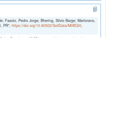
e; Fasolo, Pedro Jorge; Bhering, Silvio Barge; Martorano,
í, PR",
https://doi.org/10.60502/SoilData/M0BQI0
,
olos Brasileiros (SISB), construído e mantido pela
te ao 'Caracterização dos Solos do Município de
Pötter, Reinaldo Oscar; Bhering, Silvio Barge; Martorano,
tps://doi.org/10.60502/SoilData/M4GJGR
, SoilData, V1
olos Brasileiros (SISB), construído e mantido pela
te ao trabalho 'Caracterização dos Solos do Município de