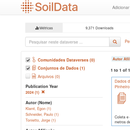
Ir
Adiciona
para
o
conteúdo
principal
Métricas
9,371 Downloads
Pe
Autor Afi
Comunidades Dataverses (0)
Conjuntos de Dados (1)
1 to 1 of
Arquivos (0)
Dados de
Publication Year
Pinheiro
2024 (1)
Autor (Nome)
Klamt, Egon (1)
Schneider, Paulo (1)
Coleta e 
Tonietto, Jorge (1)
metros de