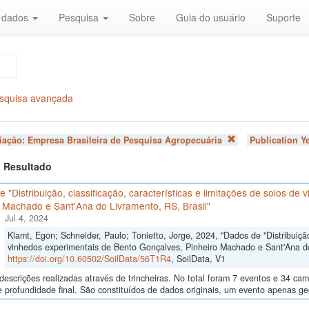
r dados
Pesquisa
Sobre
Guia do usuário
Suporte
squisa avançada
liação:
Empresa Brasileira de Pesquisa Agropecuária
Publication Y
 1 Resultado
 "Distribuição, classificação, características e limitações de solos d
 Machado e Sant'Ana do Livramento, RS, Brasil"
Jul 4, 2024
Klamt, Egon; Schneider, Paulo; Tonietto, Jorge, 2024, "Dados de "Distribuição,
vinhedos experimentais de Bento Gonçalves, Pinheiro Machado e Sant'Ana do 
https://doi.org/10.60502/SoilData/56T1R4
, SoilData, V1
descrições realizadas através de trincheiras. No total foram 7 eventos e 34 
 profundidade final. São constituídos de dados originais, um evento apenas ge