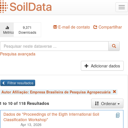
Ir
Alt
para
na
o
conteúdo
principal
E-mail de contato
Compartilhar
9,371
Métricas
Downloads
Pesquisa avançada
Adicionar dados
Filtrar resultados
Autor Afiliação:
Empresa Brasileira de Pesquisa Agropecuária
1 to 10 of 118 Resultados
Ordenar
Dados de "Proceedings of the Eigth International Soil
Classification Workshop"
Apr 13, 2026