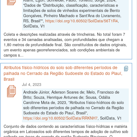
"Dados de "Distribuição, classificação, características e
limitações de solos de vinhedos experimentais de Bento
Gonçalves, Pinheiro Machado e Sant'Ana do Livramento,
RS, Brasil"",
https://doi.org/10.60502/SoilData/56T1R4
,
SoilData, V1
Coleta e descrições realizadas através de trincheiras. No total foram 7
eventos e 34 camadas analisadas, com profundidades que chegam a
1,80 metros de profundidade final. São constituídos de dados originais,
um evento apenas georreferenciados, sob condições ambientais de
campos s...
Atributos físico-hídricos do solo sob diferentes períodos de
palhada no Cerrado da Região Sudoeste do Estado do Piauí,
Brasil
Jul 4, 2023
Andrade Júnior, Aderson Soares de; Melo, Francisco de
Brito; Souza, Henrique Antunes de; Sousa, Odália
Carolinne Mota de, 2023, "Atributos físico-hídricos do solo
sob diferentes períodos de palhada no Cerrado da Região
Sudoeste do Estado do Piauí, Brasil",
https://doi.org/10.60502/SoilData/RRKNH7
, SoilData, V1
Conjunto de dados contendo as características físico-hídricas e matéria
orgânica em Latossolos sob diferentes tempos de adoção de cultivo sob
palhada em áreas de cerrado da região Sudoeste Piauiense. O