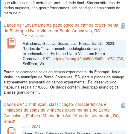
que ultrapassam 2 metros de profundidade final. São constituídos de
dados originais, não georreferenciados, sob condições ambientais de
mata de g...
Dados de "Levantamento pedológico do campo experimental
da Embrapa Uva e Vinho em Bento Gonçalves, RS"
Oct 12, 2024
Valladares, Gustavo Souza; Luz, Naíssa Batista, 2023,
"Dados de "Levantamento pedológico do campo
experimental da Embrapa Uva e Vinho em Bento
Gonçalves, RS"",
https://doi.org/10.60502/SoilData/7AL7MI
,
SoilData, V3
Foram selecionados solos do campo experimental da Embrapa Uva e
Vinho, no município de Bento Gonçalves, RS, para o planos de manejo
e zoneamento ambiental do campo experimental. Foi desenvolvido
mapa, na escala 1:10.000. Os dados contêm, descrição morfológica,
análise granulométr...
Dados de "Distribuição, classificação, características e
limitações de solos de vinhedos experimentais de Bento
Gonçalves, Pinheiro Machado e Sant'Ana do Livramento, RS,
Brasil"
Jul 4, 2024
Klamt, Egon; Schneider, Paulo; Tonietto, Jorge, 2024,