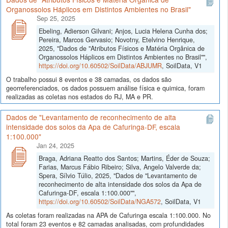
Organossolos Háplicos em Distintos Ambientes no Brasil"
Sep 25, 2025
Ebeling, Adierson Gilvani; Anjos, Lucia Helena Cunha dos;
Pereira, Marcos Gervasio; Novotny, Etelvino Henrique,
2025, "Dados de "Atributos Físicos e Matéria Orgânica de
Organossolos Háplicos em Distintos Ambientes no Brasil"",
https://doi.org/10.60502/SoilData/ABJUMR
, SoilData, V1
O trabalho possui 8 eventos e 38 camadas, os dados são
georreferenciados, os dados possuem análise física e quimica, foram
realizadas as coletas nos estados do RJ, MA e PR.
Dados de "Levantamento de reconhecimento de alta
intensidade dos solos da Apa de Cafuringa-DF, escala
1:100.000"
Jan 24, 2025
Braga, Adriana Reatto dos Santos; Martins, Éder de Souza;
Farias, Marcus Fábio Ribeiro; Silva, Angelo Valverde da;
Spera, Sílvio Túlio, 2025, "Dados de "Levantamento de
reconhecimento de alta intensidade dos solos da Apa de
Cafuringa-DF, escala 1:100.000"",
https://doi.org/10.60502/SoilData/NGA572
, SoilData, V1
As coletas foram realizadas na APA de Cafuringa escala 1:100.000. No
total foram 23 eventos e 82 camadas analisadas, com profundidades