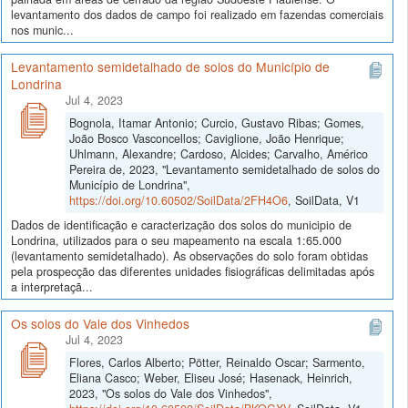
levantamento dos dados de campo foi realizado em fazendas comerciais
nos munic...
Levantamento semidetalhado de solos do Município de
Londrina
Jul 4, 2023
Bognola, Itamar Antonio; Curcio, Gustavo Ribas; Gomes,
João Bosco Vasconcellos; Caviglione, João Henrique;
Uhlmann, Alexandre; Cardoso, Alcides; Carvalho, Américo
Pereira de, 2023, "Levantamento semidetalhado de solos do
Município de Londrina",
https://doi.org/10.60502/SoilData/2FH4O6
, SoilData, V1
Dados de identificação e caracterização dos solos do municipio de
Londrina, utilizados para o seu mapeamento na escala 1:65.000
(levantamento semidetalhado). As observações do solo foram obtidas
pela prospecção das diferentes unidades fisiográficas delimitadas após
a interpretaçã...
Os solos do Vale dos Vinhedos
Jul 4, 2023
Flores, Carlos Alberto; Pötter, Reinaldo Oscar; Sarmento,
Eliana Casco; Weber, Eliseu José; Hasenack, Heinrich,
2023, "Os solos do Vale dos Vinhedos",