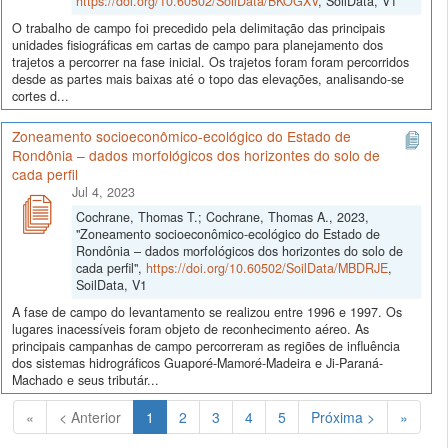
https://doi.org/10.60502/SoilData/BKOGXV
, SoilData, V1
O trabalho de campo foi precedido pela delimitação das principais
unidades fisiográficas em cartas de campo para planejamento dos
trajetos a percorrer na fase inicial. Os trajetos foram foram percorridos
desde as partes mais baixas até o topo das elevações, analisando-se
cortes d...
Zoneamento socioeconômico-ecológico do Estado de
Rondônia – dados morfológicos dos horizontes do solo de
cada perfil
Jul 4, 2023
Cochrane, Thomas T.; Cochrane, Thomas A., 2023,
"Zoneamento socioeconômico-ecológico do Estado de
Rondônia – dados morfológicos dos horizontes do solo de
cada perfil",
https://doi.org/10.60502/SoilData/MBDRJE
,
SoilData, V1
A fase de campo do levantamento se realizou entre 1996 e 1997. Os
lugares inacessíveis foram objeto de reconhecimento aéreo. As
principais campanhas de campo percorreram as regiões de influência
dos sistemas hidrográficos Guaporé-Mamoré-Madeira e Ji-Paraná-
Machado e seus tributár...
(Atual)
«
< Anterior
1
2
3
4
5
Próxima >
»