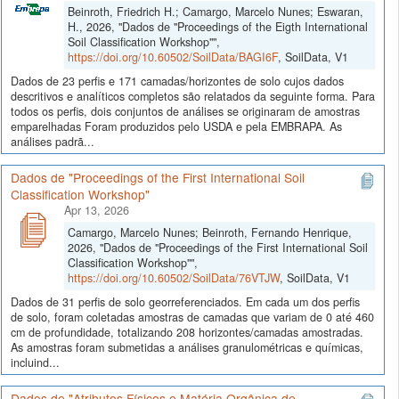
Beinroth, Friedrich H.; Camargo, Marcelo Nunes; Eswaran,
H., 2026, "Dados de "Proceedings of the Eigth International
Soil Classification Workshop"",
https://doi.org/10.60502/SoilData/BAGI6F
, SoilData, V1
Dados de 23 perfis e 171 camadas/horizontes de solo cujos dados
descritivos e analíticos completos são relatados da seguinte forma. Para
todos os perfis, dois conjuntos de análises se originaram de amostras
emparelhadas Foram produzidos pelo USDA e pela EMBRAPA. As
análises padrã...
Dados de "Proceedings of the First International Soil
Classification Workshop"
Apr 13, 2026
Camargo, Marcelo Nunes; Beinroth, Fernando Henrique,
2026, "Dados de "Proceedings of the First International Soil
Classification Workshop"",
https://doi.org/10.60502/SoilData/76VTJW
, SoilData, V1
Dados de 31 perfis de solo georreferenciados. Em cada um dos perfis
de solo, foram coletadas amostras de camadas que variam de 0 até 460
cm de profundidade, totalizando 208 horizontes/camadas amostradas.
As amostras foram submetidas a análises granulométricas e químicas,
incluind...
Dados de "Atributos Físicos e Matéria Orgânica de