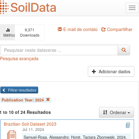
Ir
Alt
para
na
o
conteúdo
principal
E-mail de contato
Compartilhar
9,371
Métricas
Downloads
Pesquisa avançada
Adicionar dados
Filtrar resultados
Publication Year:
2024
1 to 10 of 24 Resultados
Ordenar
Brazilian Soil Dataset 2023
Jul 11, 2024
Samuel-Rosa, Alessandro; Horst, Taciara Zborowski, 2024,