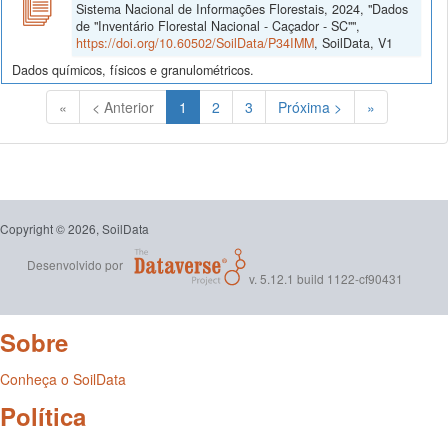
Sistema Nacional de Informações Florestais, 2024, "Dados
de "Inventário Florestal Nacional - Caçador - SC"",
https://doi.org/10.60502/SoilData/P34IMM
, SoilData, V1
Dados químicos, físicos e granulométricos.
(Atual)
«
< Anterior
1
2
3
Próxima >
»
Copyright © 2026, SoilData
Desenvolvido por
v. 5.12.1 build 1122-cf90431
Sobre
Conheça o SoilData
Política