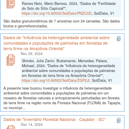
Ramos Neto, Mario Barroso, 2024, "Dados de "Fertilidade
do Solo do Sítio Capinzal"",
https://doi.org/10.60502/SoilData/PNZC0D
, SoilData, V1
São dados granulométricos de 7 amostras com 24 camadas. São dados
brutos e georreferenciados.
Dados de "Influência da heterogeneidade ambiental sobre
comunidades e populações de palmeiras em florestas de
terra firme na Amazônia Oriental"
Nov 29, 2024
Shimbo, Julia Zanin; Bustamante, Mercedes; Palace,
Michael, 2024, "Dados de "Influência da heterogeneidade
ambiental sobre comunidades e populações de palmeiras
em florestas de terra firme na Amazônia Oriental"",
https://doi.org/10.60502/SoilData/ZGP2JI
, SoilData, V1
A presente tese buscou investigar a influência da heterogeneidade
ambiental sobre comunidades e populações de palmeiras em um
mosaico de florestas naturais e antropicamente perturbadas em floresta
de terra firme na região norte da Floresta Nacional (FLONA) do Tapajós,
no municípi...
Dados de "Inventário Florestal Nacional - Caçador - SC"
Dec 14, 2024