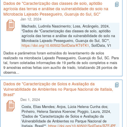
Dados de "Caracterização das classes de solo, aptidão
agrícola das terras e análise da vulnerabilidade do solo na
Microbacia Lajeado Pessegueiro, Guaruja do Sul, SC"
Jan 12, 2024
Machado, Ludmila Nascimento; Loss, Arcângelo, 2024,
"Dados de "Caracterização das classes de solo, aptidão
agrícola das terras e análise da vulnerabilidade do solo na
Microbacia Lajeado Pessegueiro, Guaruja do Sul, SC"",
https://doi.org/10.60502/SoilData/KT9TK1
, SoilData, V1
Dados e parâmetros foram extraídos do levantamento de solos
realizado na microbacia Lajeado Pessegueiro, Guarujá do Sul, SC. Para
tal, foram coletadas informações de 19 perfis de solo completos e mais
9 amostras extras feitas com auxílio de trado, totalizando 28 pontos de
observa...
Dados de "Caracterização de Solos e Avaliação da
Vulnerabilidade de Ambientes no Parque Nacional de Itatiaia,
Brasil"
Dec 1, 2024
Costa, Elias Mendes; Anjos, Lúcia Helena Cunha dos;
Pinheiro, Helena Saraiva Koenow; Poggio, Laura, 2024,
"Dados de "Caracterização de Solos e Avaliação da
Vulnerabilidade de Ambientes no Parque Nacional de
Itatiaia, Brasil"",
https://doi.org/10.60502/SoilData/RZEJPE
,