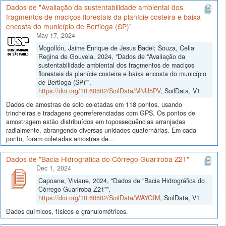
Dados de "Avaliação da sustentabilidade ambiental dos
fragmentos de maciços florestais da planície costeira e baixa
encosta do município de Bertioga (SP)"
May 17, 2024
Mogollón, Jaime Enrique de Jesus Badel; Souza, Celia
Regina de Gouveia, 2024, "Dados de "Avaliação da
sustentabilidade ambiental dos fragmentos de maciços
florestais da planície costeira e baixa encosta do município
de Bertioga (SP)"",
https://doi.org/10.60502/SoilData/MNU5PV
, SoilData, V1
Dados de amostras de solo coletadas em 118 pontos, usando
trincheiras e tradagens georreferenciadas com GPS. Os pontos de
amostragem estão distribuídos em topossequências arranjadas
radialmente, abrangendo diversas unidades quaternárias. Em cada
ponto, foram coletadas amostras de...
Dados de "Bacia Hidrográfica do Córrego Guariroba Z21"
Dec 1, 2024
Capoane, Viviane, 2024, "Dados de "Bacia Hidrográfica do
Córrego Guariroba Z21"",
https://doi.org/10.60502/SoilData/WAYGIM
, SoilData, V1
Dados químicos, físicos e granulométricos.