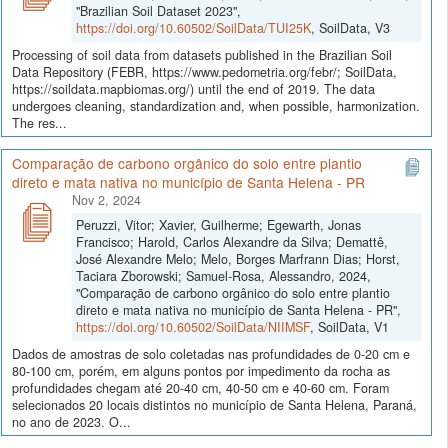
"Brazilian Soil Dataset 2023",
https://doi.org/10.60502/SoilData/TUI25K
, SoilData, V3
Processing of soil data from datasets published in the Brazilian Soil
Data Repository (FEBR, https://www.pedometria.org/febr/; SoilData,
https://soildata.mapbiomas.org/) until the end of 2019. The data
undergoes cleaning, standardization and, when possible, harmonization.
The res...
Comparação de carbono orgânico do solo entre plantio
direto e mata nativa no município de Santa Helena - PR
Nov 2, 2024
Peruzzi, Vitor; Xavier, Guilherme; Egewarth, Jonas
Francisco; Harold, Carlos Alexandre da Silva; Demattê,
José Alexandre Melo; Melo, Borges Marfrann Dias; Horst,
Taciara Zborowski; Samuel-Rosa, Alessandro, 2024,
"Comparação de carbono orgânico do solo entre plantio
direto e mata nativa no município de Santa Helena - PR",
https://doi.org/10.60502/SoilData/NIIMSF
, SoilData, V1
Dados de amostras de solo coletadas nas profundidades de 0-20 cm e
80-100 cm, porém, em alguns pontos por impedimento da rocha as
profundidades chegam até 20-40 cm, 40-50 cm e 40-60 cm. Foram
selecionados 20 locais distintos no município de Santa Helena, Paraná,
no ano de 2023. O...