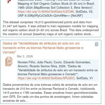
Mapping of Soil Organic Carbon Stock (0–30 cm) in Brazil,
1985–2024 (MapBiomas Soil Collection 3, Beta Version)",
https://doi.org/10.60502/SoilData/IUZOAK
, SoilData, V2,
UNF:6:3SKy0RyCcOsSUh+QchvNNw== [fileUNF]
This dataset comprises 16,013 georeferenced points and data from
31,047 soil layers. It was utilized to train regression models for mapping
soil organic carbon stock (0–30 cm) across Brazil. This data underpinned
the creation of annual (baseline) maps of soil organic carbon stock...
Dados de "Variabilidade de atributos do solo em um
transecto entre os biomas Pantanal Mato-grossense e
Cerrado"
Mar 2, 2026
Novaes Filho, João Paulo; Couto, Eduardo Guimarães;
Amorim, Ricardo Santos Silva, 2026, "Dados de
"Variabilidade de atributos do solo em um transecto entre os
biomas Pantanal Mato-grossense e Cerrado"",
https://doi.org/10.60502/SoilData/SPLGEO
, SoilData, V1
Dados provenientes de uma extensa coleta de amostras de solo em um
transecto de 210 km entre os biomas Pantanal e Cerrado, totalizando
1415 pontos e 1780 camadas. Essas amostras foram georreferenciadas
com GPS. Em cada um dos pontos de amostragem, foram coletadas
amostras de solo...