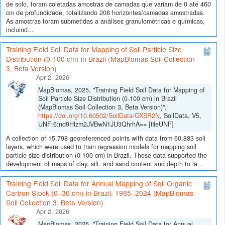
de solo, foram coletadas amostras de camadas que variam de 0 até 460
cm de profundidade, totalizando 208 horizontes/camadas amostradas.
As amostras foram submetidas a análises granulométricas e químicas,
incluind...
Training Field Soil Data for Mapping of Soil Particle Size
Distribution (0-100 cm) in Brazil (MapBiomas Soil Collection
3, Beta Version)
Apr 2, 2026
MapBiomas, 2025, "Training Field Soil Data for Mapping of
Soil Particle Size Distribution (0-100 cm) in Brazil
(MapBiomas Soil Collection 3, Beta Version)",
https://doi.org/10.60502/SoilData/OXSR2N
, SoilData, V5,
UNF:6:nd9Hlzm2JVBwN1JU3QhrhA== [fileUNF]
A collection of 15,798 georeferenced points with data from 60,883 soil
layers, which were used to train regression models for mapping soil
particle size distribution (0-100 cm) in Brazil. These data supported the
development of maps of clay, silt, and sand content and depth to la...
Training Field Soil Data for Annual Mapping of Soil Organic
Carbon Stock (0–30 cm) in Brazil, 1985–2024 (MapBiomas
Soil Collection 3, Beta Version)
Apr 2, 2026
MapBiomas, 2025, "Training Field Soil Data for Annual