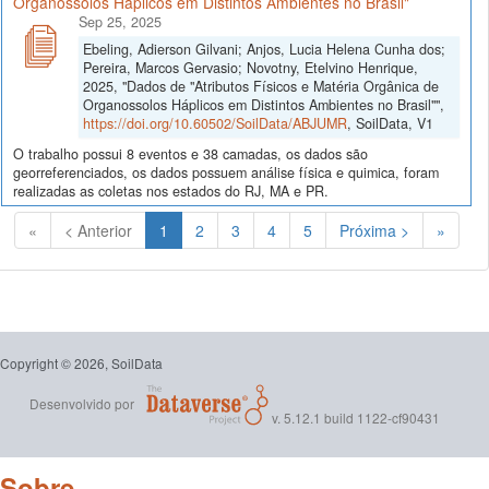
Organossolos Háplicos em Distintos Ambientes no Brasil"
Sep 25, 2025
Ebeling, Adierson Gilvani; Anjos, Lucia Helena Cunha dos;
Pereira, Marcos Gervasio; Novotny, Etelvino Henrique,
2025, "Dados de "Atributos Físicos e Matéria Orgânica de
Organossolos Háplicos em Distintos Ambientes no Brasil"",
https://doi.org/10.60502/SoilData/ABJUMR
, SoilData, V1
O trabalho possui 8 eventos e 38 camadas, os dados são
georreferenciados, os dados possuem análise física e quimica, foram
realizadas as coletas nos estados do RJ, MA e PR.
(Atual)
«
< Anterior
1
2
3
4
5
Próxima >
»
Copyright © 2026, SoilData
Desenvolvido por
v. 5.12.1 build 1122-cf90431
Sobre