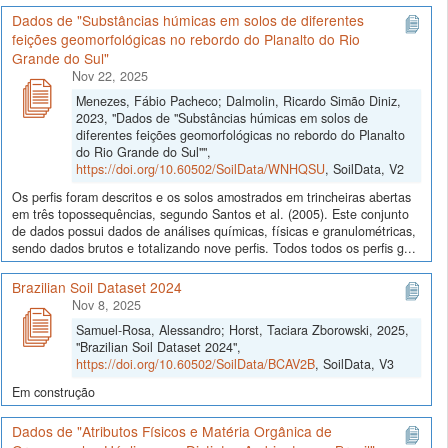
Dados de "Substâncias húmicas em solos de diferentes
feições geomorfológicas no rebordo do Planalto do Rio
Grande do Sul"
Nov 22, 2025
Menezes, Fábio Pacheco; Dalmolin, Ricardo Simão Diniz,
2023, "Dados de "Substâncias húmicas em solos de
diferentes feições geomorfológicas no rebordo do Planalto
do Rio Grande do Sul"",
https://doi.org/10.60502/SoilData/WNHQSU
, SoilData, V2
Os perfis foram descritos e os solos amostrados em trincheiras abertas
em três topossequências, segundo Santos et al. (2005). Este conjunto
de dados possui dados de análises químicas, físicas e granulométricas,
sendo dados brutos e totalizando nove perfis. Todos todos os perfis g...
Brazilian Soil Dataset 2024
Nov 8, 2025
Samuel-Rosa, Alessandro; Horst, Taciara Zborowski, 2025,
"Brazilian Soil Dataset 2024",
https://doi.org/10.60502/SoilData/BCAV2B
, SoilData, V3
Em construção
Dados de "Atributos Físicos e Matéria Orgânica de