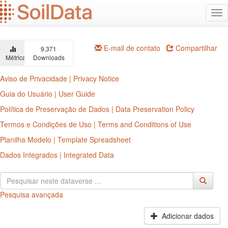
Ir
Alt
para
na
o
conteúdo
principal
E-mail de contato
Compartilhar
9,371
Métricas
Downloads
Aviso de Privacidade | Privacy Notice
Guia do Usuário | User Guide
Política de Preservação de Dados | Data Preservation Policy
Termos e Condições de Uso | Terms and Conditions of Use
Planilha Modelo | Template Spreadsheet
Dados Integrados | Integrated Data
Pesquisa avançada
Adicionar dados