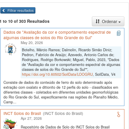
Filtrar resultados
1 to 10 of 303 Resultados
Ordenar
Dados de "Avaliação da cor e comportamento espectral de
algumas classes de solos do Rio Grande do Sul"
May 20, 2026
Botelho, Márcio Ramos; Dalmolin, Ricardo Simão Diniz;
Pedron, Fabrício de Araújo; Azevedo, Antonio Carlos de;
Rodrigues, Rodrigo Borkowski; Miguel, Pablo, 2023, "Dados
de "Avaliação da cor e comportamento espectral de algumas
classes de solos do Rio Grande do Sul"",
https://doi.org/10.60502/SoilData/LOOGRU
, SoilData, V4
Consiste de dados do conteúdo de ferro do solo determinado após
extração com oxalato e ditionito de 12 perfis do solo - classificados em
diferentes classes - coletados em diferentes unidades geomorfológicas
do Rio Grande do Sul, especificamente nas regiões do Planalto Médio,
Camp...
INCT Solos do Brasil
(INCT Solos do Brasil)
Apr 27, 2026
Repositório de Dados de Solo do INCT Solos do Brasil