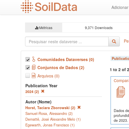
Ir
Adiciona
para
o
conteúdo
principal
Métricas
9,371 Downloads
Pe
Publicati
Comunidades Dataverses (0)
Conjuntos de Dados (2)
1 to 2 of
Arquivos (0)
Comparaç
Publication Year
2024 (2)
Autor (Nome)
Horst, Taciara Zborowski (2)
Dados de
Samuel-Rosa, Alessandro (2)
profundi
Demattê, José Alexandre Melo (1)
de 2023. 
Egewarth, Jonas Francisco (1)