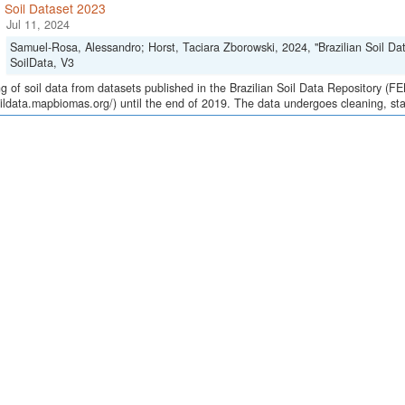
n Soil Dataset 2023
Jul 11, 2024
Samuel-Rosa, Alessandro; Horst, Taciara Zborowski, 2024, "Brazilian Soil Da
SoilData, V3
g of soil data from datasets published in the Brazilian Soil Data Repository (F
oildata.mapbiomas.org/) until the end of 2019. The data undergoes cleaning, st