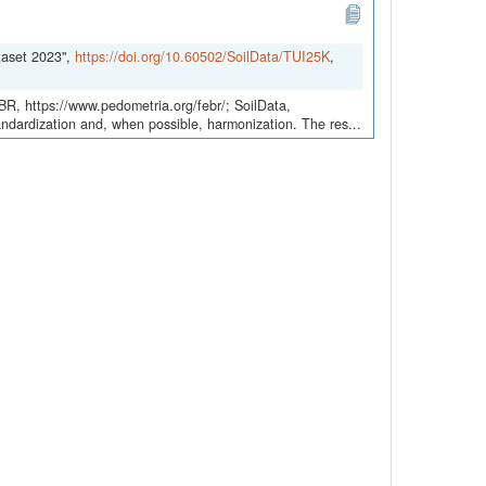
taset 2023",
https://doi.org/10.60502/SoilData/TUI25K
,
EBR, https://www.pedometria.org/febr/; SoilData,
andardization and, when possible, harmonization. The res...