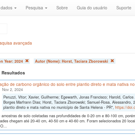
r dados
Pesquisa
Sobre
Guia do usuário
Suporte
squisa avançada
on Year:
2024
Autor (Nome):
Horst, Taciara Zborowski
 2 Resultados
ão de carbono orgânico do solo entre plantio direto e mata nativa n
Nov 2, 2024
Peruzzi, Vitor; Xavier, Guilherme; Egewarth, Jonas Francisco; Harold, Carlo
Borges Marfrann Dias; Horst, Taciara Zborowski; Samuel-Rosa, Alessandro, 
plantio direto e mata nativa no município de Santa Helena - PR",
https://doi
 amostras de solo coletadas nas profundidades de 0-20 cm e 80-100 cm, poré
dades chegam até 20-40 cm, 40-50 cm e 40-60 cm. Foram selecionados 20 locais
O...