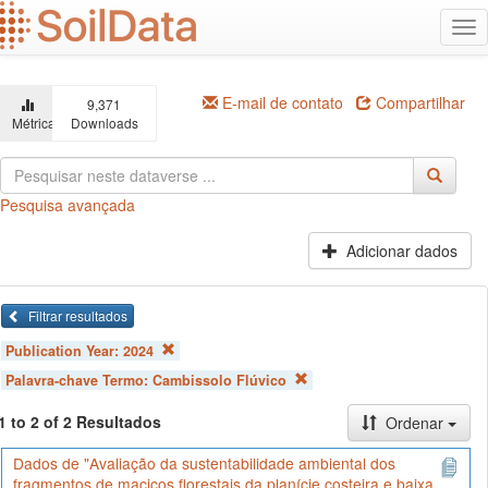
Ir
Alt
para
na
o
conteúdo
principal
E-mail de contato
Compartilhar
9,371
Métricas
Downloads
Pesquisa avançada
Adicionar dados
Filtrar resultados
Publication Year:
2024
Palavra-chave Termo:
Cambissolo Flúvico
1 to 2 of 2 Resultados
Ordenar
Dados de "Avaliação da sustentabilidade ambiental dos
fragmentos de maciços florestais da planície costeira e baixa