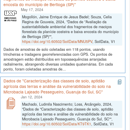
encosta do município de Bertioga (SP)"
May 17, 2024
Mogollón, Jaime Enrique de Jesus Badel; Souza, Celia
Regina de Gouveia, 2024, "Dados de "Avaliação da
sustentabilidade ambiental dos fragmentos de maciços
florestais da planície costeira e baixa encosta do município
de Bertioga (SP)"",
https://doi.org/10.60502/SoilData/MNU5PV
, SoilData, V1
Dados de amostras de solo coletadas em 118 pontos, usando
trincheiras e tradagens georreferenciadas com GPS. Os pontos de
amostragem estão distribuídos em topossequências arranjadas
radialmente, abrangendo diversas unidades quaternárias. Em cada
ponto, foram coletadas amostras de...
Dados de "Caracterização das classes de solo, aptidão
agrícola das terras e análise da vulnerabilidade do solo na
Microbacia Lajeado Pessegueiro, Guaruja do Sul, SC"
Jan 12, 2024
Machado, Ludmila Nascimento; Loss, Arcângelo, 2024,
"Dados de "Caracterização das classes de solo, aptidão
agrícola das terras e análise da vulnerabilidade do solo na
Microbacia Lajeado Pessegueiro, Guaruja do Sul, SC"",
https://doi.org/10.60502/SoilData/KT9TK1
, SoilData, V1