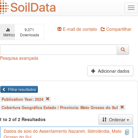
Ir
Alt
para
na
o
conteúdo
principal
E-mail de contato
Compartilhar
9,371
Métricas
Downloads
Pesquisa avançada
Adicionar dados
Filtrar resultados
Publication Year:
2024
Cobertura Geográfica Estado / Província:
Mato Grosso do Sul
1 to 2 of 2 Resultados
Ordenar
Dados de solo do Assentamento Nazareh, Sidrolândia, Mato
Grosso do Sul