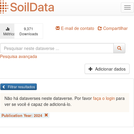
Ir
Alt
para
na
o
conteúdo
principal
E-mail de contato
Compartilhar
9,371
Métricas
Downloads
Pesquisa avançada
Adicionar dados
Filtrar resultados
Não há dataverses neste dataverse. Por favor
faça o login
para
ver se você é capaz de adicioná-lo.
Publication Year:
2024