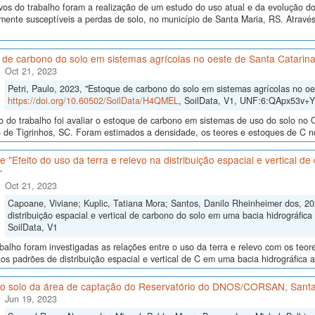
vos do trabalho foram a realização de um estudo do uso atual e da evolução do 
lmente susceptíveis a perdas de solo, no município de Santa Maria, RS. Atrav
 de carbono do solo em sistemas agrícolas no oeste de Santa Catarin
Oct 21, 2023
Petri, Paulo, 2023, "Estoque de carbono do solo em sistemas agrícolas no oe
https://doi.org/10.60502/SoilData/H4QMEL
, SoilData, V1, UNF:6:QApx53v+
o do trabalho foi avaliar o estoque de carbono em sistemas de uso do solo no 
 de Tigrinhos, SC. Foram estimados a densidade, os teores e estoques de C no
 "Efeito do uso da terra e relevo na distribuição espacial e vertical d
"
Oct 21, 2023
Capoane, Viviane; Kuplic, Tatiana Mora; Santos, Danilo Rheinheimer dos, 202
distribuição espacial e vertical de carbono do solo em uma bacia hidrográfica 
SoilData, V1
balho foram investigadas as relações entre o uso da terra e relevo com os teor
os padrões de distribuição espacial e vertical de C em uma bacia hidrográfica 
o solo da área de captação do Reservatório do DNOS/CORSAN, Santa
Jun 19, 2023