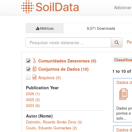
Ir
Adiciona
para
o
conteúdo
principal
Métricas
9,371 Downloads
Pe
Classific
Comunidades Dataverses (0)
Conjuntos de Dados (10)
1 to 10 o
Arquivos (0)
Dados de
Publication Year
2026 (1)
2025 (3)
2023 (6)
Dados pr
pontos e
Autor (Nome)
solo...
Dalmolin, Ricardo Simão Diniz (3)
Couto, Eduardo Guimarães (2)
Dados de