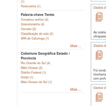
(1)
Pedometria (1)
Dados d
Palavra-chave Termo
Complexo sortivo (4)
Granulometria (4)
Cerrado (2)
As colet
Classificação do solo (2)
ultrapass
APA de Cafuringa (1)
Dados d
Mais ...
Cobertura Geográfica Estado /
Província
Rio Grande do Sul (4)
Mato Grosso (2)
Foi cond
Distrito Federal (1)
trinchei
Goiás (1)
com profu
Mato Grosso do Sul (1)
Dados d
Mais ...