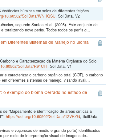
ubstâncias húmicas em solos de diferentes feições
.org/10.60502/SoilData/WNHQSU
, SoilData, V2
uências, segundo Santos et al. (2005). Este conjunto de
 totalizando nove perfis. Todos todos os perfis g...
 em Diferentes Sistemas de Manejo no Bioma
 Carbono e Caracterização da Matéria Orgânica do Solo
rg/10.60502/SoilData/R91CFI
, SoilData, V1
r e caracterizar o carbono orgânico total (COT), o carbono
 em diferentes sistemas de manejo, visando avali...
ar: o exemplo do bioma Cerrado no estado de
 de "Mapeamento e identificação de áreas críticas à
l"",
https://doi.org/10.60502/SoilData/12VRZG
, SoilData,
ravinas e voçorocas de médio e grande porte) identificados
 por meio de interpretação visual de imagens de...