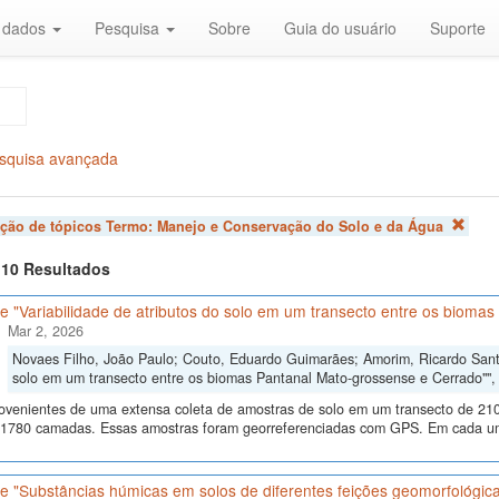
r dados
Pesquisa
Sobre
Guia do usuário
Suporte
squisa avançada
ação de tópicos Termo:
Manejo e Conservação do Solo e da Água
f 10 Resultados
 "Variabilidade de atributos do solo em um transecto entre os bioma
Mar 2, 2026
Novaes Filho, João Paulo; Couto, Eduardo Guimarães; Amorim, Ricardo Santos
solo em um transecto entre os biomas Pantanal Mato-grossense e Cerrado""
ovenientes de uma extensa coleta de amostras de solo em um transecto de 210
 1780 camadas. Essas amostras foram georreferenciadas com GPS. Em cada um
 "Substâncias húmicas em solos de diferentes feições geomorfológica