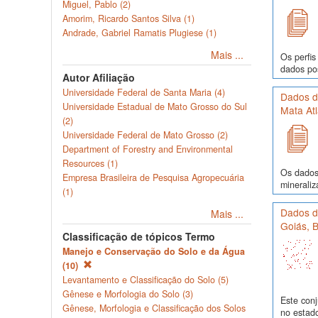
Miguel, Pablo (2)
Amorim, Ricardo Santos Silva (1)
Andrade, Gabriel Ramatis Plugiese (1)
Mais ...
Os perfis
dados pos
Autor Afiliação
Universidade Federal de Santa Maria (4)
Dados d
Universidade Estadual de Mato Grosso do Sul
Mata Atl
(2)
Universidade Federal de Mato Grosso (2)
Department of Forestry and Environmental
Resources (1)
Os dados 
Empresa Brasileira de Pesquisa Agropecuária
mineraliz
(1)
Dados de
Mais ...
Goiás, B
Classificação de tópicos Termo
Manejo e Conservação do Solo e da Água
(10)
Levantamento e Classificação do Solo (5)
Gênese e Morfologia do Solo (3)
Este conj
Gênese, Morfologia e Classificação dos Solos
no estado