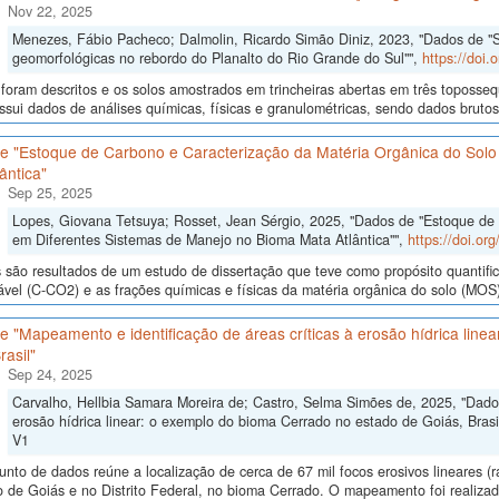
Nov 22, 2025
Menezes, Fábio Pacheco; Dalmolin, Ricardo Simão Diniz, 2023, "Dados de "S
geomorfológicas no rebordo do Planalto do Rio Grande do Sul"",
https://doi
 foram descritos e os solos amostrados em trincheiras abertas em três toposseq
sui dados de análises químicas, físicas e granulométricas, sendo dados brutos e
e "Estoque de Carbono e Caracterização da Matéria Orgânica do Solo
ântica"
Sep 25, 2025
Lopes, Giovana Tetsuya; Rosset, Jean Sérgio, 2025, "Dados de "Estoque de
em Diferentes Sistemas de Manejo no Bioma Mata Atlântica"",
https://doi.o
são resultados de um estudo de dissertação que teve como propósito quantifica
ável (C-CO2) e as frações químicas e físicas da matéria orgânica do solo (MOS)
 "Mapeamento e identificação de áreas críticas à erosão hídrica line
rasil"
Sep 24, 2025
Carvalho, Hellbia Samara Moreira de; Castro, Selma Simões de, 2025, "Dados
erosão hídrica linear: o exemplo do bioma Cerrado no estado de Goiás, Brasi
V1
unto de dados reúne a localização de cerca de 67 mil focos erosivos lineares (
 de Goiás e no Distrito Federal, no bioma Cerrado. O mapeamento foi realizado