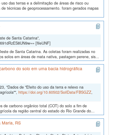
uso das terras e a delimitação de áreas de risco ou
és de técnicas de geoprocessamento. foram gerados mapas
a
ste de Santa Catarina",
Y691dRzES8UN9w== [fileUNF]
Oeste de Santa Catarina. As coletas foram realizadas no
s solos em áreas de mata nativa, pastagem perene, sis...
e carbono do solo em uma bacia hidrográfica
3, "Dados de "Efeito do uso da terra e relevo na
agrícola"",
https://doi.org/10.60502/SoilData/FBSGZZ
,
es de carbono orgânico total (COT) do solo a fim de
agrícola da região central do estado do Rio Grande do...
 Maria, RS