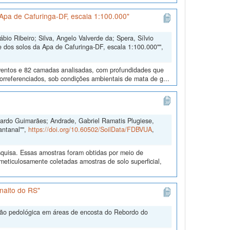
Apa de Cafuringa-DF, escala 1:100.000"
io Ribeiro; Silva, Angelo Valverde da; Spera, Sílvio
 dos solos da Apa de Cafuringa-DF, escala 1:100.000"",
eventos e 82 camadas analisadas, com profundidades que
eorreferenciados, sob condições ambientais de mata de g...
duardo Guimarães; Andrade, Gabriel Ramatis Plugiese,
antanal"",
https://doi.org/10.60502/SoilData/FDBVUA
,
quisa. Essas amostras foram obtidas por meio de
ticulosamente coletadas amostras de solo superficial,
nalto do RS"
ação pedológica em áreas de encosta do Rebordo do