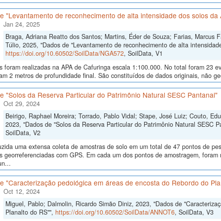
e "Levantamento de reconhecimento de alta intensidade dos solos da 
Jan 24, 2025
Braga, Adriana Reatto dos Santos; Martins, Éder de Souza; Farias, Marcus Fáb
Túlio, 2025, "Dados de "Levantamento de reconhecimento de alta intensidade
https://doi.org/10.60502/SoilData/NGA572
, SoilData, V1
as foram realizadas na APA de Cafuringa escala 1:100.000. No total foram 23 
am 2 metros de profundidade final. São constituídos de dados originais, não g
e "Solos da Reserva Particular do Patrimônio Natural SESC Pantanal"
Oct 29, 2024
Beirigo, Raphael Moreira; Torrado, Pablo Vidal; Stape, José Luiz; Couto, E
2023, "Dados de "Solos da Reserva Particular do Patrimônio Natural SESC P
SoilData, V2
uzida uma extensa coleta de amostras de solo em um total de 47 pontos de pes
ras georreferenciadas com GPS. Em cada um dos pontos de amostragem, foram me
n...
e "Caracterização pedológica em áreas de encosta do Rebordo do Pla
Oct 12, 2024
Miguel, Pablo; Dalmolin, Ricardo Simão Diniz, 2023, "Dados de "Caracteriz
Planalto do RS"",
https://doi.org/10.60502/SoilData/ANNOT6
, SoilData, V3