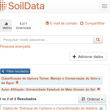
Ir
Alt
para
na
o
conteúdo
principal
E-mail de contato
Compartilhar
9,371
Métricas
Downloads
Pesquisa avançada
Adicionar dados
Filtrar resultados
Classificação de tópicos Termo:
Manejo e Conservação do Solo e
da Água
Autor Afiliação:
Universidade Estadual de Mato Grosso do Sul
1 to 2 of 2 Resultados
Ordenar
Dados de "Estoque de Carbono e Caracterização da Matéria