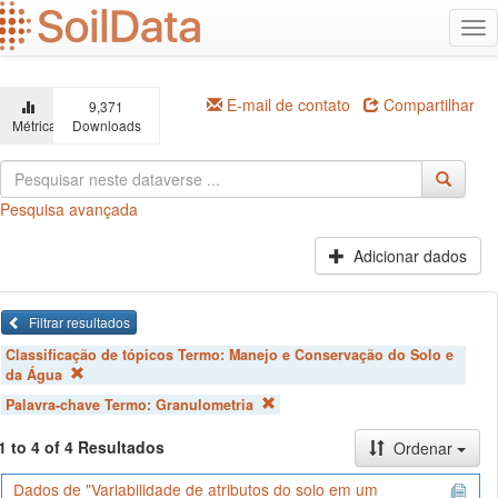
Ir
Alt
para
na
o
conteúdo
principal
E-mail de contato
Compartilhar
9,371
Métricas
Downloads
Pesquisa avançada
Adicionar dados
Filtrar resultados
Classificação de tópicos Termo:
Manejo e Conservação do Solo e
da Água
Palavra-chave Termo:
Granulometria
1 to 4 of 4 Resultados
Ordenar
Dados de "Variabilidade de atributos do solo em um