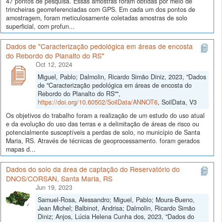
47 pontos de pesquisa. Essas amostras foram obtidas por meio de
trincheiras georreferenciadas com GPS. Em cada um dos pontos de
amostragem, foram meticulosamente coletadas amostras de solo
superficial, com profun...
Dados de "Caracterização pedológica em áreas de encosta
do Rebordo do Planalto do RS"
Oct 12, 2024
Miguel, Pablo; Dalmolin, Ricardo Simão Diniz, 2023, "Dados
de "Caracterização pedológica em áreas de encosta do
Rebordo do Planalto do RS"",
https://doi.org/10.60502/SoilData/ANNOT6
, SoilData, V3
Os objetivos do trabalho foram a realização de um estudo do uso atual
e da evolução do uso das terras e a delimitação de áreas de risco ou
potencialmente susceptíveis a perdas de solo, no município de Santa
Maria, RS. Através de técnicas de geoprocessamento. foram gerados
mapas d...
Dados do solo da área de captação do Reservatório do
DNOS/CORSAN, Santa Maria, RS
Jun 19, 2023
Samuel-Rosa, Alessandro; Miguel, Pablo; Moura-Bueno,
Jean Michel; Balbinot, Andrisa; Dalmolin, Ricardo Simão
Diniz; Anjos, Lúcia Helena Cunha dos, 2023, "Dados do