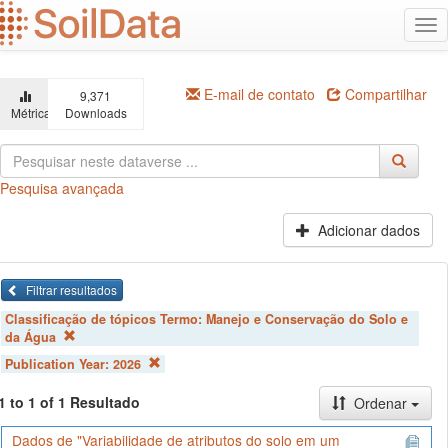
Ir
Alt
para
na
o
conteúdo
principal
E-mail de contato
Compartilhar
9,371
Métricas
Downloads
Pesquisa avançada
Adicionar dados
Filtrar resultados
Classificação de tópicos Termo:
Manejo e Conservação do Solo e
da Água
Publication Year:
2026
1 to 1 of 1 Resultado
Ordenar
Dados de "Variabilidade de atributos do solo em um