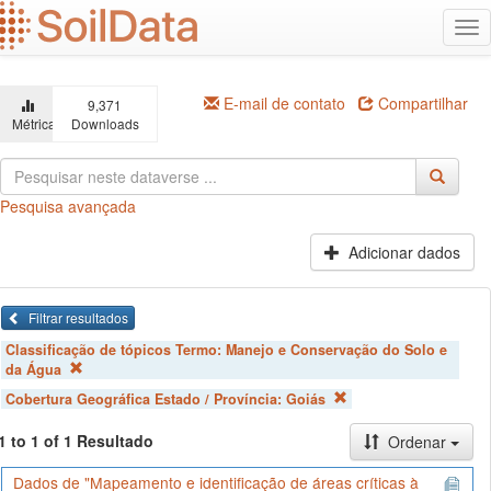
Ir
Alt
para
na
o
conteúdo
principal
E-mail de contato
Compartilhar
9,371
Métricas
Downloads
Pesquisa avançada
Adicionar dados
Filtrar resultados
Classificação de tópicos Termo:
Manejo e Conservação do Solo e
da Água
Cobertura Geográfica Estado / Província:
Goiás
1 to 1 of 1 Resultado
Ordenar
Dados de "Mapeamento e identificação de áreas críticas à