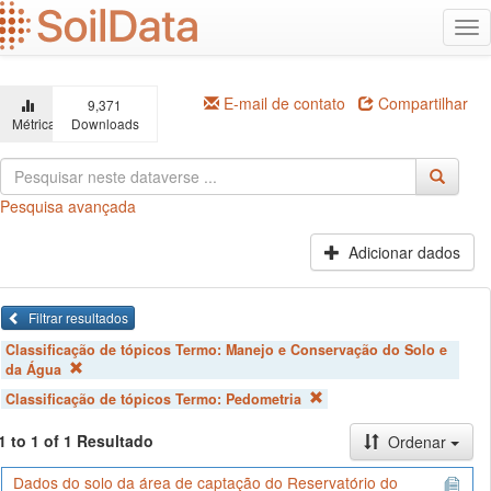
Ir
Alt
para
na
o
conteúdo
principal
E-mail de contato
Compartilhar
9,371
Métricas
Downloads
Pesquisa avançada
Adicionar dados
Filtrar resultados
Classificação de tópicos Termo:
Manejo e Conservação do Solo e
da Água
Classificação de tópicos Termo:
Pedometria
1 to 1 of 1 Resultado
Ordenar
Dados do solo da área de captação do Reservatório do