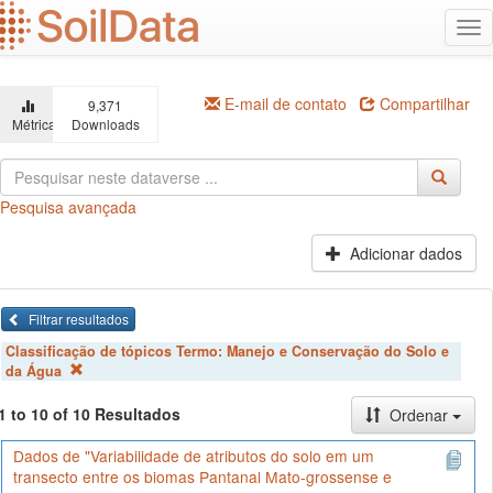
Ir
Alt
para
na
o
conteúdo
principal
E-mail de contato
Compartilhar
9,371
Métricas
Downloads
Pesquisa avançada
Adicionar dados
Filtrar resultados
Classificação de tópicos Termo:
Manejo e Conservação do Solo e
da Água
1 to 10 of 10 Resultados
Ordenar
Dados de "Variabilidade de atributos do solo em um
transecto entre os biomas Pantanal Mato-grossense e