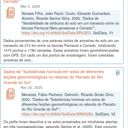
Cerrado"
Mar 2, 2026
Novaes Filho, João Paulo; Couto, Eduardo Guimarães;
Amorim, Ricardo Santos Silva, 2026, "Dados de
"Variabilidade de atributos do solo em um transecto entre os
biomas Pantanal Mato-grossense e Cerrado"",
https://doi.org/10.60502/SoilData/SPLGEO
, SoilData, V1
Dados provenientes de uma extensa coleta de amostras de solo em um
transecto de 210 km entre os biomas Pantanal e Cerrado, totalizando
1415 pontos e 1780 camadas. Essas amostras foram georreferenciadas
com GPS. Em cada um dos pontos de amostragem, foram coletadas
amostras de solo...
Dados de "Substâncias húmicas em solos de diferentes
feições geomorfológicas no rebordo do Planalto do Rio
Grande do Sul"
Nov 22, 2025
Menezes, Fábio Pacheco; Dalmolin, Ricardo Simão Diniz,
2023, "Dados de "Substâncias húmicas em solos de
diferentes feições geomorfológicas no rebordo do Planalto
do Rio Grande do Sul"",
https://doi.org/10.60502/SoilData/WNHQSU
, SoilData, V2
Os perfis foram descritos e os solos amostrados em trincheiras abertas
em três topossequências, segundo Santos et al. (2005). Este conjunto