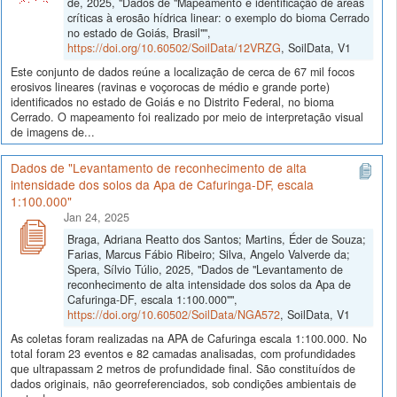
de, 2025, "Dados de "Mapeamento e identificação de áreas
críticas à erosão hídrica linear: o exemplo do bioma Cerrado
no estado de Goiás, Brasil"",
https://doi.org/10.60502/SoilData/12VRZG
, SoilData, V1
Este conjunto de dados reúne a localização de cerca de 67 mil focos
erosivos lineares (ravinas e voçorocas de médio e grande porte)
identificados no estado de Goiás e no Distrito Federal, no bioma
Cerrado. O mapeamento foi realizado por meio de interpretação visual
de imagens de...
Dados de "Levantamento de reconhecimento de alta
intensidade dos solos da Apa de Cafuringa-DF, escala
1:100.000"
Jan 24, 2025
Braga, Adriana Reatto dos Santos; Martins, Éder de Souza;
Farias, Marcus Fábio Ribeiro; Silva, Angelo Valverde da;
Spera, Sílvio Túlio, 2025, "Dados de "Levantamento de
reconhecimento de alta intensidade dos solos da Apa de
Cafuringa-DF, escala 1:100.000"",
https://doi.org/10.60502/SoilData/NGA572
, SoilData, V1
As coletas foram realizadas na APA de Cafuringa escala 1:100.000. No
total foram 23 eventos e 82 camadas analisadas, com profundidades
que ultrapassam 2 metros de profundidade final. São constituídos de
dados originais, não georreferenciados, sob condições ambientais de