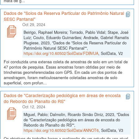
mata de g...
Dados de "Solos da Reserva Particular do Patrimônio Natural
SESC Pantanal"
Oct 29, 2024
Beirigo, Raphael Moreira; Torrado, Pablo Vidal; Stape, José
Luiz; Couto, Eduardo Guimarães; Andrade, Gabriel Ramatis
Plugiese, 2023, "Dados de "Solos da Reserva Particular do
Patrimônio Natural SESC Pantanal"",
https://doi.org/10.60502/SoilData/FDBVUA
, SoilData, V2
Foi conduzida uma extensa coleta de amostras de solo em um total de
47 pontos de pesquisa. Essas amostras foram obtidas por meio de
trincheiras georreferenciadas com GPS. Em cada um dos pontos de
amostragem, foram meticulosamente coletadas amostras de solo
superficial, com profun...
Dados de "Caracterização pedológica em áreas de encosta
do Rebordo do Planalto do RS"
Oct 12, 2024
Miguel, Pablo; Dalmolin, Ricardo Simão Diniz, 2023, "Dados
de "Caracterização pedológica em áreas de encosta do
Rebordo do Planalto do RS"",
https://doi.org/10.60502/SoilData/ANNOT6
, SoilData, V3
Os objetivos do trabalho foram a realização de um estudo do uso atual