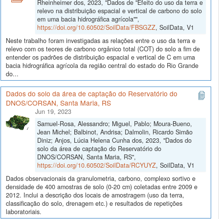
Rheinheimer dos, 2023, "Dados de "Efeito do uso da terra e
relevo na distribuição espacial e vertical de carbono do solo
em uma bacia hidrográfica agrícola"",
https://doi.org/10.60502/SoilData/FBSGZZ
, SoilData, V1
Neste trabalho foram investigadas as relações entre o uso da terra e
relevo com os teores de carbono orgânico total (COT) do solo a fim de
entender os padrões de distribuição espacial e vertical de C em uma
bacia hidrográfica agrícola da região central do estado do Rio Grande
do...
Dados do solo da área de captação do Reservatório do
DNOS/CORSAN, Santa Maria, RS
Jun 19, 2023
Samuel-Rosa, Alessandro; Miguel, Pablo; Moura-Bueno,
Jean Michel; Balbinot, Andrisa; Dalmolin, Ricardo Simão
Diniz; Anjos, Lúcia Helena Cunha dos, 2023, "Dados do
solo da área de captação do Reservatório do
DNOS/CORSAN, Santa Maria, RS",
https://doi.org/10.60502/SoilData/RCYUYZ
, SoilData, V1
Dados observacionais da granulometria, carbono, complexo sortivo e
densidade de 400 amostras de solo (0-20 cm) coletadas entre 2009 e
2012. Inclui a descrição dos locais de amostragem (uso da terra,
classificação do solo, drenagem etc.) e resultados de repetições
laboratoriais.