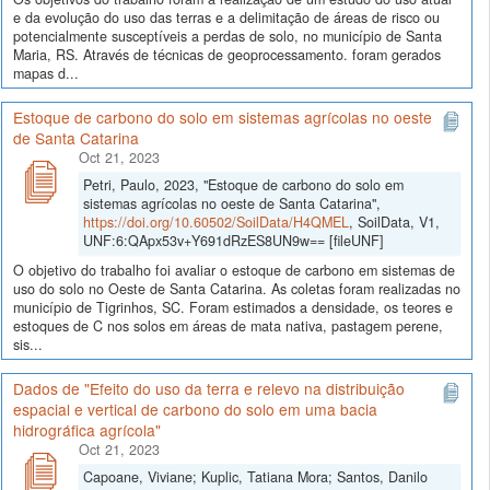
e da evolução do uso das terras e a delimitação de áreas de risco ou
potencialmente susceptíveis a perdas de solo, no município de Santa
Maria, RS. Através de técnicas de geoprocessamento. foram gerados
mapas d...
Estoque de carbono do solo em sistemas agrícolas no oeste
de Santa Catarina
Oct 21, 2023
Petri, Paulo, 2023, "Estoque de carbono do solo em
sistemas agrícolas no oeste de Santa Catarina",
https://doi.org/10.60502/SoilData/H4QMEL
, SoilData, V1,
UNF:6:QApx53v+Y691dRzES8UN9w== [fileUNF]
O objetivo do trabalho foi avaliar o estoque de carbono em sistemas de
uso do solo no Oeste de Santa Catarina. As coletas foram realizadas no
município de Tigrinhos, SC. Foram estimados a densidade, os teores e
estoques de C nos solos em áreas de mata nativa, pastagem perene,
sis...
Dados de "Efeito do uso da terra e relevo na distribuição
espacial e vertical de carbono do solo em uma bacia
hidrográfica agrícola"
Oct 21, 2023
Capoane, Viviane; Kuplic, Tatiana Mora; Santos, Danilo