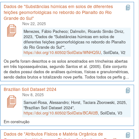
Dados de "Substâncias húmicas em solos de diferentes
feições geomorfológicas no rebordo do Planalto do Rio
Grande do Sul"
Nov 22, 2025
Menezes, Fábio Pacheco; Dalmolin, Ricardo Simão Diniz,
2023, "Dados de "Substâncias húmicas em solos de
diferentes feições geomorfológicas no rebordo do Planalto
do Rio Grande do Sul"",
https://doi.org/10.60502/SoilData/WNHQSU
, SoilData, V2
Os perfis foram descritos e os solos amostrados em trincheiras abertas
em três topossequências, segundo Santos et al. (2005). Este conjunto
de dados possui dados de análises químicas, físicas e granulométricas,
sendo dados brutos e totalizando nove perfis. Todos todos os perfis g...
Brazilian Soil Dataset 2024
Nov 8, 2025
Samuel-Rosa, Alessandro; Horst, Taciara Zborowski, 2025,
"Brazilian Soil Dataset 2024",
https://doi.org/10.60502/SoilData/BCAV2B
, SoilData, V3
Em construção
Dados de "Atributos Físicos e Matéria Orgânica de