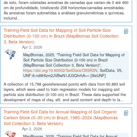
de solo, foram coletadas amostras de camadas que variam de 0 até 460
cm de profundidade, totalizando 208 horizontes/camadas amostradas.
As amostras foram submetidas a análises granulométricas e químicas,
incluind...
Training Field Soil Data for Mapping of Soil Particle Size
Distribution (0-100 cm) in Brazil (MapBiomas Soil Collection
3, Beta Version)
Apr 2, 2026
MapBiomas, 2025, "Training Field Soil Data for Mapping of
Soil Particle Size Distribution (0-100 cm) in Brazil
(MapBiomas Soil Collection 3, Beta Version)",
https://doi.org/10.60502/SoilData/OXSR2N
, SoilData, V5,
UNF:6:nd9Hlzm2JVBwN1JU3QhrhA== [fileUNF]
A collection of 15,798 georeferenced points with data from 60,883 soil
layers, which were used to train regression models for mapping soil
particle size distribution (0-100 cm) in Brazil. These data supported the
development of maps of clay, silt, and sand content and depth to la...
Training Field Soil Data for Annual Mapping of Soil Organic
Carbon Stock (0–30 cm) in Brazil, 1985–2024 (MapBiomas
Soil Collection 3, Beta Version)
Apr 2, 2026
MapBiomas, 2025, "Training Field Soil Data for Annual