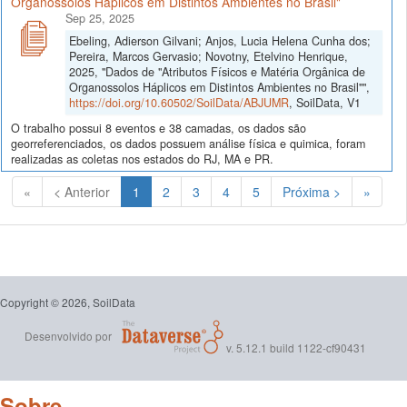
Organossolos Háplicos em Distintos Ambientes no Brasil"
Sep 25, 2025
Ebeling, Adierson Gilvani; Anjos, Lucia Helena Cunha dos;
Pereira, Marcos Gervasio; Novotny, Etelvino Henrique,
2025, "Dados de "Atributos Físicos e Matéria Orgânica de
Organossolos Háplicos em Distintos Ambientes no Brasil"",
https://doi.org/10.60502/SoilData/ABJUMR
, SoilData, V1
O trabalho possui 8 eventos e 38 camadas, os dados são
georreferenciados, os dados possuem análise física e quimica, foram
realizadas as coletas nos estados do RJ, MA e PR.
(Atual)
«
< Anterior
1
2
3
4
5
Próxima >
»
Copyright © 2026, SoilData
Desenvolvido por
v. 5.12.1 build 1122-cf90431
Sobre