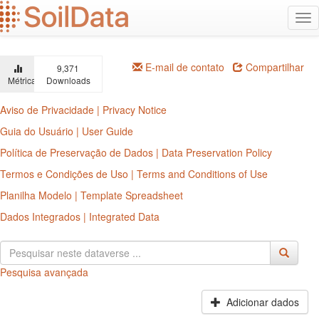
Ir
Alt
para
na
o
conteúdo
principal
E-mail de contato
Compartilhar
9,371
Métricas
Downloads
Aviso de Privacidade | Privacy Notice
Guia do Usuário | User Guide
Política de Preservação de Dados | Data Preservation Policy
Termos e Condições de Uso | Terms and Conditions of Use
Planilha Modelo | Template Spreadsheet
Dados Integrados | Integrated Data
Pesquisa avançada
Adicionar dados