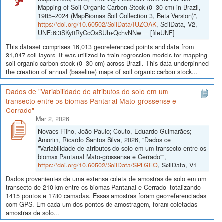
Mapping of Soil Organic Carbon Stock (0–30 cm) in Brazil,
1985–2024 (MapBiomas Soil Collection 3, Beta Version)",
https://doi.org/10.60502/SoilData/IUZOAK
, SoilData, V2,
UNF:6:3SKy0RyCcOsSUh+QchvNNw== [fileUNF]
This dataset comprises 16,013 georeferenced points and data from
31,047 soil layers. It was utilized to train regression models for mapping
soil organic carbon stock (0–30 cm) across Brazil. This data underpinned
the creation of annual (baseline) maps of soil organic carbon stock...
Dados de "Variabilidade de atributos do solo em um
transecto entre os biomas Pantanal Mato-grossense e
Cerrado"
Mar 2, 2026
Novaes Filho, João Paulo; Couto, Eduardo Guimarães;
Amorim, Ricardo Santos Silva, 2026, "Dados de
"Variabilidade de atributos do solo em um transecto entre os
biomas Pantanal Mato-grossense e Cerrado"",
https://doi.org/10.60502/SoilData/SPLGEO
, SoilData, V1
Dados provenientes de uma extensa coleta de amostras de solo em um
transecto de 210 km entre os biomas Pantanal e Cerrado, totalizando
1415 pontos e 1780 camadas. Essas amostras foram georreferenciadas
com GPS. Em cada um dos pontos de amostragem, foram coletadas
amostras de solo...