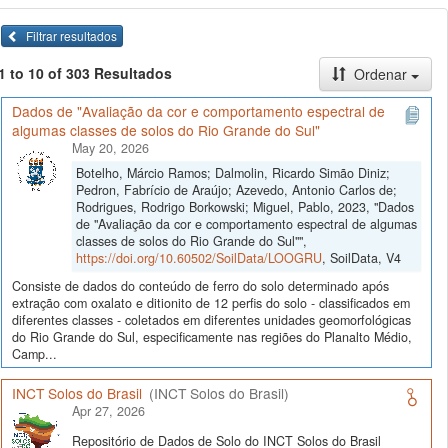
Filtrar resultados
1 to 10 of 303 Resultados
Ordenar
Dados de "Avaliação da cor e comportamento espectral de
algumas classes de solos do Rio Grande do Sul"
May 20, 2026
Botelho, Márcio Ramos; Dalmolin, Ricardo Simão Diniz;
Pedron, Fabrício de Araújo; Azevedo, Antonio Carlos de;
Rodrigues, Rodrigo Borkowski; Miguel, Pablo, 2023, "Dados
de "Avaliação da cor e comportamento espectral de algumas
classes de solos do Rio Grande do Sul"",
https://doi.org/10.60502/SoilData/LOOGRU
, SoilData, V4
Consiste de dados do conteúdo de ferro do solo determinado após
extração com oxalato e ditionito de 12 perfis do solo - classificados em
diferentes classes - coletados em diferentes unidades geomorfológicas
do Rio Grande do Sul, especificamente nas regiões do Planalto Médio,
Camp...
INCT Solos do Brasil
(INCT Solos do Brasil)
Apr 27, 2026
Repositório de Dados de Solo do INCT Solos do Brasil