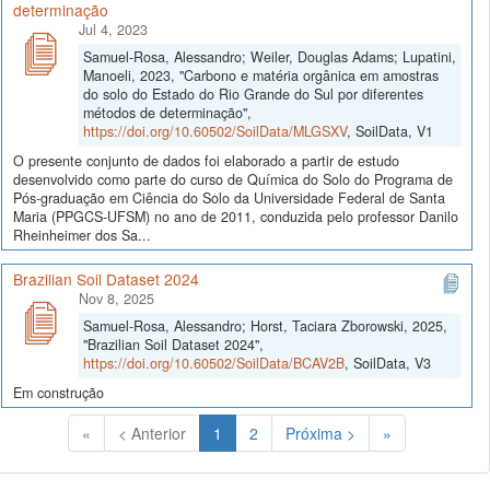
determinação
Jul 4, 2023
Samuel-Rosa, Alessandro; Weiler, Douglas Adams; Lupatini,
Manoeli, 2023, "Carbono e matéria orgânica em amostras
do solo do Estado do Rio Grande do Sul por diferentes
métodos de determinação",
https://doi.org/10.60502/SoilData/MLGSXV
, SoilData, V1
O presente conjunto de dados foi elaborado a partir de estudo
desenvolvido como parte do curso de Química do Solo do Programa de
Pós-graduação em Ciência do Solo da Universidade Federal de Santa
Maria (PPGCS-UFSM) no ano de 2011, conduzida pelo professor Danilo
Rheinheimer dos Sa...
Brazilian Soil Dataset 2024
Nov 8, 2025
Samuel-Rosa, Alessandro; Horst, Taciara Zborowski, 2025,
"Brazilian Soil Dataset 2024",
https://doi.org/10.60502/SoilData/BCAV2B
, SoilData, V3
Em construção
(Atual)
«
< Anterior
1
2
Próxima >
»