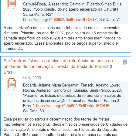
Samuel-Rosa, Alessandro; Dalmolin, Ricardo Simão Diniz,
2023, "Solo construído no aterro encerrado da Caturrita,
Santa Maria, RS",
https://doi.org/10.60502/SoilData/HLQKGZ
, SoilData, V1
A caracterização do solo construído foi realizada em dois momentos
distintos. Primeiro, no ano de 2007, pela coleta de 15 amostras da
camada superficial do solo (0-20) em três ambientes identificados no
aterro encerrado. Esses ambientes são os terços superior, médio e
inferior, d...
Parâmetros físicos e químicos de referência em solos de
unidades de conservação florestal da Bacia do Paraná 3,
Brasil
Jul 4, 2023
Bocardi, Juliane Maria Bergamin; Pletsch, Adelmo Lowe;
Rocha, Anderson Sandro da; Quinaia, Sueli Pércio, 2023,
"Parâmetros físicos e químicos de referência em solos de
unidades de conservação florestal da Bacia do Paraná 3,
Brasil",
https://doi.org/10.60502/SoilData/UE7AUE
,
SoilData, V1
Essa pesquisa objetivou a determinação dos teores de metais,
macroelementos e radionuclídeos em solos preservados de Unidades de
Conservação Ambientais e Remanescentes Florestais da Bacia do
Paraná 3 (BP3), com o intuito de obter níveis de base naturais para