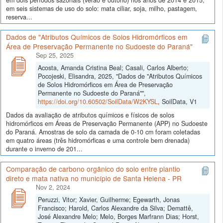
em seis sistemas de uso do solo: mata ciliar, soja, milho, pastagem,
reserva...
Dados de "Atributos Químicos de Solos Hidromórficos em
Área de Preservação Permanente no Sudoeste do Paraná"
Sep 25, 2025
Acosta, Amanda Cristina Beal; Casali, Carlos Alberto;
Pocojeski, Elisandra, 2025, "Dados de "Atributos Químicos
de Solos Hidromórficos em Área de Preservação
Permanente no Sudoeste do Paraná"",
https://doi.org/10.60502/SoilData/W2KYSL
, SoilData, V1
Dados da avaliação de atributos químicos e físicos de solos
hidromórficos em Áreas de Preservação Permanente (APP) no Sudoeste
do Paraná. Amostras de solo da camada de 0-10 cm foram coletadas
em quatro áreas (três hidromórficas e uma controle bem drenada)
durante o inverno de 201...
Comparação de carbono orgânico do solo entre plantio
direto e mata nativa no município de Santa Helena - PR
Nov 2, 2024
Peruzzi, Vitor; Xavier, Guilherme; Egewarth, Jonas
Francisco; Harold, Carlos Alexandre da Silva; Demattê,
José Alexandre Melo; Melo, Borges Marfrann Dias; Horst,