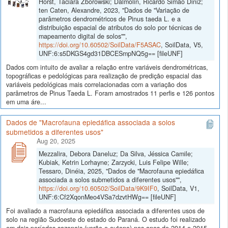
Horst, Taciara Zborowski; Dalmolin, Ricardo Simão Diniz;
ten Caten, Alexandre, 2023, "Dados de "Variação de
parâmetros dendrométricos de Pinus taeda L. e a
distribuição espacial de atributos do solo por técnicas de
mapeamento digital de solos"",
https://doi.org/10.60502/SoilData/F5ASAC
, SoilData, V5,
UNF:6:s5DKGS4gd31DBCESmpNQ5g== [fileUNF]
Dados com intuito de avaliar a relação entre variáveis dendrométricas,
topográficas e pedológicas para realização de predição espacial das
variáveis pedológicas mais correlacionadas com a variação dos
parâmetros de Pinus Taeda L. Foram amostrados 11 perfis e 126 pontos
em uma áre...
Dados de "Macrofauna epiedáfica associada a solos
submetidos a diferentes usos"
Aug 20, 2025
Mezzalira, Debora Daneluz; Da Silva, Jéssica Camile;
Kubiak, Ketrin Lorhayne; Zarzycki, Luis Felipe Wille;
Tessaro, Dinéia, 2025, "Dados de "Macrofauna epiedáfica
associada a solos submetidos a diferentes usos"",
https://doi.org/10.60502/SoilData/9K9IF0
, SoilData, V1,
UNF:6:Cf2XqonMeo4VSa7dzvtHWg== [fileUNF]
Foi avaliado a macrofauna epiedáfica associada a diferentes usos de
solo na região Sudoeste do estado do Paraná. O estudo foi realizado
em dois períodos sazonais (verão e outono) nos anos de 2014 e 2015,