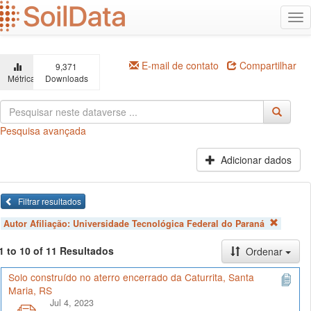
Ir
Alt
para
na
o
conteúdo
principal
E-mail de contato
Compartilhar
9,371
Métricas
Downloads
Pesquisa avançada
Adicionar dados
Filtrar resultados
Autor Afiliação:
Universidade Tecnológica Federal do Paraná
1 to 10 of 11 Resultados
Ordenar
Solo construído no aterro encerrado da Caturrita, Santa
Maria, RS
Jul 4, 2023