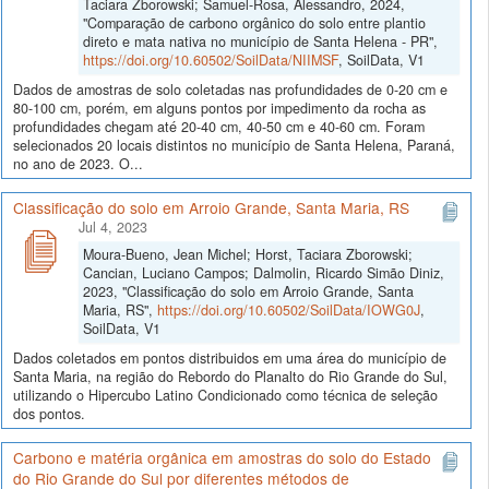
Taciara Zborowski; Samuel-Rosa, Alessandro, 2024,
"Comparação de carbono orgânico do solo entre plantio
direto e mata nativa no município de Santa Helena - PR",
https://doi.org/10.60502/SoilData/NIIMSF
, SoilData, V1
Dados de amostras de solo coletadas nas profundidades de 0-20 cm e
80-100 cm, porém, em alguns pontos por impedimento da rocha as
profundidades chegam até 20-40 cm, 40-50 cm e 40-60 cm. Foram
selecionados 20 locais distintos no município de Santa Helena, Paraná,
no ano de 2023. O...
Classificação do solo em Arroio Grande, Santa Maria, RS
Jul 4, 2023
Moura-Bueno, Jean Michel; Horst, Taciara Zborowski;
Cancian, Luciano Campos; Dalmolin, Ricardo Simão Diniz,
2023, "Classificação do solo em Arroio Grande, Santa
Maria, RS",
https://doi.org/10.60502/SoilData/IOWG0J
,
SoilData, V1
Dados coletados em pontos distribuidos em uma área do município de
Santa Maria, na região do Rebordo do Planalto do Rio Grande do Sul,
utilizando o Hipercubo Latino Condicionado como técnica de seleção
dos pontos.
Carbono e matéria orgânica em amostras do solo do Estado
do Rio Grande do Sul por diferentes métodos de