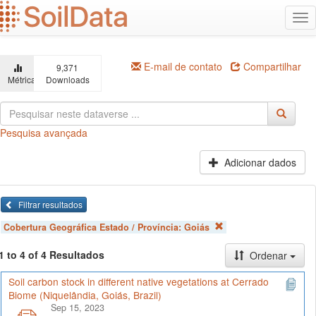
Ir
Alt
para
na
o
conteúdo
principal
E-mail de contato
Compartilhar
9,371
Métricas
Downloads
Pesquisa avançada
Adicionar dados
Filtrar resultados
Cobertura Geográfica Estado / Província:
Goiás
1 to 4 of 4 Resultados
Ordenar
Soil carbon stock in different native vegetations at Cerrado
Biome (Niquelândia, Goiás, Brazil)
Sep 15, 2023