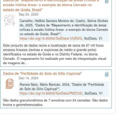
erosão hídrica linear: o exemplo do bioma Cerrado no
estado de Goiás, Brasil"
Sep 24, 2025
Carvalho, Hellbia Samara Moreira de; Castro, Selma Simões
de, 2025, "Dados de "Mapeamento e identificação de áreas
críticas à erosão hídrica linear: o exemplo do bioma Cerrado
no estado de Goiás, Brasil"",
https://doi.org/10.60502/SoilData/12VRZG
, SoilData, V1
Este conjunto de dados reúne a localização de cerca de 67 mil focos
erosivos lineares (ravinas e voçorocas de médio e grande porte)
identificados no estado de Goiás e no Distrito Federal, no bioma
Cerrado. O mapeamento foi realizado por meio de interpretação visual
de imagens de...
Dados de "Fertilidade do Solo do Sítio Capinzal"
Dec 14, 2024
Ramos Neto, Mario Barroso, 2024, "Dados de "Fertilidade
do Solo do Sítio Capinzal"",
https://doi.org/10.60502/SoilData/PNZC0D
, SoilData, V1
São dados granulométricos de 7 amostras com 24 camadas. São dados
brutos e georreferenciados.