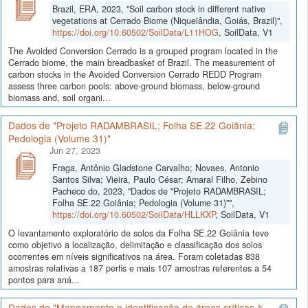
Brazil, ERA, 2023, "Soil carbon stock in different native
vegetations at Cerrado Biome (Niquelândia, Goiás, Brazil)",
https://doi.org/10.60502/SoilData/L11HOG
, SoilData, V1
The Avoided Conversion Cerrado is a grouped program located in the
Cerrado biome, the main breadbasket of Brazil. The measurement of
carbon stocks in the Avoided Conversion Cerrado REDD Program
assess three carbon pools: above-ground biomass, below-ground
biomass and, soil organi...
Dados de "Projeto RADAMBRASIL; Folha SE.22 Goiânia;
Pedologia (Volume 31)"
Jun 27, 2023
Fraga, Antônio Gladstone Carvalho; Novaes, Antonio
Santos Silva; Vieira, Paulo César; Amaral Filho, Zebino
Pacheco do, 2023, "Dados de "Projeto RADAMBRASIL;
Folha SE.22 Goiânia; Pedologia (Volume 31)"",
https://doi.org/10.60502/SoilData/HLLKXP
, SoilData, V1
O levantamento exploratório de solos da Folha SE.22 Goiânia teve
como objetivo a localização, delimitação e classificação dos solos
ocorrentes em níveis significativos na área. Foram coletadas 838
amostras relativas a 187 perfis e mais 107 amostras referentes a 54
pontos para aná...
Dados de "Mapeamento e identificação de áreas críticas à