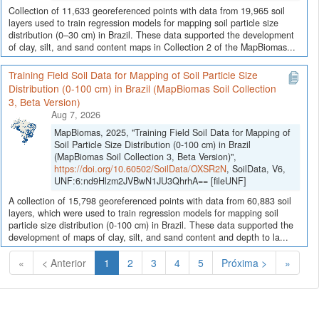
Collection of 11,633 georeferenced points with data from 19,965 soil
layers used to train regression models for mapping soil particle size
distribution (0–30 cm) in Brazil. These data supported the development
of clay, silt, and sand content maps in Collection 2 of the MapBiomas...
Training Field Soil Data for Mapping of Soil Particle Size
Distribution (0-100 cm) in Brazil (MapBiomas Soil Collection
3, Beta Version)
Aug 7, 2026
MapBiomas, 2025, "Training Field Soil Data for Mapping of
Soil Particle Size Distribution (0-100 cm) in Brazil
(MapBiomas Soil Collection 3, Beta Version)",
https://doi.org/10.60502/SoilData/OXSR2N
, SoilData, V6,
UNF:6:nd9Hlzm2JVBwN1JU3QhrhA== [fileUNF]
A collection of 15,798 georeferenced points with data from 60,883 soil
layers, which were used to train regression models for mapping soil
particle size distribution (0-100 cm) in Brazil. These data supported the
development of maps of clay, silt, and sand content and depth to la...
(Atual)
«
< Anterior
1
2
3
4
5
Próxima >
»