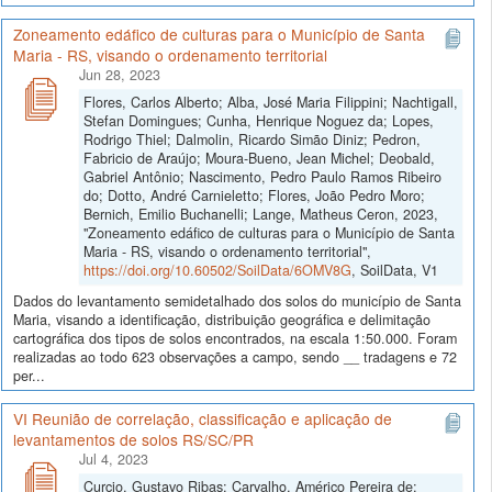
Zoneamento edáfico de culturas para o Município de Santa
Maria - RS, visando o ordenamento territorial
Jun 28, 2023
Flores, Carlos Alberto; Alba, José Maria Filippini; Nachtigall,
Stefan Domingues; Cunha, Henrique Noguez da; Lopes,
Rodrigo Thiel; Dalmolin, Ricardo Simão Diniz; Pedron,
Fabricio de Araújo; Moura-Bueno, Jean Michel; Deobald,
Gabriel Antônio; Nascimento, Pedro Paulo Ramos Ribeiro
do; Dotto, André Carnieletto; Flores, João Pedro Moro;
Bernich, Emilio Buchanelli; Lange, Matheus Ceron, 2023,
"Zoneamento edáfico de culturas para o Município de Santa
Maria - RS, visando o ordenamento territorial",
https://doi.org/10.60502/SoilData/6OMV8G
, SoilData, V1
Dados do levantamento semidetalhado dos solos do município de Santa
Maria, visando a identificação, distribuição geográfica e delimitação
cartográfica dos tipos de solos encontrados, na escala 1:50.000. Foram
realizadas ao todo 623 observações a campo, sendo __ tradagens e 72
per...
VI Reunião de correlação, classificação e aplicação de
levantamentos de solos RS/SC/PR
Jul 4, 2023
Curcio, Gustavo Ribas; Carvalho, Américo Pereira de;