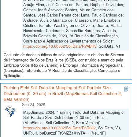
Araújo Filho, José Coelho de; Santos, Raphael David dos;
Gomes, Idarê Azevedo; Santos, Mauro Carneiro dos;
Santos, José Carlos Pereira dos; Lima, Paulo Cardoso de;
Andrade, Aluísio Granato de; Claesson, Marie Elisabeth
Cristine; Barreto, Washington de Oliveira; Duarte, Mariza
Nascimento; Calderano, Sebastião Barreiros; Almeida,
Brivaldo Gomes de, 2023, "V Reunião de Classificação,
Correlação e Aplicação de Levantamentos de Solos",
https://doi.org/10.60502/SoilData/RVABHV
, SoilData, V1
Conjunto de dados públicos do solo originalmente obtidos do Sistema
de Informação de Solos Brasileiros (SISB), construído e mantido pela
Embrapa Solos (Rio de Janeiro) e Embrapa Informática Agropecuária
(Campinas), referente ao 'V Reunião de Classificação, Correlação e
Aplicação...
Training Field Soil Data for Mapping of Soil Particle Size
Distribution (0–30 cm) in Brazil (MapBiomas Soil Collection 2,
Beta Version)
Sep 24, 2025
MapBiomas, 2024, "Training Field Soil Data for Mapping of
Soil Particle Size Distribution (0–30 cm) in Brazil
(MapBiomas Soil Collection 2, Beta Version)",
https://doi.org/10.60502/SoilData/P6R332
, SoilData, V3,
UNF:6:UIo9Du9z2FFtSMZZ1X19TA== [fileUNF]