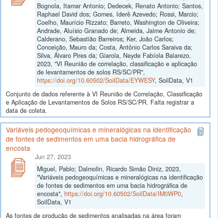
Bognola, Itamar Antonio; Dedecek, Renato Antonio; Santos,
Raphael David dos; Gomes, Iderê Azevedo; Rossi, Marcio;
Coelho, Maurício Rizzato; Barreto, Washington de Oliveira;
Andrade, Aluísio Granado de; Almeida, Jaime Antonio de;
Calderano, Sebastião Barreiros; Ker, João Carlos;
Conceição, Mauro da; Costa, Antônio Carlos Saraiva da;
Silva, Álvaro Pires da; Giarola, Neyde Fabíola Balarezo,
2023, "VI Reunião de correlação, classificação e aplicação
de levantamentos de solos RS/SC/PR",
https://doi.org/10.60502/SoilData/EYWESY
, SoilData, V1
Conjunto de dados referente à VI Reunião de Correlação, Classificação
e Aplicação de Levantamentos de Solos RS/SC/PR. Falta registrar a
data de coleta.
Variáveis pedogeoquímicas e mineralógicas na identificação
de fontes de sedimentos em uma bacia hidrográfica de
encosta
Jun 27, 2023
Miguel, Pablo; Dalmolin, Ricardo Simão Diniz, 2023,
"Variáveis pedogeoquímicas e mineralógicas na identificação
de fontes de sedimentos em uma bacia hidrográfica de
encosta",
https://doi.org/10.60502/SoilData/IM0WP0
,
SoilData, V1
As fontes de produção de sedimentos analisadas na área foram