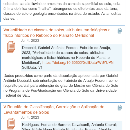
estradas, canais fluviais e amostras da camada superficial do solo, esta
última definida como “malha”, abrangendo os diferentes usos da terra,
classes de solo e geologia encontrados na área de estudo. As amostras
das es...
Variabilidade de classes de solos, atributos morfológicos e
físico-hídricos no Rebordo do Planalto Meridional
Jul 4, 2023
Deobald, Gabriel Antônio; Pedron, Fabrício de Araújo,
2023, "Variabilidade de classes de solos, atributos
morfológicos e físico-hídricos no Rebordo do Planalto
Meridional",
https://doi.org/10.60502/SoilData/WBYUPN
,
SoilData, V1
Dados produzidos como parte da dissertação apresentada por Gabriel
Antônio Deobald, sob orientação de Fabrício de Araújo Pedron, como
requisito parcial para obtenção do grau de Mestre em Ciência do Solo
no Programa de Pós-Graduação em Ciência do Solo da Universidade
Federal de Sa...
V Reunião de Classificação, Correlação e Aplicação de
Levantamentos de Solos
Jul 4, 2023
Rodrigues, Fernando Barreto; Cavalcanti, Antonio Cabral;
Silva, Flávio Hugo Barreto Batista da; Burgos, Nivaldo;