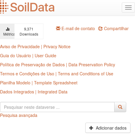
Ir
Alt
para
na
o
conteúdo
principal
E-mail de contato
Compartilhar
9,371
Métricas
Downloads
Aviso de Privacidade | Privacy Notice
Guia do Usuário | User Guide
Política de Preservação de Dados | Data Preservation Policy
Termos e Condições de Uso | Terms and Conditions of Use
Planilha Modelo | Template Spreadsheet
Dados Integrados | Integrated Data
Pesquisa avançada
Adicionar dados