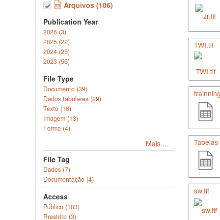
Arquivos (106)
Publication Year
2026 (3)
2025 (22)
TWI.tif
2024 (25)
2023 (56)
File Type
Documento (39)
trainning
Dados tabulares (29)
Texto (16)
Imagem (13)
Forma (4)
Tabelas
Mais ...
File Tag
Dados (7)
Documentação (4)
sw.tif
Access
Público (103)
Rrestrito (3)