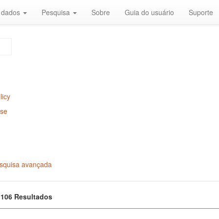
r dados
Pesquisa
Sobre
Guia do usuário
Suporte
licy
Use
squisa avançada
f 106 Resultados