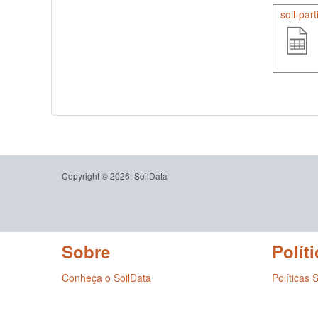
soil-par
Copyright © 2026, SoilData
Sobre
Políti
Conheça o SoilData
Políticas 