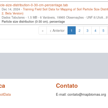
ticle-size-distribution-0-30-cm-percentage.tab
Dec 14, 2024 -
Training Field Soil Data for Mapping of Soil Particle Size Dist
2, Beta Version)
Dados Tabulares - 1.5 MB
- 6 Variáveis, 19965 Observações -
UNF:6:UIo9...
Particle size distribution (0-30 cm), percentage
(Atual)
«
< Anterior
1
2
3
4
5
ca
Contato
SoilData
E-mail: contato@mapbiomas.org