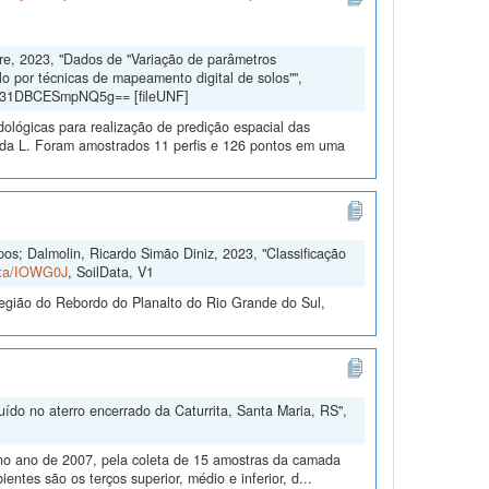
dre, 2023, "Dados de "Variação de parâmetros
lo por técnicas de mapeamento digital de solos"",
gd31DBCESmpNQ5g== [fileUNF]
dológicas para realização de predição espacial das
eda L. Foram amostrados 11 perfis e 126 pontos em uma
s; Dalmolin, Ricardo Simão Diniz, 2023, "Classificação
Data/IOWG0J
, SoilData, V1
egião do Rebordo do Planalto do Rio Grande do Sul,
ído no aterro encerrado da Caturrita, Santa Maria, RS",
, no ano de 2007, pela coleta de 15 amostras da camada
entes são os terços superior, médio e inferior, d...