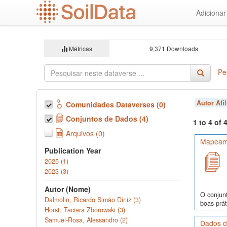
Ir
Adiciona
para
o
conteúdo
principal
Métricas
9,371 Downloads
Pe
Autor Afi
Comunidades Dataverses (0)
Conjuntos de Dados (4)
1 to 4 of
Arquivos (0)
Mapeame
Publication Year
2025 (1)
2023 (3)
Autor (Nome)
O conjunt
Dalmolin, Ricardo Simão Diniz (3)
boas prát
Horst, Taciara Zborowski (3)
Samuel-Rosa, Alessandro (2)
Dados de