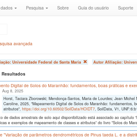
r dados
Pesquisa
Sobre
Guia do usuário
Suporte
squisa avançada
liação:
Universidade Federal de Santa Maria
Autor Afiliação:
Univer
 4 Resultados
nto Digital de Solos do Maranhão: fundamentos, boas práticas e exe
Aug 8, 2025
Horst, Taciara Zborowski; Mendonça-Santos, Maria de Lourdes; Jean Michel
Caroline, 2025, "Mapeamento Digital de Solos do Maranhão: fundamentos, b
atributos",
https://doi.org/10.60502/SoilData/HOIDT7
, SoilData, V1, UNF:6:
o de dados amostrais de solo aqui disponibilizado está associado ao capítul
icas e exemplos de mapeamento de classes e atributos” do livro "Solos do Maran
 "Variação de parâmetros dendrométricos de Pinus taeda L. e a distrib