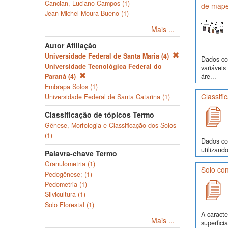
Cancian, Luciano Campos (1)
de mape
Jean Michel Moura-Bueno (1)
Mais ...
Autor Afiliação
Universidade Federal de Santa Maria (4)
Dados com
Universidade Tecnológica Federal do
variávei
áre...
Paraná (4)
Embrapa Solos (1)
Classifi
Universidade Federal de Santa Catarina (1)
Classificação de tópicos Termo
Gênese, Morfologia e Classificação dos Solos
(1)
Dados co
utilizand
Palavra-chave Termo
Granulometria (1)
Solo con
Pedogênese; (1)
Pedometria (1)
Silvicultura (1)
Solo Florestal (1)
A caracte
Mais ...
superfici