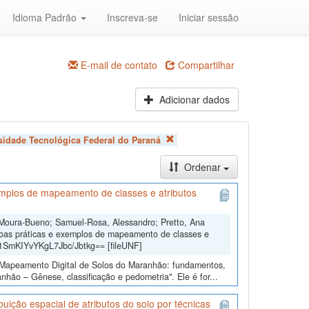
Idioma Padrão
Inscreva-se
Iniciar sessão
E-mail de contato
Compartilhar
Adicionar dados
sidade Tecnológica Federal do Paraná
Ordenar
mplos de mapeamento de classes e atributos
 Moura-Bueno; Samuel-Rosa, Alessandro; Pretto, Ana
oas práticas e exemplos de mapeamento de classes e
b1SmKIYvYKgL7Jbc/Jbtkg== [fileUNF]
o “Mapeamento Digital de Solos do Maranhão: fundamentos,
hão – Gênese, classificação e pedometria". Ele é for...
uição espacial de atributos do solo por técnicas