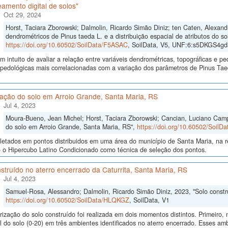
amento digital de solos"
Oct 29, 2024
Horst, Taciara Zborowski; Dalmolin, Ricardo Simão Diniz; ten Caten, Alexan
dendrométricos de Pinus taeda L. e a distribuição espacial de atributos do so
https://doi.org/10.60502/SoilData/F5ASAC
, SoilData, V5, UNF:6:s5DKGS4
 intuito de avaliar a relação entre variáveis dendrométricas, topográficas e pe
s pedológicas mais correlacionadas com a variação dos parâmetros de Pinus Ta
cação do solo em Arroio Grande, Santa Maria, RS
Jul 4, 2023
Moura-Bueno, Jean Michel; Horst, Taciara Zborowski; Cancian, Luciano Campo
do solo em Arroio Grande, Santa Maria, RS",
https://doi.org/10.60502/Soil
letados em pontos distribuidos em uma área do município de Santa Maria, na r
o o Hipercubo Latino Condicionado como técnica de seleção dos pontos.
struído no aterro encerrado da Caturrita, Santa Maria, RS
Jul 4, 2023
Samuel-Rosa, Alessandro; Dalmolin, Ricardo Simão Diniz, 2023, "Solo constru
https://doi.org/10.60502/SoilData/HLQKGZ
, SoilData, V1
rização do solo construído foi realizada em dois momentos distintos. Primeiro
al do solo (0-20) em três ambientes identificados no aterro encerrado. Esses ambi