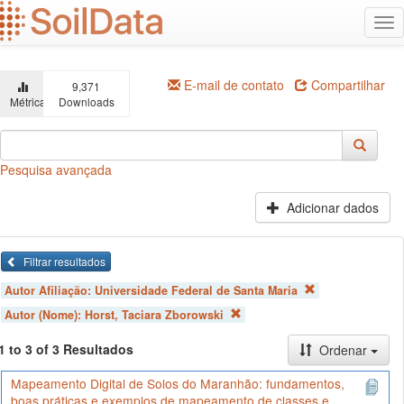
Ir
Alt
para
na
o
conteúdo
principal
E-mail de contato
Compartilhar
9,371
Métricas
Downloads
Pesquisa avançada
Adicionar dados
Filtrar resultados
Autor Afiliação:
Universidade Federal de Santa Maria
Autor (Nome):
Horst, Taciara Zborowski
1 to 3 of 3 Resultados
Ordenar
Mapeamento Digital de Solos do Maranhão: fundamentos,
boas práticas e exemplos de mapeamento de classes e