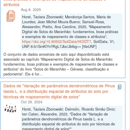
atributos
Aug 8, 2025
Horst, Taciara Zborowski; Mendonça-Santos, Maria de
Lourdes; Jean Michel Moura-Bueno; Samuel-Rosa,
Alessandro; Pretto, Ana Caroline, 2025, "Mapeamento
Digital de Solos do Maranhão: fundamentos, boas práticas
e exemplos de mapeamento de classes e atributos",
https://doi.org/10.60502/SoilData/HOIDT7
, SoilData, V1,
UNF:6:b1SmKIYvYKgL7Jbc/Jbtkg== [fileUNF]
O conjunto de dados amostrais de solo aqui disponibilizado está
associado ao capítulo “Mapeamento Digital de Solos do Maranhão:
fundamentos, boas práticas e exemplos de mapeamento de classes e
atributos” do livro "Solos do Maranhão – Gênese, classificação e
pedometria". Ele é for...
Dados de "Variação de parâmetros dendrométricos de Pinus
taeda L. e a distribuição espacial de atributos do solo por
técnicas de mapeamento digital de solos"
Oct 29, 2024
Horst, Taciara Zborowski; Dalmolin, Ricardo Simão Diniz;
ten Caten, Alexandre, 2023, "Dados de "Variação de
parâmetros dendrométricos de Pinus taeda L. e a
distribuição espacial de atributos do solo por técnicas de
mapeamento digital de solos"",