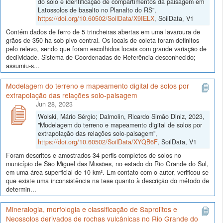
do solo e identificação de compartimentos da paisagem em
Latossolos de basalto no Planalto do RS",
https://doi.org/10.60502/SoilData/X9IELX
, SoilData, V1
Contém dados de ferro de 5 trincheiras abertas em uma lavaroura de
grãos de 350 ha sob pivo central. Os locais de coleta foram definitos
pelo relevo, sendo que foram escolhidos locais com grande variação de
declividade. Sistema de Coordenadas de Referência desconhecido;
assumiu-s...
Modelagem do terreno e mapeamento digital de solos por
extrapolação das relações solo-paisagem
Jun 28, 2023
Wolski, Mário Sérgio; Dalmolin, Ricardo Simão Diniz, 2023,
"Modelagem do terreno e mapeamento digital de solos por
extrapolação das relações solo-paisagem",
https://doi.org/10.60502/SoilData/XYQB6F
, SoilData, V1
Foram descritos e amostrados 34 perfis completos de solos no
município de São Miguel das Missões, no estado do Rio Grande do Sul,
em uma área superficial de 10 km². Em contato com o autor, verificou-se
que existe uma inconsistência na tese quanto à descrição do método de
determin...
Mineralogia, morfologia e classificação de Saprolitos e
Neossolos derivados de rochas vulcânicas no Rio Grande do