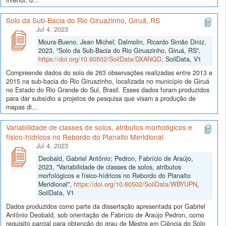
inferior, d...
Solo da Sub-Bacia do Rio Giruazinho, Giruá, RS
Jul 4, 2023
Moura-Bueno, Jean Michel; Dalmolin, Ricardo Simão Diniz,
2023, "Solo da Sub-Bacia do Rio Giruazinho, Giruá, RS",
https://doi.org/10.60502/SoilData/DXANQD
, SoilData, V1
Compreende dados do solo de 263 observações realizadas entre 2013 e
2015 na sub-bacia do Rio Giruazinho, localizada no município de Giruá
no Estado do Rio Grande do Sul, Brasil. Esses dados foram produzidos
para dar subsídio a projetos de pesquisa que visam a produção de
mapas di...
Variabilidade de classes de solos, atributos morfológicos e
físico-hídricos no Rebordo do Planalto Meridional
Jul 4, 2023
Deobald, Gabriel Antônio; Pedron, Fabrício de Araújo,
2023, "Variabilidade de classes de solos, atributos
morfológicos e físico-hídricos no Rebordo do Planalto
Meridional",
https://doi.org/10.60502/SoilData/WBYUPN
,
SoilData, V1
Dados produzidos como parte da dissertação apresentada por Gabriel
Antônio Deobald, sob orientação de Fabrício de Araújo Pedron, como
requisito parcial para obtenção do grau de Mestre em Ciência do Solo