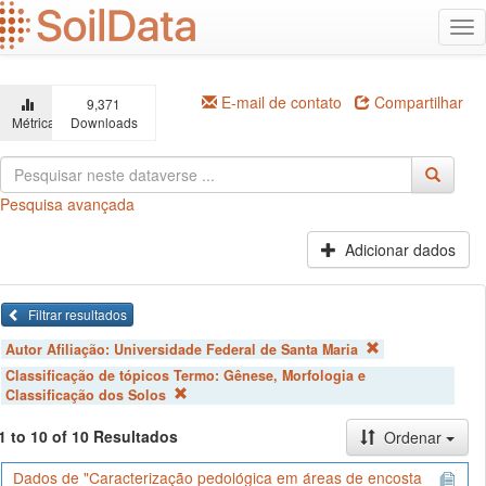
Ir
Alt
para
na
o
conteúdo
principal
E-mail de contato
Compartilhar
9,371
Métricas
Downloads
Pesquisa avançada
Adicionar dados
Filtrar resultados
Autor Afiliação:
Universidade Federal de Santa Maria
Classificação de tópicos Termo:
Gênese, Morfologia e
Classificação dos Solos
1 to 10 of 10 Resultados
Ordenar
Dados de "Caracterização pedológica em áreas de encosta