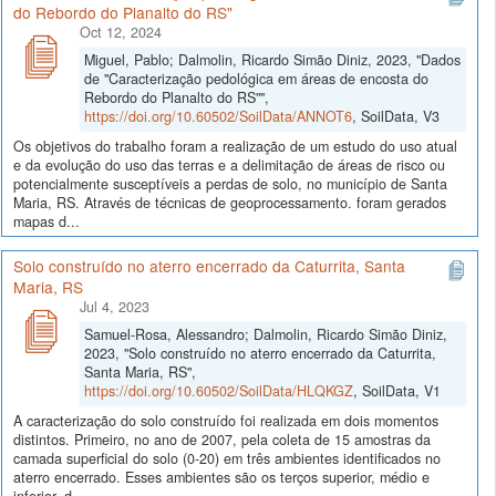
do Rebordo do Planalto do RS"
Oct 12, 2024
Miguel, Pablo; Dalmolin, Ricardo Simão Diniz, 2023, "Dados
de "Caracterização pedológica em áreas de encosta do
Rebordo do Planalto do RS"",
https://doi.org/10.60502/SoilData/ANNOT6
, SoilData, V3
Os objetivos do trabalho foram a realização de um estudo do uso atual
e da evolução do uso das terras e a delimitação de áreas de risco ou
potencialmente susceptíveis a perdas de solo, no município de Santa
Maria, RS. Através de técnicas de geoprocessamento. foram gerados
mapas d...
Solo construído no aterro encerrado da Caturrita, Santa
Maria, RS
Jul 4, 2023
Samuel-Rosa, Alessandro; Dalmolin, Ricardo Simão Diniz,
2023, "Solo construído no aterro encerrado da Caturrita,
Santa Maria, RS",
https://doi.org/10.60502/SoilData/HLQKGZ
, SoilData, V1
A caracterização do solo construído foi realizada em dois momentos
distintos. Primeiro, no ano de 2007, pela coleta de 15 amostras da
camada superficial do solo (0-20) em três ambientes identificados no
aterro encerrado. Esses ambientes são os terços superior, médio e