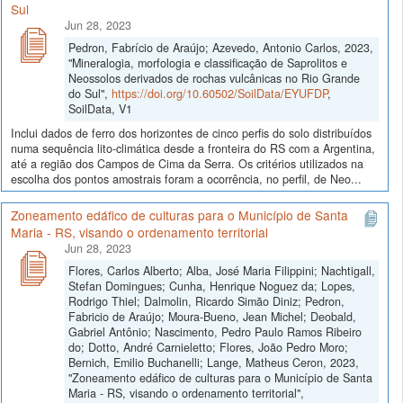
Sul
Jun 28, 2023
Pedron, Fabrício de Araújo; Azevedo, Antonio Carlos, 2023,
"Mineralogia, morfologia e classificação de Saprolitos e
Neossolos derivados de rochas vulcânicas no Rio Grande
do Sul",
https://doi.org/10.60502/SoilData/EYUFDP
,
SoilData, V1
Inclui dados de ferro dos horizontes de cinco perfis do solo distribuídos
numa sequência lito-climática desde a fronteira do RS com a Argentina,
até a região dos Campos de Cima da Serra. Os critérios utilizados na
escolha dos pontos amostrais foram a ocorrência, no perfil, de Neo...
Zoneamento edáfico de culturas para o Município de Santa
Maria - RS, visando o ordenamento territorial
Jun 28, 2023
Flores, Carlos Alberto; Alba, José Maria Filippini; Nachtigall,
Stefan Domingues; Cunha, Henrique Noguez da; Lopes,
Rodrigo Thiel; Dalmolin, Ricardo Simão Diniz; Pedron,
Fabricio de Araújo; Moura-Bueno, Jean Michel; Deobald,
Gabriel Antônio; Nascimento, Pedro Paulo Ramos Ribeiro
do; Dotto, André Carnieletto; Flores, João Pedro Moro;
Bernich, Emilio Buchanelli; Lange, Matheus Ceron, 2023,
"Zoneamento edáfico de culturas para o Município de Santa
Maria - RS, visando o ordenamento territorial",