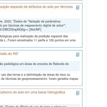
uição espacial de atributos do solo por técnicas
dre, 2023, "Dados de "Variação de parâmetros
lo por técnicas de mapeamento digital de solos"",
gd31DBCESmpNQ5g== [fileUNF]
dológicas para realização de predição espacial das
eda L. Foram amostrados 11 perfis e 126 pontos em uma
nalto do RS"
ação pedológica em áreas de encosta do Rebordo do
uso das terras e a delimitação de áreas de risco ou
és de técnicas de geoprocessamento. foram gerados mapas
e carbono do solo em uma bacia hidrográfica
3, "Dados de "Efeito do uso da terra e relevo na