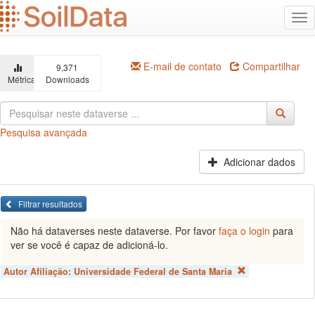
Ir
Alt
para
na
o
conteúdo
principal
E-mail de contato
Compartilhar
9,371
Métricas
Downloads
Pesquisa avançada
Adicionar dados
Filtrar resultados
Não há dataverses neste dataverse. Por favor
faça o login
para
ver se você é capaz de adicioná-lo.
Autor Afiliação:
Universidade Federal de Santa Maria