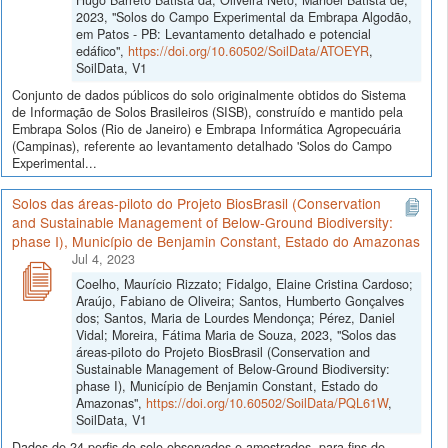
2023, "Solos do Campo Experimental da Embrapa Algodão,
em Patos - PB: Levantamento detalhado e potencial
edáfico",
https://doi.org/10.60502/SoilData/ATOEYR
,
SoilData, V1
Conjunto de dados públicos do solo originalmente obtidos do Sistema
de Informação de Solos Brasileiros (SISB), construído e mantido pela
Embrapa Solos (Rio de Janeiro) e Embrapa Informática Agropecuária
(Campinas), referente ao levantamento detalhado 'Solos do Campo
Experimental...
Solos das áreas-piloto do Projeto BiosBrasil (Conservation
and Sustainable Management of Below-Ground Biodiversity:
phase I), Município de Benjamin Constant, Estado do Amazonas
Jul 4, 2023
Coelho, Maurício Rizzato; Fidalgo, Elaine Cristina Cardoso;
Araújo, Fabiano de Oliveira; Santos, Humberto Gonçalves
dos; Santos, Maria de Lourdes Mendonça; Pérez, Daniel
Vidal; Moreira, Fátima Maria de Souza, 2023, "Solos das
áreas-piloto do Projeto BiosBrasil (Conservation and
Sustainable Management of Below-Ground Biodiversity:
phase I), Município de Benjamin Constant, Estado do
Amazonas",
https://doi.org/10.60502/SoilData/PQL61W
,
SoilData, V1
Dados de 24 perfis do solo observados e amostrados, para fins de