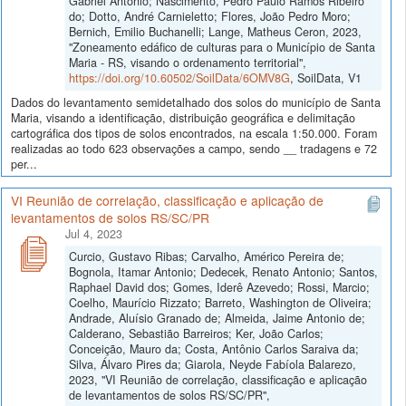
Gabriel Antônio; Nascimento, Pedro Paulo Ramos Ribeiro
do; Dotto, André Carnieletto; Flores, João Pedro Moro;
Bernich, Emilio Buchanelli; Lange, Matheus Ceron, 2023,
"Zoneamento edáfico de culturas para o Município de Santa
Maria - RS, visando o ordenamento territorial",
https://doi.org/10.60502/SoilData/6OMV8G
, SoilData, V1
Dados do levantamento semidetalhado dos solos do município de Santa
Maria, visando a identificação, distribuição geográfica e delimitação
cartográfica dos tipos de solos encontrados, na escala 1:50.000. Foram
realizadas ao todo 623 observações a campo, sendo __ tradagens e 72
per...
VI Reunião de correlação, classificação e aplicação de
levantamentos de solos RS/SC/PR
Jul 4, 2023
Curcio, Gustavo Ribas; Carvalho, Américo Pereira de;
Bognola, Itamar Antonio; Dedecek, Renato Antonio; Santos,
Raphael David dos; Gomes, Iderê Azevedo; Rossi, Marcio;
Coelho, Maurício Rizzato; Barreto, Washington de Oliveira;
Andrade, Aluísio Granado de; Almeida, Jaime Antonio de;
Calderano, Sebastião Barreiros; Ker, João Carlos;
Conceição, Mauro da; Costa, Antônio Carlos Saraiva da;
Silva, Álvaro Pires da; Giarola, Neyde Fabíola Balarezo,
2023, "VI Reunião de correlação, classificação e aplicação
de levantamentos de solos RS/SC/PR",