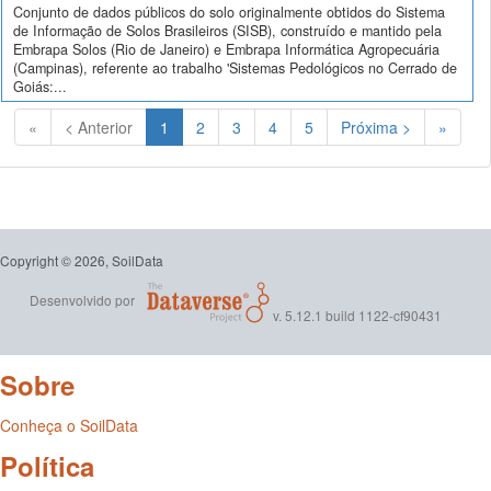
Conjunto de dados públicos do solo originalmente obtidos do Sistema
de Informação de Solos Brasileiros (SISB), construído e mantido pela
Embrapa Solos (Rio de Janeiro) e Embrapa Informática Agropecuária
(Campinas), referente ao trabalho 'Sistemas Pedológicos no Cerrado de
Goiás:...
(Atual)
«
< Anterior
1
2
3
4
5
Próxima >
»
Copyright © 2026, SoilData
Desenvolvido por
v. 5.12.1 build 1122-cf90431
Sobre
Conheça o SoilData
Política