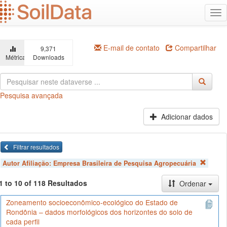
Ir
Alt
para
na
o
conteúdo
principal
E-mail de contato
Compartilhar
9,371
Métricas
Downloads
Pesquisa avançada
Adicionar dados
Filtrar resultados
Autor Afiliação:
Empresa Brasileira de Pesquisa Agropecuária
1 to 10 of 118 Resultados
Ordenar
Zoneamento socioeconômico-ecológico do Estado de
Rondônia – dados morfológicos dos horizontes do solo de
cada perfil