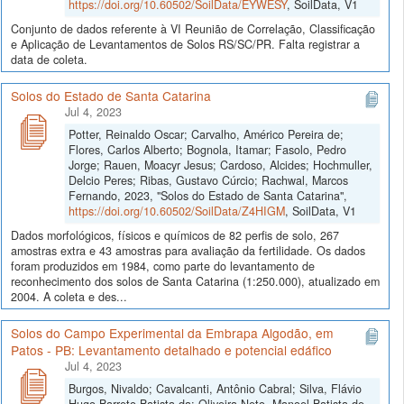
https://doi.org/10.60502/SoilData/EYWESY
, SoilData, V1
Conjunto de dados referente à VI Reunião de Correlação, Classificação
e Aplicação de Levantamentos de Solos RS/SC/PR. Falta registrar a
data de coleta.
Solos do Estado de Santa Catarina
Jul 4, 2023
Potter, Reinaldo Oscar; Carvalho, Américo Pereira de;
Flores, Carlos Alberto; Bognola, Itamar; Fasolo, Pedro
Jorge; Rauen, Moacyr Jesus; Cardoso, Alcides; Hochmuller,
Delcio Peres; Ribas, Gustavo Cúrcio; Rachwal, Marcos
Fernando, 2023, "Solos do Estado de Santa Catarina",
https://doi.org/10.60502/SoilData/Z4HIGM
, SoilData, V1
Dados morfológicos, físicos e químicos de 82 perfis de solo, 267
amostras extra e 43 amostras para avaliação da fertilidade. Os dados
foram produzidos em 1984, como parte do levantamento de
reconhecimento dos solos de Santa Catarina (1:250.000), atualizado em
2004. A coleta e des...
Solos do Campo Experimental da Embrapa Algodão, em
Patos - PB: Levantamento detalhado e potencial edáfico
Jul 4, 2023
Burgos, Nivaldo; Cavalcanti, Antônio Cabral; Silva, Flávio
Hugo Barreto Batista da; Oliveira Neto, Manoel Batista de,