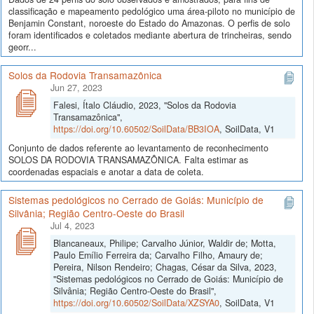
classificação e mapeamento pedológico uma área-piloto no município de
Benjamin Constant, noroeste do Estado do Amazonas. O perfis de solo
foram identificados e coletados mediante abertura de trincheiras, sendo
georr...
Solos da Rodovia Transamazônica
Jun 27, 2023
Falesi, Ítalo Cláudio, 2023, "Solos da Rodovia
Transamazônica",
https://doi.org/10.60502/SoilData/BB3IOA
, SoilData, V1
Conjunto de dados referente ao levantamento de reconhecimento
SOLOS DA RODOVIA TRANSAMAZÔNICA. Falta estimar as
coordenadas espaciais e anotar a data de coleta.
Sistemas pedológicos no Cerrado de Goiás: Município de
Silvânia; Região Centro-Oeste do Brasil
Jul 4, 2023
Blancaneaux, Philipe; Carvalho Júnior, Waldir de; Motta,
Paulo Emílio Ferreira da; Carvalho Filho, Amaury de;
Pereira, Nilson Rendeiro; Chagas, César da Silva, 2023,
"Sistemas pedológicos no Cerrado de Goiás: Município de
Silvânia; Região Centro-Oeste do Brasil",
https://doi.org/10.60502/SoilData/XZSYA0
, SoilData, V1