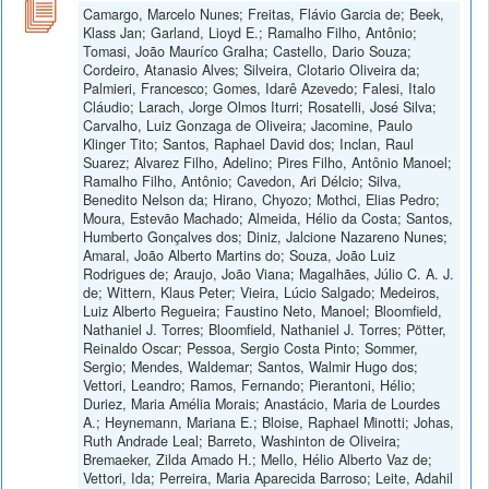
Camargo, Marcelo Nunes; Freitas, Flávio Garcia de; Beek,
Klass Jan; Garland, Lioyd E.; Ramalho Filho, Antônio;
Tomasi, João Mauríco Gralha; Castello, Dario Souza;
Cordeiro, Atanasio Alves; Silveira, Clotario Oliveira da;
Palmieri, Francesco; Gomes, Idarê Azevedo; Falesi, Italo
Cláudio; Larach, Jorge Olmos Iturri; Rosatelli, José Silva;
Carvalho, Luiz Gonzaga de Oliveira; Jacomine, Paulo
Klinger Tito; Santos, Raphael David dos; Inclan, Raul
Suarez; Alvarez Filho, Adelino; Pires Filho, Antônio Manoel;
Ramalho Filho, Antônio; Cavedon, Ari Délcio; Silva,
Benedito Nelson da; Hirano, Chyozo; Mothci, Elias Pedro;
Moura, Estevão Machado; Almeida, Hélio da Costa; Santos,
Humberto Gonçalves dos; Diniz, Jalcione Nazareno Nunes;
Amaral, João Alberto Martins do; Souza, João Luiz
Rodrigues de; Araujo, João Viana; Magalhães, Júlio C. A. J.
de; Wittern, Klaus Peter; Vieira, Lúcio Salgado; Medeiros,
Luiz Alberto Regueira; Faustino Neto, Manoel; Bloomfield,
Nathaniel J. Torres; Bloomfield, Nathaniel J. Torres; Pötter,
Reinaldo Oscar; Pessoa, Sergio Costa Pinto; Sommer,
Sergio; Mendes, Waldemar; Santos, Walmir Hugo dos;
Vettori, Leandro; Ramos, Fernando; Pierantoni, Hélio;
Duriez, Maria Amélia Morais; Anastácio, Maria de Lourdes
A.; Heynemann, Mariana E.; Bloise, Raphael Minotti; Johas,
Ruth Andrade Leal; Barreto, Washinton de Oliveira;
Bremaeker, Zilda Amado H.; Mello, Hélio Alberto Vaz de;
Vettori, Ida; Perreira, Maria Aparecida Barroso; Leite, Adahil