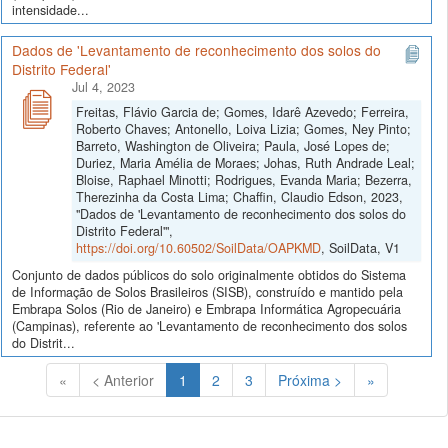
intensidade...
Dados de 'Levantamento de reconhecimento dos solos do
Distrito Federal'
Jul 4, 2023
Freitas, Flávio Garcia de; Gomes, Idarê Azevedo; Ferreira,
Roberto Chaves; Antonello, Loiva Lizia; Gomes, Ney Pinto;
Barreto, Washington de Oliveira; Paula, José Lopes de;
Duriez, Maria Amélia de Moraes; Johas, Ruth Andrade Leal;
Bloise, Raphael Minotti; Rodrigues, Evanda Maria; Bezerra,
Therezinha da Costa Lima; Chaffin, Claudio Edson, 2023,
"Dados de 'Levantamento de reconhecimento dos solos do
Distrito Federal'",
https://doi.org/10.60502/SoilData/OAPKMD
, SoilData, V1
Conjunto de dados públicos do solo originalmente obtidos do Sistema
de Informação de Solos Brasileiros (SISB), construído e mantido pela
Embrapa Solos (Rio de Janeiro) e Embrapa Informática Agropecuária
(Campinas), referente ao 'Levantamento de reconhecimento dos solos
do Distrit...
(Atual)
«
< Anterior
1
2
3
Próxima >
»