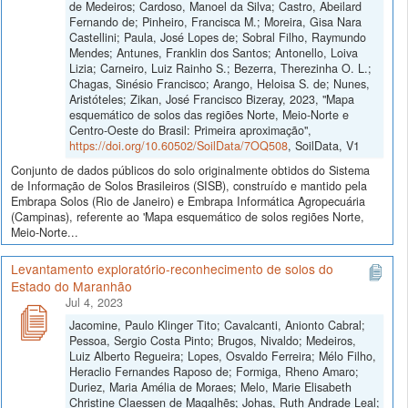
de Medeiros; Cardoso, Manoel da Silva; Castro, Abeilard
Fernando de; Pinheiro, Francisca M.; Moreira, Gisa Nara
Castellini; Paula, José Lopes de; Sobral Filho, Raymundo
Mendes; Antunes, Franklin dos Santos; Antonello, Loiva
Lizia; Carneiro, Luiz Rainho S.; Bezerra, Therezinha O. L.;
Chagas, Sinésio Francisco; Arango, Heloisa S. de; Nunes,
Aristóteles; Zikan, José Francisco Bizeray, 2023, "Mapa
esquemático de solos das regiões Norte, Meio-Norte e
Centro-Oeste do Brasil: Primeira aproximação",
https://doi.org/10.60502/SoilData/7OQ508
, SoilData, V1
Conjunto de dados públicos do solo originalmente obtidos do Sistema
de Informação de Solos Brasileiros (SISB), construído e mantido pela
Embrapa Solos (Rio de Janeiro) e Embrapa Informática Agropecuária
(Campinas), referente ao 'Mapa esquemático de solos regiões Norte,
Meio-Norte...
Levantamento exploratório-reconhecimento de solos do
Estado do Maranhão
Jul 4, 2023
Jacomine, Paulo Klinger Tito; Cavalcanti, Anionto Cabral;
Pessoa, Sergio Costa Pinto; Brugos, Nivaldo; Medeiros,
Luiz Alberto Regueira; Lopes, Osvaldo Ferreira; Mélo Filho,
Heraclio Fernandes Raposo de; Formiga, Rheno Amaro;
Duriez, Maria Amélia de Moraes; Melo, Marie Elisabeth
Christine Claessen de Magalhẽs; Johas, Ruth Andrade Leal;