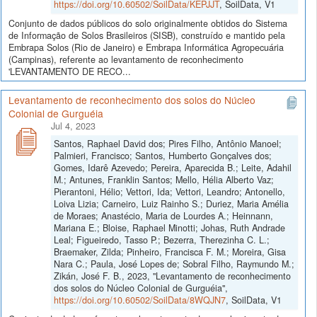
https://doi.org/10.60502/SoilData/KEPJJT
, SoilData, V1
Conjunto de dados públicos do solo originalmente obtidos do Sistema
de Informação de Solos Brasileiros (SISB), construído e mantido pela
Embrapa Solos (Rio de Janeiro) e Embrapa Informática Agropecuária
(Campinas), referente ao levantamento de reconhecimento
'LEVANTAMENTO DE RECO...
Levantamento de reconhecimento dos solos do Núcleo
Colonial de Gurguéia
Jul 4, 2023
Santos, Raphael David dos; Pires Filho, Antônio Manoel;
Palmieri, Francisco; Santos, Humberto Gonçalves dos;
Gomes, Idarê Azevedo; Pereira, Aparecida B.; Leite, Adahil
M.; Antunes, Franklin Santos; Mello, Hélia Alberto Vaz;
Pierantoni, Hélio; Vettori, Ida; Vettori, Leandro; Antonello,
Loiva Lizia; Carneiro, Luiz Rainho S.; Duriez, Maria Amélia
de Moraes; Anastécio, Maria de Lourdes A.; Heinnann,
Mariana E.; Bloise, Raphael Minotti; Johas, Ruth Andrade
Leal; Figueiredo, Tasso P.; Bezerra, Therezinha C. L.;
Braemaker, Zilda; Pinheiro, Francisca F. M.; Moreira, Gisa
Nara C.; Paula, José Lopes de; Sobral Filho, Raymundo M.;
Zikán, José F. B., 2023, "Levantamento de reconhecimento
dos solos do Núcleo Colonial de Gurguéia",
https://doi.org/10.60502/SoilData/8WQJN7
, SoilData, V1