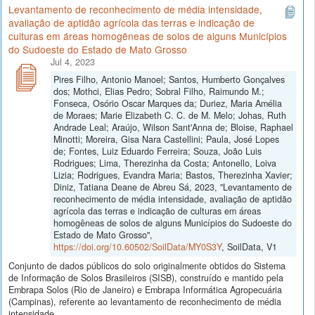
Levantamento de reconhecimento de média intensidade,
avaliação de aptidão agrícola das terras e indicação de
culturas em áreas homogêneas de solos de alguns Municípios
do Sudoeste do Estado de Mato Grosso
Jul 4, 2023
Pires Filho, Antonio Manoel; Santos, Humberto Gonçalves
dos; Mothci, Elias Pedro; Sobral Filho, Raimundo M.;
Fonseca, Osório Oscar Marques da; Duriez, Maria Amélia
de Moraes; Marie Elizabeth C. C. de M. Melo; Johas, Ruth
Andrade Leal; Araújo, Wilson Sant'Anna de; Bloise, Raphael
Minotti; Moreira, Gisa Nara Castellini; Paula, José Lopes
de; Fontes, Luiz Eduardo Ferreira; Souza, João Luis
Rodrigues; Lima, Therezinha da Costa; Antonello, Loiva
Lizia; Rodrigues, Evandra Maria; Bastos, Therezinha Xavier;
Diniz, Tatiana Deane de Abreu Sá, 2023, "Levantamento de
reconhecimento de média intensidade, avaliação de aptidão
agrícola das terras e indicação de culturas em áreas
homogêneas de solos de alguns Municípios do Sudoeste do
Estado de Mato Grosso",
https://doi.org/10.60502/SoilData/MY0S3Y
, SoilData, V1
Conjunto de dados públicos do solo originalmente obtidos do Sistema
de Informação de Solos Brasileiros (SISB), construído e mantido pela
Embrapa Solos (Rio de Janeiro) e Embrapa Informática Agropecuária
(Campinas), referente ao levantamento de reconhecimento de média
intensidade...