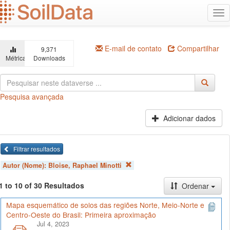
Ir
Alt
para
na
o
conteúdo
principal
E-mail de contato
Compartilhar
9,371
Métricas
Downloads
Pesquisa avançada
Adicionar dados
Filtrar resultados
Autor (Nome):
Bloise, Raphael Minotti
1 to 10 of 30 Resultados
Ordenar
Mapa esquemático de solos das regiões Norte, Meio-Norte e
Centro-Oeste do Brasil: Primeira aproximação
Jul 4, 2023