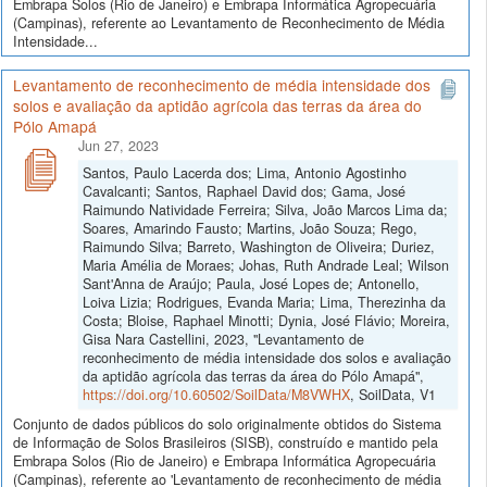
Embrapa Solos (Rio de Janeiro) e Embrapa Informática Agropecuária
(Campinas), referente ao Levantamento de Reconhecimento de Média
Intensidade...
Levantamento de reconhecimento de média intensidade dos
solos e avaliação da aptidão agrícola das terras da área do
Pólo Amapá
Jun 27, 2023
Santos, Paulo Lacerda dos; Lima, Antonio Agostinho
Cavalcanti; Santos, Raphael David dos; Gama, José
Raimundo Natividade Ferreira; Silva, João Marcos Lima da;
Soares, Amarindo Fausto; Martins, João Souza; Rego,
Raimundo Silva; Barreto, Washington de Oliveira; Duriez,
Maria Amélia de Moraes; Johas, Ruth Andrade Leal; Wilson
Sant'Anna de Araújo; Paula, José Lopes de; Antonello,
Loiva Lizia; Rodrigues, Evanda Maria; Lima, Therezinha da
Costa; Bloise, Raphael Minotti; Dynia, José Flávio; Moreira,
Gisa Nara Castellini, 2023, "Levantamento de
reconhecimento de média intensidade dos solos e avaliação
da aptidão agrícola das terras da área do Pólo Amapá",
https://doi.org/10.60502/SoilData/M8VWHX
, SoilData, V1
Conjunto de dados públicos do solo originalmente obtidos do Sistema
de Informação de Solos Brasileiros (SISB), construído e mantido pela
Embrapa Solos (Rio de Janeiro) e Embrapa Informática Agropecuária
(Campinas), referente ao 'Levantamento de reconhecimento de média