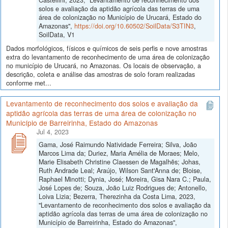
solos e avaliação da aptidão agrícola das terras de uma
área de colonização no Município de Urucará, Estado do
Amazonas",
https://doi.org/10.60502/SoilData/S3TIN3
,
SoilData, V1
Dados morfológicos, físicos e químicos de seis perfis e nove amostras
extra do levantamento de reconhecimento de uma área de colonização
no município de Urucará, no Amazonas. Os locais de observação, a
descrição, coleta e análise das amostras de solo foram realizadas
conforme met...
Levantamento de reconhecimento dos solos e avaliação da
aptidão agrícola das terras de uma área de colonização no
Município de Barreirinha, Estado do Amazonas
Jul 4, 2023
Gama, José Raimundo Natividade Ferreira; Silva, João
Marcos Lima da; Duriez, Maria Amélia de Moraes; Melo,
Marie Elisabeth Christine Claessen de Magalhẽs; Johas,
Ruth Andrade Leal; Araújo, Wilson Sant'Anna de; Bloise,
Raphael Minotti; Dynia, José; Moreira, Gisa Nara C.; Paula,
José Lopes de; Souza, João Luiz Rodrigues de; Antonello,
Loiva Lizia; Bezerra, Therezinha da Costa Lima, 2023,
"Levantamento de reconhecimento dos solos e avaliação da
aptidão agrícola das terras de uma área de colonização no
Município de Barreirinha, Estado do Amazonas",