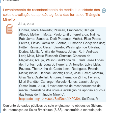
Levantamento de reconhecimento de média intensidade dos
solos e avaliação da aptidão agrícola das terras do Triângulo
Mineiro
Jul 4, 2023
Gomes, Idarê Azevedo; Palmieri, Francesco; Baruqui,
Alfredo Melhem; Motta, Paulo Emílio Ferreira da; Naime,
Eubi Jorne; Santana, Derli Prudente; Mothci, Elias Pedro;
Freitas, Flávio Garcia de; Santos, Humberto Gonçalves dos;
Pötter, Reinaldo Oscar; Barreto, Washington de Oliveira;
Duriez, Marilia Amélia de Moraes; Johas, Ruth Andrade
Leal; Melo, Marie Elisabeth Christine Claessen de
Magalhẽs; Araújo, Wilson Sant'Anna de; Paula, José Lopes
de; Fontes, Luiz Eduardo Ferreira; Antonello, Loiva Lizia;
Bezerra, Therezinha da Costa Lima; Rodrigues, Evanda
Maria; Bloise, Raphael Minotti; Dynia, José Flávio; Moreira,
Gisa Nara Castellini; Antunes, Fernando Zinho; Ferreira,
Mitzi Brandão; Camargo, Marcelo Nunes; Larach, Jorge
Olmos Iturri, 2023, "Levantamento de reconhecimento de
média intensidade dos solos e avaliação da aptidão agrícola
das terras do Triângulo Mineiro",
https://doi.org/10.60502/SoilData/3XPGSA
, SoilData, V1
Conjunto de dados públicos do solo originalmente obtidos do Sistema
de Informação de Solos Brasileiros (SISB), construído e mantido pela