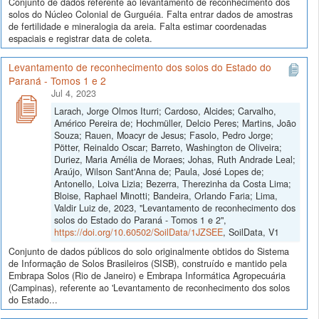
Conjunto de dados referente ao levantamento de reconhecimento dos
solos do Núcleo Colonial de Gurguéia. Falta entrar dados de amostras
de fertilidade e mineralogia da areia. Falta estimar coordenadas
espaciais e registrar data de coleta.
Levantamento de reconhecimento dos solos do Estado do
Paraná - Tomos 1 e 2
Jul 4, 2023
Larach, Jorge Olmos Iturri; Cardoso, Alcides; Carvalho,
Américo Pereira de; Hochmüller, Delcio Peres; Martins, João
Souza; Rauen, Moacyr de Jesus; Fasolo, Pedro Jorge;
Pötter, Reinaldo Oscar; Barreto, Washington de Oliveira;
Duriez, Maria Amélia de Moraes; Johas, Ruth Andrade Leal;
Araújo, Wilson Sant'Anna de; Paula, José Lopes de;
Antonello, Loiva Lizia; Bezerra, Therezinha da Costa Lima;
Bloise, Raphael Minotti; Bandeira, Orlando Faria; Lima,
Valdir Luiz de, 2023, "Levantamento de reconhecimento dos
solos do Estado do Paraná - Tomos 1 e 2",
https://doi.org/10.60502/SoilData/1JZSEE
, SoilData, V1
Conjunto de dados públicos do solo originalmente obtidos do Sistema
de Informação de Solos Brasileiros (SISB), construído e mantido pela
Embrapa Solos (Rio de Janeiro) e Embrapa Informática Agropecuária
(Campinas), referente ao 'Levantamento de reconhecimento dos solos
do Estado...