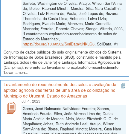
Barreto, Washington de Oliveira; Araújo, Wilson Sant'Anna
de; Bloise, Raphael Minotti; Moreira, Gisa Nara Castellini;
Oliveira, Luiz Bezerra de; Paula, José Lopes de; Bezerra,
Therezinha da Costa Lima; Antonello, Loiva Lizia;
Rodrigues, Evanda Maria; Menezes, Maria Carmelita
Machado; Ferreira, Roberto Chaves; Stange, Alfredo, 2023,
"Levantamento exploratório-reconhecimento de solos do
Estado do Maranhão",
https://doi.org/10.60502/SoilData/3NKLQ6
, SoilData, V1
Conjunto de dados públicos do solo originalmente obtidos do Sistema
de Informação de Solos Brasileiros (SISB), construído e mantido pela
Embrapa Solos (Rio de Janeiro) e Embrapa Informática Agropecuária
(Campinas), referente ao levantamento exploratório-reconhecimento
'Levantamen...
Levantamento de reconhecimento dos solos e avaliação da
aptidão agrícola das terras de uma área de colonização no
Município de Urucará, Estado do Amazonas
Jul 4, 2023
Gama, José Raimundo Natividade Ferreira; Soares,
Amarindo Fausto; Silva, João Marcos Lima da; Duriez,
Maria Amélia de Moraes; Melo, Marie Elizabeth C. C. de
Magalhães; Johas, Ruth Andrade Leal; Araujo, Wilson
Sant'Anna de; Bloise, Raphael Minotti; Moreira, Gisa Nara
Castellini, 2023, "Levantamento de reconhecimento dos