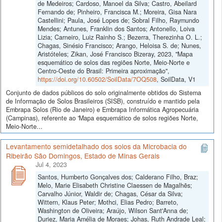
de Medeiros; Cardoso, Manoel da Silva; Castro, Abeilard
Fernando de; Pinheiro, Francisca M.; Moreira, Gisa Nara
Castellini; Paula, José Lopes de; Sobral Filho, Raymundo
Mendes; Antunes, Franklin dos Santos; Antonello, Loiva
Lizia; Carneiro, Luiz Rainho S.; Bezerra, Therezinha O. L.;
Chagas, Sinésio Francisco; Arango, Heloisa S. de; Nunes,
Aristóteles; Zikan, José Francisco Bizeray, 2023, "Mapa
esquemático de solos das regiões Norte, Meio-Norte e
Centro-Oeste do Brasil: Primeira aproximação",
https://doi.org/10.60502/SoilData/7OQ508
, SoilData, V1
Conjunto de dados públicos do solo originalmente obtidos do Sistema
de Informação de Solos Brasileiros (SISB), construído e mantido pela
Embrapa Solos (Rio de Janeiro) e Embrapa Informática Agropecuária
(Campinas), referente ao 'Mapa esquemático de solos regiões Norte,
Meio-Norte...
Levantamento semidetalhado dos solos da Microbacia do
Ribeirão São Domingos, Estado de Minas Gerais
Jul 4, 2023
Santos, Humberto Gonçalves dos; Calderano Filho, Braz;
Melo, Marie Elisabeth Christine Claessen de Magalhẽs;
Carvalho Júnior, Waldir de; Chagas, César da Silva;
Wittern, Klaus Peter; Mothci, Elias Pedro; Barreto,
Washington de Oliveira; Araújo, Wilson Sant'Anna de;
Duriez, Maria Amélia de Moraes; Johas, Ruth Andrade Leal;