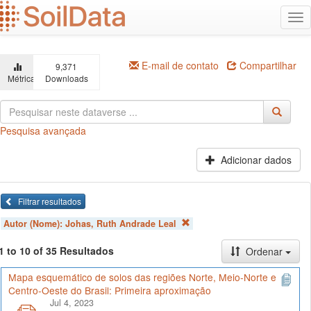
Ir
Alt
para
na
o
conteúdo
principal
E-mail de contato
Compartilhar
9,371
Métricas
Downloads
Pesquisa avançada
Adicionar dados
Filtrar resultados
Autor (Nome):
Johas, Ruth Andrade Leal
1 to 10 of 35 Resultados
Ordenar
Mapa esquemático de solos das regiões Norte, Meio-Norte e
Centro-Oeste do Brasil: Primeira aproximação
Jul 4, 2023