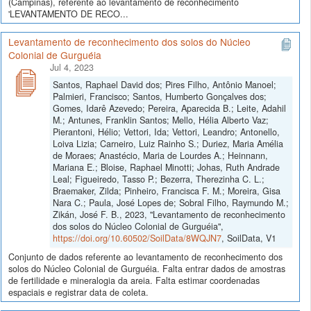
(Campinas), referente ao levantamento de reconhecimento
'LEVANTAMENTO DE RECO...
Levantamento de reconhecimento dos solos do Núcleo
Colonial de Gurguéia
Jul 4, 2023
Santos, Raphael David dos; Pires Filho, Antônio Manoel;
Palmieri, Francisco; Santos, Humberto Gonçalves dos;
Gomes, Idarê Azevedo; Pereira, Aparecida B.; Leite, Adahil
M.; Antunes, Franklin Santos; Mello, Hélia Alberto Vaz;
Pierantoni, Hélio; Vettori, Ida; Vettori, Leandro; Antonello,
Loiva Lizia; Carneiro, Luiz Rainho S.; Duriez, Maria Amélia
de Moraes; Anastécio, Maria de Lourdes A.; Heinnann,
Mariana E.; Bloise, Raphael Minotti; Johas, Ruth Andrade
Leal; Figueiredo, Tasso P.; Bezerra, Therezinha C. L.;
Braemaker, Zilda; Pinheiro, Francisca F. M.; Moreira, Gisa
Nara C.; Paula, José Lopes de; Sobral Filho, Raymundo M.;
Zikán, José F. B., 2023, "Levantamento de reconhecimento
dos solos do Núcleo Colonial de Gurguéia",
https://doi.org/10.60502/SoilData/8WQJN7
, SoilData, V1
Conjunto de dados referente ao levantamento de reconhecimento dos
solos do Núcleo Colonial de Gurguéia. Falta entrar dados de amostras
de fertilidade e mineralogia da areia. Falta estimar coordenadas
espaciais e registrar data de coleta.