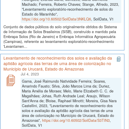
Machado; Ferreira, Roberto Chaves; Stange, Alfredo, 2023,
"Levantamento exploratório-reconhecimento de solos do
Estado do Maranhão",
https://doi.org/10.60502/SoilData/3NKLQ6
, SoilData, V1
Conjunto de dados públicos do solo originalmente obtidos do Sistema
de Informação de Solos Brasileiros (SISB), construído e mantido pela
Embrapa Solos (Rio de Janeiro) e Embrapa Informática Agropecuária
(Campinas), referente ao levantamento exploratório-reconhecimento
'Levantamen...
Levantamento de reconhecimento dos solos e avaliação da
aptidão agrícola das terras de uma área de colonização no
Município de Urucará, Estado do Amazonas
Jul 4, 2023
Gama, José Raimundo Natividade Ferreira; Soares,
Amarindo Fausto; Silva, João Marcos Lima da; Duriez,
Maria Amélia de Moraes; Melo, Marie Elizabeth C. C. de
Magalhães; Johas, Ruth Andrade Leal; Araujo, Wilson
Sant'Anna de; Bloise, Raphael Minotti; Moreira, Gisa Nara
Castellini, 2023, "Levantamento de reconhecimento dos
solos e avaliação da aptidão agrícola das terras de uma
área de colonização no Município de Urucará, Estado do
Amazonas",
https://doi.org/10.60502/SoilData/S3TIN3
,
SoilData, V1