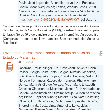
Paula, José Lopes de; Antonello, Loiva Lizia; Fonseca,
Osório Oscar Marques da; Lemos, Aroaldo Lopes, 2023,
"Levantamento semidetalhado dos solos da Microbacia do
Ribeirão São Domingos, Estado de Minas Gerais",
https://doi.org/10.60502/SoilData/ADPFKW
, SoilData, V1
Conjunto de dados públicos do solo originalmente obtidos do Sistema
de Informação de Solos Brasileiros (SISB), construído e mantido pela
Embrapa Solos (Rio de Janeiro) e Embrapa Informática Agropecuária
(Campinas), referente ao 'Levantamento Semidetalhado dos Solos da
Microbacia...
Levantamento exploratório-reconhecimento de solos do
Estado do Maranhão
Jul 4, 2023
Jacomine, Paulo Klinger Tito; Cavalcanti, Anionto Cabral;
Pessoa, Sergio Costa Pinto; Brugos, Nivaldo; Medeiros,
Luiz Alberto Regueira; Lopes, Osvaldo Ferreira; Mélo Filho,
Heraclio Fernandes Raposo de; Formiga, Rheno Amaro;
Duriez, Maria Amélia de Moraes; Melo, Marie Elisabeth
Christine Claessen de Magalhẽs; Johas, Ruth Andrade Leal;
Barreto, Washington de Oliveira; Araújo, Wilson Sant'Anna
de; Bloise, Raphael Minotti; Moreira, Gisa Nara Castellini;
Oliveira, Luiz Bezerra de; Paula, José Lopes de; Bezerra,
Therezinha da Costa Lima; Antonello, Loiva Lizia;
Rodrigues, Evanda Maria; Menezes, Maria Carmelita