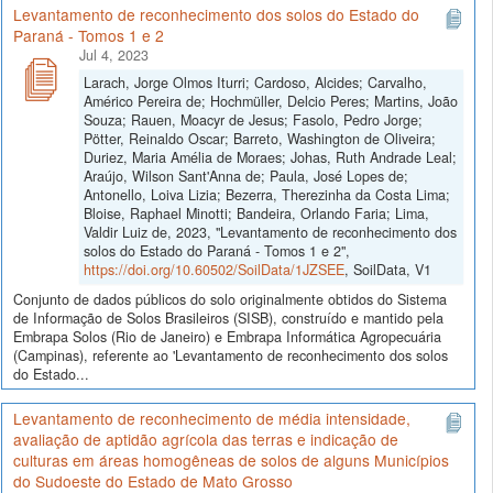
Levantamento de reconhecimento dos solos do Estado do
Paraná - Tomos 1 e 2
Jul 4, 2023
Larach, Jorge Olmos Iturri; Cardoso, Alcides; Carvalho,
Américo Pereira de; Hochmüller, Delcio Peres; Martins, João
Souza; Rauen, Moacyr de Jesus; Fasolo, Pedro Jorge;
Pötter, Reinaldo Oscar; Barreto, Washington de Oliveira;
Duriez, Maria Amélia de Moraes; Johas, Ruth Andrade Leal;
Araújo, Wilson Sant'Anna de; Paula, José Lopes de;
Antonello, Loiva Lizia; Bezerra, Therezinha da Costa Lima;
Bloise, Raphael Minotti; Bandeira, Orlando Faria; Lima,
Valdir Luiz de, 2023, "Levantamento de reconhecimento dos
solos do Estado do Paraná - Tomos 1 e 2",
https://doi.org/10.60502/SoilData/1JZSEE
, SoilData, V1
Conjunto de dados públicos do solo originalmente obtidos do Sistema
de Informação de Solos Brasileiros (SISB), construído e mantido pela
Embrapa Solos (Rio de Janeiro) e Embrapa Informática Agropecuária
(Campinas), referente ao 'Levantamento de reconhecimento dos solos
do Estado...
Levantamento de reconhecimento de média intensidade,
avaliação de aptidão agrícola das terras e indicação de
culturas em áreas homogêneas de solos de alguns Municípios
do Sudoeste do Estado de Mato Grosso