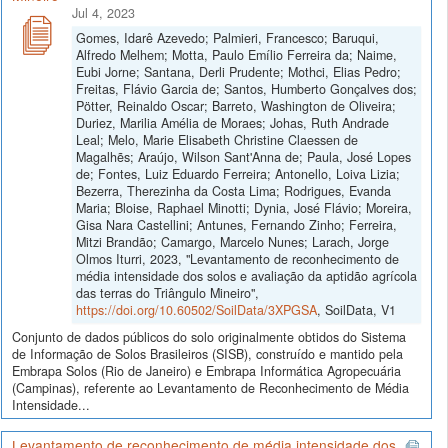
Jul 4, 2023
Gomes, Idarê Azevedo; Palmieri, Francesco; Baruqui,
Alfredo Melhem; Motta, Paulo Emílio Ferreira da; Naime,
Eubi Jorne; Santana, Derli Prudente; Mothci, Elias Pedro;
Freitas, Flávio Garcia de; Santos, Humberto Gonçalves dos;
Pötter, Reinaldo Oscar; Barreto, Washington de Oliveira;
Duriez, Marilia Amélia de Moraes; Johas, Ruth Andrade
Leal; Melo, Marie Elisabeth Christine Claessen de
Magalhẽs; Araújo, Wilson Sant'Anna de; Paula, José Lopes
de; Fontes, Luiz Eduardo Ferreira; Antonello, Loiva Lizia;
Bezerra, Therezinha da Costa Lima; Rodrigues, Evanda
Maria; Bloise, Raphael Minotti; Dynia, José Flávio; Moreira,
Gisa Nara Castellini; Antunes, Fernando Zinho; Ferreira,
Mitzi Brandão; Camargo, Marcelo Nunes; Larach, Jorge
Olmos Iturri, 2023, "Levantamento de reconhecimento de
média intensidade dos solos e avaliação da aptidão agrícola
das terras do Triângulo Mineiro",
https://doi.org/10.60502/SoilData/3XPGSA
, SoilData, V1
Conjunto de dados públicos do solo originalmente obtidos do Sistema
de Informação de Solos Brasileiros (SISB), construído e mantido pela
Embrapa Solos (Rio de Janeiro) e Embrapa Informática Agropecuária
(Campinas), referente ao Levantamento de Reconhecimento de Média
Intensidade...
Levantamento de reconhecimento de média intensidade dos