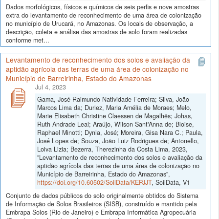
Dados morfológicos, físicos e químicos de seis perfis e nove amostras
extra do levantamento de reconhecimento de uma área de colonização
no município de Urucará, no Amazonas. Os locais de observação, a
descrição, coleta e análise das amostras de solo foram realizadas
conforme met...
Levantamento de reconhecimento dos solos e avaliação da
aptidão agrícola das terras de uma área de colonização no
Município de Barreirinha, Estado do Amazonas
Jul 4, 2023
Gama, José Raimundo Natividade Ferreira; Silva, João
Marcos Lima da; Duriez, Maria Amélia de Moraes; Melo,
Marie Elisabeth Christine Claessen de Magalhẽs; Johas,
Ruth Andrade Leal; Araújo, Wilson Sant'Anna de; Bloise,
Raphael Minotti; Dynia, José; Moreira, Gisa Nara C.; Paula,
José Lopes de; Souza, João Luiz Rodrigues de; Antonello,
Loiva Lizia; Bezerra, Therezinha da Costa Lima, 2023,
"Levantamento de reconhecimento dos solos e avaliação da
aptidão agrícola das terras de uma área de colonização no
Município de Barreirinha, Estado do Amazonas",
https://doi.org/10.60502/SoilData/KEPJJT
, SoilData, V1
Conjunto de dados públicos do solo originalmente obtidos do Sistema
de Informação de Solos Brasileiros (SISB), construído e mantido pela
Embrapa Solos (Rio de Janeiro) e Embrapa Informática Agropecuária