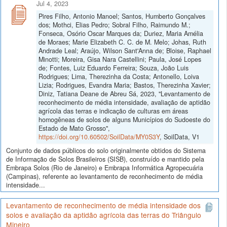
Jul 4, 2023
Pires Filho, Antonio Manoel; Santos, Humberto Gonçalves
dos; Mothci, Elias Pedro; Sobral Filho, Raimundo M.;
Fonseca, Osório Oscar Marques da; Duriez, Maria Amélia
de Moraes; Marie Elizabeth C. C. de M. Melo; Johas, Ruth
Andrade Leal; Araújo, Wilson Sant'Anna de; Bloise, Raphael
Minotti; Moreira, Gisa Nara Castellini; Paula, José Lopes
de; Fontes, Luiz Eduardo Ferreira; Souza, João Luis
Rodrigues; Lima, Therezinha da Costa; Antonello, Loiva
Lizia; Rodrigues, Evandra Maria; Bastos, Therezinha Xavier;
Diniz, Tatiana Deane de Abreu Sá, 2023, "Levantamento de
reconhecimento de média intensidade, avaliação de aptidão
agrícola das terras e indicação de culturas em áreas
homogêneas de solos de alguns Municípios do Sudoeste do
Estado de Mato Grosso",
https://doi.org/10.60502/SoilData/MY0S3Y
, SoilData, V1
Conjunto de dados públicos do solo originalmente obtidos do Sistema
de Informação de Solos Brasileiros (SISB), construído e mantido pela
Embrapa Solos (Rio de Janeiro) e Embrapa Informática Agropecuária
(Campinas), referente ao levantamento de reconhecimento de média
intensidade...
Levantamento de reconhecimento de média intensidade dos
solos e avaliação da aptidão agrícola das terras do Triângulo
Mineiro