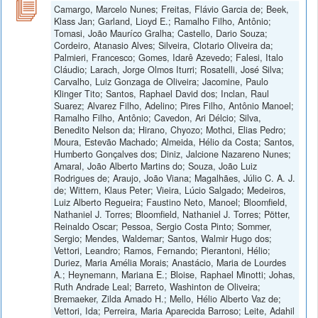
Camargo, Marcelo Nunes; Freitas, Flávio Garcia de; Beek,
Klass Jan; Garland, Lioyd E.; Ramalho Filho, Antônio;
Tomasi, João Mauríco Gralha; Castello, Dario Souza;
Cordeiro, Atanasio Alves; Silveira, Clotario Oliveira da;
Palmieri, Francesco; Gomes, Idarê Azevedo; Falesi, Italo
Cláudio; Larach, Jorge Olmos Iturri; Rosatelli, José Silva;
Carvalho, Luiz Gonzaga de Oliveira; Jacomine, Paulo
Klinger Tito; Santos, Raphael David dos; Inclan, Raul
Suarez; Alvarez Filho, Adelino; Pires Filho, Antônio Manoel;
Ramalho Filho, Antônio; Cavedon, Ari Délcio; Silva,
Benedito Nelson da; Hirano, Chyozo; Mothci, Elias Pedro;
Moura, Estevão Machado; Almeida, Hélio da Costa; Santos,
Humberto Gonçalves dos; Diniz, Jalcione Nazareno Nunes;
Amaral, João Alberto Martins do; Souza, João Luiz
Rodrigues de; Araujo, João Viana; Magalhães, Júlio C. A. J.
de; Wittern, Klaus Peter; Vieira, Lúcio Salgado; Medeiros,
Luiz Alberto Regueira; Faustino Neto, Manoel; Bloomfield,
Nathaniel J. Torres; Bloomfield, Nathaniel J. Torres; Pötter,
Reinaldo Oscar; Pessoa, Sergio Costa Pinto; Sommer,
Sergio; Mendes, Waldemar; Santos, Walmir Hugo dos;
Vettori, Leandro; Ramos, Fernando; Pierantoni, Hélio;
Duriez, Maria Amélia Morais; Anastácio, Maria de Lourdes
A.; Heynemann, Mariana E.; Bloise, Raphael Minotti; Johas,
Ruth Andrade Leal; Barreto, Washinton de Oliveira;
Bremaeker, Zilda Amado H.; Mello, Hélio Alberto Vaz de;
Vettori, Ida; Perreira, Maria Aparecida Barroso; Leite, Adahil