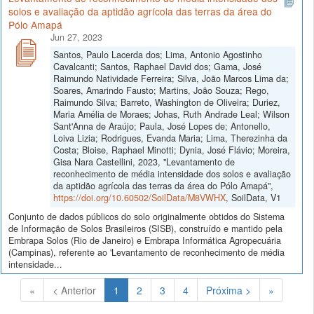
solos e avaliação da aptidão agrícola das terras da área do
Pólo Amapá
Jun 27, 2023
Santos, Paulo Lacerda dos; Lima, Antonio Agostinho
Cavalcanti; Santos, Raphael David dos; Gama, José
Raimundo Natividade Ferreira; Silva, João Marcos Lima da;
Soares, Amarindo Fausto; Martins, João Souza; Rego,
Raimundo Silva; Barreto, Washington de Oliveira; Duriez,
Maria Amélia de Moraes; Johas, Ruth Andrade Leal; Wilson
Sant'Anna de Araújo; Paula, José Lopes de; Antonello,
Loiva Lizia; Rodrigues, Evanda Maria; Lima, Therezinha da
Costa; Bloise, Raphael Minotti; Dynia, José Flávio; Moreira,
Gisa Nara Castellini, 2023, "Levantamento de
reconhecimento de média intensidade dos solos e avaliação
da aptidão agrícola das terras da área do Pólo Amapá",
https://doi.org/10.60502/SoilData/M8VWHX
, SoilData, V1
Conjunto de dados públicos do solo originalmente obtidos do Sistema
de Informação de Solos Brasileiros (SISB), construído e mantido pela
Embrapa Solos (Rio de Janeiro) e Embrapa Informática Agropecuária
(Campinas), referente ao 'Levantamento de reconhecimento de média
intensidade...
(Atual)
«
< Anterior
1
2
3
4
Próxima >
»