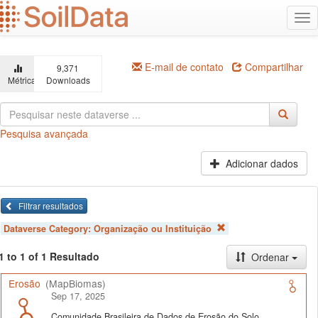
Ir
Alt
para
na
o
conteúdo
principal
E-mail de contato
Compartilhar
9,371
Métricas
Downloads
Pesquisa avançada
Adicionar dados
Filtrar resultados
Dataverse Category:
Organização ou Instituição
1 to 1 of 1 Resultado
Ordenar
Erosão
(MapBiomas)
Sep 17, 2025
Comunidade Brasileira de Dados de Erosão do Solo