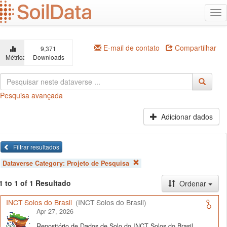
Ir
Alt
para
na
o
conteúdo
principal
E-mail de contato
Compartilhar
9,371
Métricas
Downloads
Pesquisa avançada
Adicionar dados
Filtrar resultados
Dataverse Category:
Projeto de Pesquisa
1 to 1 of 1 Resultado
Ordenar
INCT Solos do Brasil
(INCT Solos do Brasil)
Apr 27, 2026
Repositório de Dados de Solo do INCT Solos do Brasil