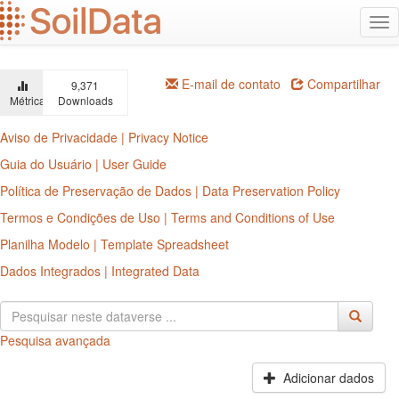
Ir
Alt
para
na
o
conteúdo
principal
E-mail de contato
Compartilhar
9,371
Métricas
Downloads
Aviso de Privacidade | Privacy Notice
Guia do Usuário | User Guide
Política de Preservação de Dados | Data Preservation Policy
Termos e Condições de Uso | Terms and Conditions of Use
Planilha Modelo | Template Spreadsheet
Dados Integrados | Integrated Data
Pesquisa avançada
Adicionar dados