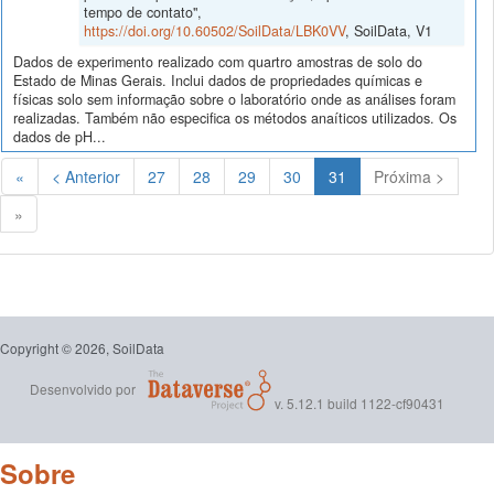
tempo de contato",
https://doi.org/10.60502/SoilData/LBK0VV
, SoilData, V1
Dados de experimento realizado com quartro amostras de solo do
Estado de Minas Gerais. Inclui dados de propriedades químicas e
físicas solo sem informação sobre o laboratório onde as análises foram
realizadas. Também não especifica os métodos anaíticos utilizados. Os
dados de pH...
(Atual)
«
< Anterior
27
28
29
30
31
Próxima >
»
Copyright © 2026, SoilData
Desenvolvido por
v. 5.12.1 build 1122-cf90431
Sobre