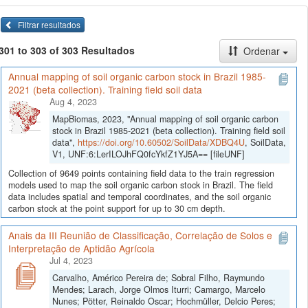
Filtrar resultados
301 to 303 of 303 Resultados
Ordenar
Annual mapping of soil organic carbon stock in Brazil 1985-
2021 (beta collection). Training field soil data
Aug 4, 2023
MapBiomas, 2023, "Annual mapping of soil organic carbon
stock in Brazil 1985-2021 (beta collection). Training field soil
data",
https://doi.org/10.60502/SoilData/XDBQ4U
, SoilData,
V1, UNF:6:LerILOJhFQ0fcYkfZ1YJ5A== [fileUNF]
Collection of 9649 points containing field data to the train regression
models used to map the soil organic carbon stock in Brazil. The field
data includes spatial and temporal coordinates, and the soil organic
carbon stock at the point support for up to 30 cm depth.
Anais da III Reunião de Classificação, Correlação de Solos e
Interpretação de Aptidão Agrícola
Jul 4, 2023
Carvalho, Américo Pereira de; Sobral Filho, Raymundo
Mendes; Larach, Jorge Olmos Iturri; Camargo, Marcelo
Nunes; Pötter, Reinaldo Oscar; Hochmüller, Delcio Peres;