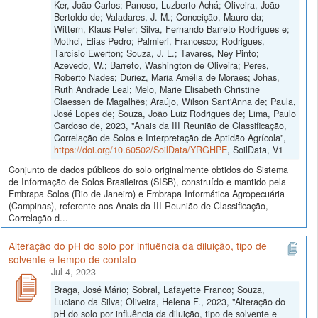
Ker, João Carlos; Panoso, Luzberto Achá; Oliveira, João
Bertoldo de; Valadares, J. M.; Conceição, Mauro da;
Wittern, Klaus Peter; Silva, Fernando Barreto Rodrigues e;
Mothci, Elias Pedro; Palmieri, Francesco; Rodrigues,
Tarcísio Ewerton; Souza, J. L.; Tavares, Ney Pinto;
Azevedo, W.; Barreto, Washington de Oliveira; Peres,
Roberto Nades; Duriez, Maria Amélia de Moraes; Johas,
Ruth Andrade Leal; Melo, Marie Elisabeth Christine
Claessen de Magalhẽs; Araújo, Wilson Sant'Anna de; Paula,
José Lopes de; Souza, João Luiz Rodrigues de; Lima, Paulo
Cardoso de, 2023, "Anais da III Reunião de Classificação,
Correlação de Solos e Interpretação de Aptidão Agrícola",
https://doi.org/10.60502/SoilData/YRGHPE
, SoilData, V1
Conjunto de dados públicos do solo originalmente obtidos do Sistema
de Informação de Solos Brasileiros (SISB), construído e mantido pela
Embrapa Solos (Rio de Janeiro) e Embrapa Informática Agropecuária
(Campinas), referente aos Anais da III Reunião de Classificação,
Correlação d...
Alteração do pH do solo por influência da diluição, tipo de
solvente e tempo de contato
Jul 4, 2023
Braga, José Mário; Sobral, Lafayette Franco; Souza,
Luciano da Silva; Oliveira, Helena F., 2023, "Alteração do
pH do solo por influência da diluição, tipo de solvente e