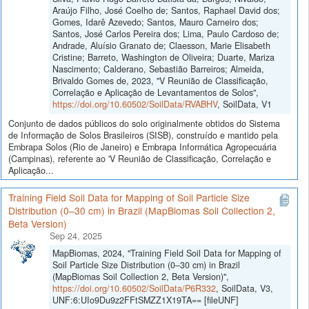
Araújo Filho, José Coelho de; Santos, Raphael David dos;
Gomes, Idarê Azevedo; Santos, Mauro Carneiro dos;
Santos, José Carlos Pereira dos; Lima, Paulo Cardoso de;
Andrade, Aluísio Granato de; Claesson, Marie Elisabeth
Cristine; Barreto, Washington de Oliveira; Duarte, Mariza
Nascimento; Calderano, Sebastião Barreiros; Almeida,
Brivaldo Gomes de, 2023, "V Reunião de Classificação,
Correlação e Aplicação de Levantamentos de Solos",
https://doi.org/10.60502/SoilData/RVABHV
, SoilData, V1
Conjunto de dados públicos do solo originalmente obtidos do Sistema
de Informação de Solos Brasileiros (SISB), construído e mantido pela
Embrapa Solos (Rio de Janeiro) e Embrapa Informática Agropecuária
(Campinas), referente ao 'V Reunião de Classificação, Correlação e
Aplicação...
Training Field Soil Data for Mapping of Soil Particle Size
Distribution (0–30 cm) in Brazil (MapBiomas Soil Collection 2,
Beta Version)
Sep 24, 2025
MapBiomas, 2024, "Training Field Soil Data for Mapping of
Soil Particle Size Distribution (0–30 cm) in Brazil
(MapBiomas Soil Collection 2, Beta Version)",
https://doi.org/10.60502/SoilData/P6R332
, SoilData, V3,
UNF:6:UIo9Du9z2FFtSMZZ1X19TA== [fileUNF]