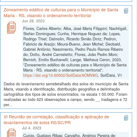
Zoneamento edáfico de culturas para o Município de Santa
Maria - RS, visando o ordenamento territorial
Jun 28, 2023
Flores, Carlos Alberto; Alba, José Maria Filippini; Nachtigall,
Stefan Domingues; Cunha, Henrique Noguez da; Lopes,
Rodrigo Thiel; Dalmolin, Ricardo Simão Diniz; Pedron,
Fabricio de Araújo; Moura-Bueno, Jean Michel; Deobald,
Gabriel Antônio; Nascimento, Pedro Paulo Ramos Ribeiro
do; Dotto, André Carnieletto; Flores, João Pedro Moro;
Bernich, Emilio Buchanelli; Lange, Matheus Ceron, 2023,
"Zoneamento edáfico de culturas para o Município de Santa
Maria - RS, visando o ordenamento territorial",
https://doi.org/10.60502/SoilData/6OMV8G
, SoilData, V1
Dados do levantamento semidetalhado dos solos do município de Santa
Maria, visando a identificação, distribuição geográfica e delimitação
cartográfica dos tipos de solos encontrados, na escala 1:50.000. Foram
realizadas ao todo 623 observações a campo, sendo __ tradagens e 72
per...
VI Reunião de correlação, classificação e aplicação de
levantamentos de solos RS/SC/PR
Jul 4, 2023
Curcio, Gustavo Ribas; Carvalho, Américo Pereira de;