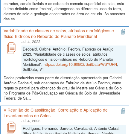
estradas, canais fluviais e amostras da camada superficial do solo, esta
última definida como “malha”, abrangendo os diferentes usos da terra,
classes de solo e geologia encontrados na área de estudo. As amostras
das es...
Variabilidade de classes de solos, atributos morfológicos e
físico-hídricos no Rebordo do Planalto Meridional
Jul 4, 2023
Deobald, Gabriel Antônio; Pedron, Fabrício de Araújo,
2023, "Variabilidade de classes de solos, atributos
morfológicos e físico-hídricos no Rebordo do Planalto
Meridional",
https://doi.org/10.60502/SoilData/WBYUPN
,
SoilData, V1
Dados produzidos como parte da dissertação apresentada por Gabriel
Antônio Deobald, sob orientação de Fabrício de Araújo Pedron, como
requisito parcial para obtenção do grau de Mestre em Ciência do Solo
no Programa de Pós-Graduação em Ciência do Solo da Universidade
Federal de Sa...
V Reunião de Classificação, Correlação e Aplicação de
Levantamentos de Solos
Jul 4, 2023
Rodrigues, Fernando Barreto; Cavalcanti, Antonio Cabral;
Silva, Flávio Hugo Barreto Batista da; Burgos, Nivaldo;