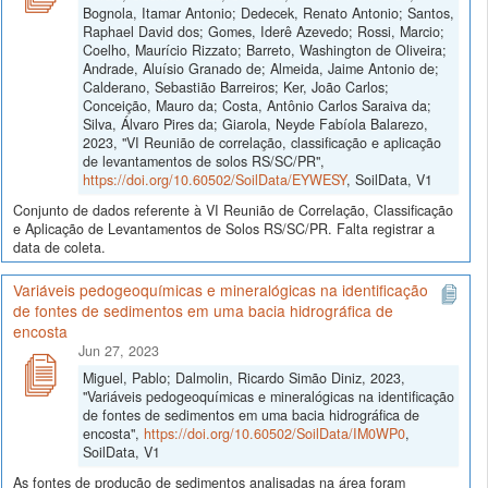
Bognola, Itamar Antonio; Dedecek, Renato Antonio; Santos,
Raphael David dos; Gomes, Iderê Azevedo; Rossi, Marcio;
Coelho, Maurício Rizzato; Barreto, Washington de Oliveira;
Andrade, Aluísio Granado de; Almeida, Jaime Antonio de;
Calderano, Sebastião Barreiros; Ker, João Carlos;
Conceição, Mauro da; Costa, Antônio Carlos Saraiva da;
Silva, Álvaro Pires da; Giarola, Neyde Fabíola Balarezo,
2023, "VI Reunião de correlação, classificação e aplicação
de levantamentos de solos RS/SC/PR",
https://doi.org/10.60502/SoilData/EYWESY
, SoilData, V1
Conjunto de dados referente à VI Reunião de Correlação, Classificação
e Aplicação de Levantamentos de Solos RS/SC/PR. Falta registrar a
data de coleta.
Variáveis pedogeoquímicas e mineralógicas na identificação
de fontes de sedimentos em uma bacia hidrográfica de
encosta
Jun 27, 2023
Miguel, Pablo; Dalmolin, Ricardo Simão Diniz, 2023,
"Variáveis pedogeoquímicas e mineralógicas na identificação
de fontes de sedimentos em uma bacia hidrográfica de
encosta",
https://doi.org/10.60502/SoilData/IM0WP0
,
SoilData, V1
As fontes de produção de sedimentos analisadas na área foram