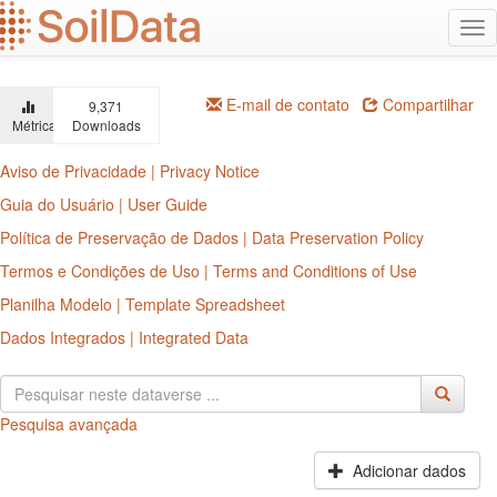
Ir
Alt
para
na
o
conteúdo
principal
E-mail de contato
Compartilhar
9,371
Métricas
Downloads
Aviso de Privacidade | Privacy Notice
Guia do Usuário | User Guide
Política de Preservação de Dados | Data Preservation Policy
Termos e Condições de Uso | Terms and Conditions of Use
Planilha Modelo | Template Spreadsheet
Dados Integrados | Integrated Data
Pesquisa avançada
Adicionar dados