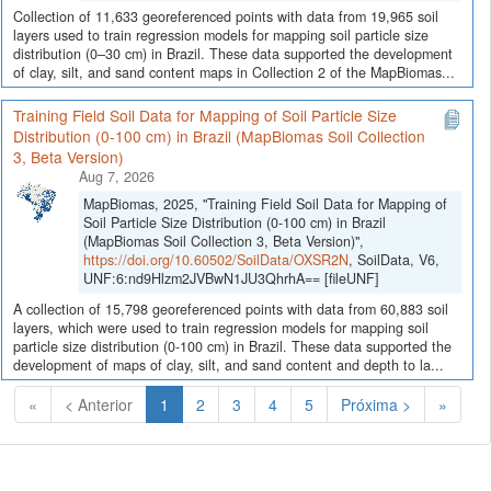
Collection of 11,633 georeferenced points with data from 19,965 soil
layers used to train regression models for mapping soil particle size
distribution (0–30 cm) in Brazil. These data supported the development
of clay, silt, and sand content maps in Collection 2 of the MapBiomas...
Training Field Soil Data for Mapping of Soil Particle Size
Distribution (0-100 cm) in Brazil (MapBiomas Soil Collection
3, Beta Version)
Aug 7, 2026
MapBiomas, 2025, "Training Field Soil Data for Mapping of
Soil Particle Size Distribution (0-100 cm) in Brazil
(MapBiomas Soil Collection 3, Beta Version)",
https://doi.org/10.60502/SoilData/OXSR2N
, SoilData, V6,
UNF:6:nd9Hlzm2JVBwN1JU3QhrhA== [fileUNF]
A collection of 15,798 georeferenced points with data from 60,883 soil
layers, which were used to train regression models for mapping soil
particle size distribution (0-100 cm) in Brazil. These data supported the
development of maps of clay, silt, and sand content and depth to la...
(Atual)
«
< Anterior
1
2
3
4
5
Próxima >
»