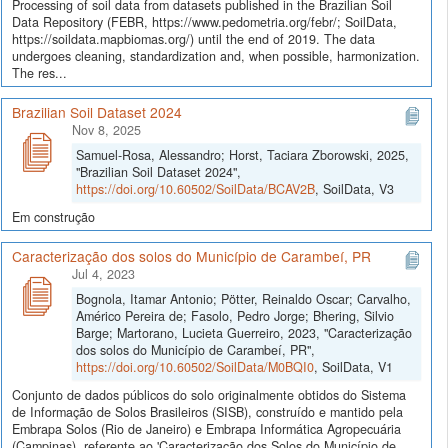
Processing of soil data from datasets published in the Brazilian Soil
Data Repository (FEBR, https://www.pedometria.org/febr/; SoilData,
https://soildata.mapbiomas.org/) until the end of 2019. The data
undergoes cleaning, standardization and, when possible, harmonization.
The res...
Brazilian Soil Dataset 2024
Nov 8, 2025
Samuel-Rosa, Alessandro; Horst, Taciara Zborowski, 2025,
"Brazilian Soil Dataset 2024",
https://doi.org/10.60502/SoilData/BCAV2B
, SoilData, V3
Em construção
Caracterização dos solos do Município de Carambeí, PR
Jul 4, 2023
Bognola, Itamar Antonio; Pötter, Reinaldo Oscar; Carvalho,
Américo Pereira de; Fasolo, Pedro Jorge; Bhering, Silvio
Barge; Martorano, Lucieta Guerreiro, 2023, "Caracterização
dos solos do Município de Carambeí, PR",
https://doi.org/10.60502/SoilData/M0BQI0
, SoilData, V1
Conjunto de dados públicos do solo originalmente obtidos do Sistema
de Informação de Solos Brasileiros (SISB), construído e mantido pela
Embrapa Solos (Rio de Janeiro) e Embrapa Informática Agropecuária
(Campinas), referente ao 'Caracterização dos Solos do Município de