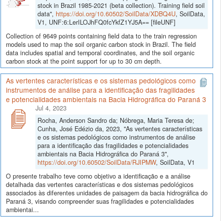
stock in Brazil 1985-2021 (beta collection). Training field soil
data",
https://doi.org/10.60502/SoilData/XDBQ4U
, SoilData,
V1, UNF:6:LerILOJhFQ0fcYkfZ1YJ5A== [fileUNF]
Collection of 9649 points containing field data to the train regression
models used to map the soil organic carbon stock in Brazil. The field
data includes spatial and temporal coordinates, and the soil organic
carbon stock at the point support for up to 30 cm depth.
As vertentes características e os sistemas pedológicos como
instrumentos de análise para a identificação das fragilidades
e potencialidades ambientais na Bacia Hidrográfica do Paraná 3
Jul 4, 2023
Rocha, Anderson Sandro da; Nóbrega, Maria Teresa de;
Cunha, José Edézio da, 2023, "As vertentes características
e os sistemas pedológicos como instrumentos de análise
para a identificação das fragilidades e potencialidades
ambientais na Bacia Hidrográfica do Paraná 3",
https://doi.org/10.60502/SoilData/RJIPMW
, SoilData, V1
O presente trabalho teve como objetivo a identificação e a análise
detalhada das vertentes características e dos sistemas pedológicos
associados às diferentes unidades de paisagem da bacia hidrográfica do
Paraná 3, visando compreender suas fragilidades e potencialidades
ambientai...