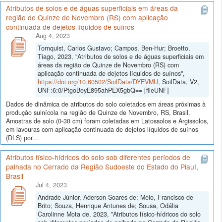
Atributos de solos e de águas superficiais em áreas da
região de Quinze de Novembro (RS) com aplicação
continuada de dejetos líquidos de suínos
Aug 4, 2023
Tornquist, Carlos Gustavo; Campos, Ben-Hur; Broetto,
Tiago, 2023, "Atributos de solos e de águas superficiais em
áreas da região de Quinze de Novembro (RS) com
aplicação continuada de dejetos líquidos de suínos",
https://doi.org/10.60502/SoilData/DYEVMU
, SoilData, V2,
UNF:6:0/PtgoBeyE895ahPEX5gbQ== [fileUNF]
Dados de dinâmica de atributos do solo coletados em áreas próximas à
produção suinícola na região de Quinze de Novembro, RS, Brasil.
Amostras de solo (0-30 cm) foram coletadas em Latossolos e Argissolos,
em lavouras com aplicação continuada de dejetos líquidos de suínos
(DLS) por...
Atributos físico-hídricos do solo sob diferentes períodos de
palhada no Cerrado da Região Sudoeste do Estado do Piauí,
Brasil
Jul 4, 2023
Andrade Júnior, Aderson Soares de; Melo, Francisco de
Brito; Souza, Henrique Antunes de; Sousa, Odália
Carolinne Mota de, 2023, "Atributos físico-hídricos do solo