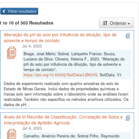
Filtrar resultados
1 to 10 of 303 Resultados
Ordenar
Alteração do pH do solo por influência da diluição, tipo de
solvente e tempo de contato
Jul 4, 2023
Braga, José Mário; Sobral, Lafayette Franco; Souza,
Luciano da Silva; Oliveira, Helena F., 2023, "Alteração do
pH do solo por influência da diluição, tipo de solvente e
tempo de contato",
https://doi.org/10.60502/SoilData/LBK0VV
, SoilData, V1
Dados de experimento realizado com quartro amostras de solo do
Estado de Minas Gerais. Inclui dados de propriedades químicas e
físicas solo sem informação sobre o laboratório onde as análises foram
realizadas. Também não especifica os métodos anaíticos utilizados. Os
dados de pH...
Anais da III Reunião de Classificação, Correlação de Solos e
Interpretação de Aptidão Agrícola
Jul 4, 2023
Carvalho, Américo Pereira de; Sobral Filho, Raymundo