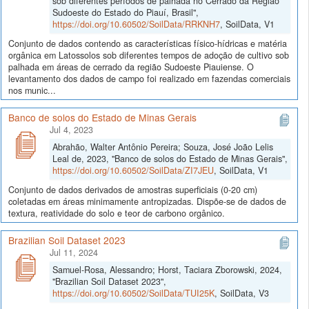
sob diferentes períodos de palhada no Cerrado da Região
Sudoeste do Estado do Piauí, Brasil",
https://doi.org/10.60502/SoilData/RRKNH7
, SoilData, V1
Conjunto de dados contendo as características físico-hídricas e matéria
orgânica em Latossolos sob diferentes tempos de adoção de cultivo sob
palhada em áreas de cerrado da região Sudoeste Piauiense. O
levantamento dos dados de campo foi realizado em fazendas comerciais
nos munic...
Banco de solos do Estado de Minas Gerais
Jul 4, 2023
Abrahão, Walter Antônio Pereira; Souza, José João Lelis
Leal de, 2023, "Banco de solos do Estado de Minas Gerais",
https://doi.org/10.60502/SoilData/ZI7JEU
, SoilData, V1
Conjunto de dados derivados de amostras superficiais (0-20 cm)
coletadas em áreas minimamente antropizadas. Dispõe-se de dados de
textura, reatividade do solo e teor de carbono orgânico.
Brazilian Soil Dataset 2023
Jul 11, 2024
Samuel-Rosa, Alessandro; Horst, Taciara Zborowski, 2024,
"Brazilian Soil Dataset 2023",
https://doi.org/10.60502/SoilData/TUI25K
, SoilData, V3