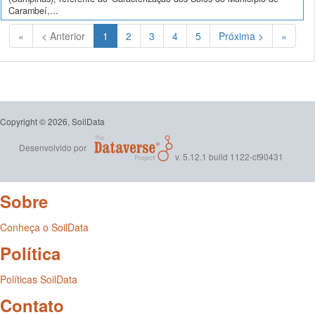
Carambeí,...
(Atual)
«
< Anterior
1
2
3
4
5
Próxima >
»
Copyright © 2026, SoilData
Desenvolvido por
v. 5.12.1 build 1122-cf90431
Sobre
Conheça o SoilData
Política
Políticas SoilData
Contato