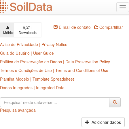
Ir
Alt
para
na
o
conteúdo
principal
E-mail de contato
Compartilhar
9,371
Métricas
Downloads
Aviso de Privacidade | Privacy Notice
Guia do Usuário | User Guide
Política de Preservação de Dados | Data Preservation Policy
Termos e Condições de Uso | Terms and Conditions of Use
Planilha Modelo | Template Spreadsheet
Dados Integrados | Integrated Data
Pesquisa avançada
Adicionar dados