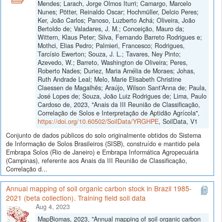
Mendes; Larach, Jorge Olmos Iturri; Camargo, Marcelo
Nunes; Pötter, Reinaldo Oscar; Hochmüller, Delcio Peres;
Ker, João Carlos; Panoso, Luzberto Achá; Oliveira, João
Bertoldo de; Valadares, J. M.; Conceição, Mauro da;
Wittern, Klaus Peter; Silva, Fernando Barreto Rodrigues e;
Mothci, Elias Pedro; Palmieri, Francesco; Rodrigues,
Tarcísio Ewerton; Souza, J. L.; Tavares, Ney Pinto;
Azevedo, W.; Barreto, Washington de Oliveira; Peres,
Roberto Nades; Duriez, Maria Amélia de Moraes; Johas,
Ruth Andrade Leal; Melo, Marie Elisabeth Christine
Claessen de Magalhẽs; Araújo, Wilson Sant'Anna de; Paula,
José Lopes de; Souza, João Luiz Rodrigues de; Lima, Paulo
Cardoso de, 2023, "Anais da III Reunião de Classificação,
Correlação de Solos e Interpretação de Aptidão Agrícola",
https://doi.org/10.60502/SoilData/YRGHPE
, SoilData, V1
Conjunto de dados públicos do solo originalmente obtidos do Sistema
de Informação de Solos Brasileiros (SISB), construído e mantido pela
Embrapa Solos (Rio de Janeiro) e Embrapa Informática Agropecuária
(Campinas), referente aos Anais da III Reunião de Classificação,
Correlação d...
Annual mapping of soil organic carbon stock in Brazil 1985-
2021 (beta collection). Training field soil data
Aug 4, 2023
MapBiomas, 2023, "Annual mapping of soil organic carbon