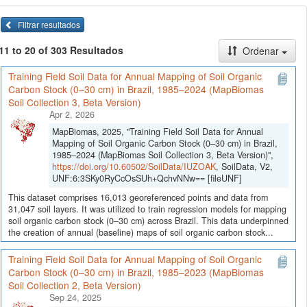
Filtrar resultados
11 to 20 of 303 Resultados
Ordenar
Training Field Soil Data for Annual Mapping of Soil Organic
Carbon Stock (0–30 cm) in Brazil, 1985–2024 (MapBiomas
Soil Collection 3, Beta Version)
Apr 2, 2026
MapBiomas, 2025, "Training Field Soil Data for Annual
Mapping of Soil Organic Carbon Stock (0–30 cm) in Brazil,
1985–2024 (MapBiomas Soil Collection 3, Beta Version)",
https://doi.org/10.60502/SoilData/IUZOAK
, SoilData, V2,
UNF:6:3SKy0RyCcOsSUh+QchvNNw== [fileUNF]
This dataset comprises 16,013 georeferenced points and data from
31,047 soil layers. It was utilized to train regression models for mapping
soil organic carbon stock (0–30 cm) across Brazil. This data underpinned
the creation of annual (baseline) maps of soil organic carbon stock...
Training Field Soil Data for Annual Mapping of Soil Organic
Carbon Stock (0–30 cm) in Brazil, 1985–2023 (MapBiomas
Soil Collection 2, Beta Version)
Sep 24, 2025