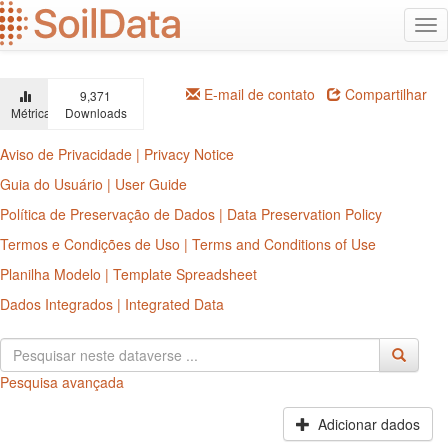
Ir
Alt
para
na
o
conteúdo
principal
E-mail de contato
Compartilhar
9,371
Métricas
Downloads
Aviso de Privacidade | Privacy Notice
Guia do Usuário | User Guide
Política de Preservação de Dados | Data Preservation Policy
Termos e Condições de Uso | Terms and Conditions of Use
Planilha Modelo | Template Spreadsheet
Dados Integrados | Integrated Data
Pesquisa avançada
Adicionar dados