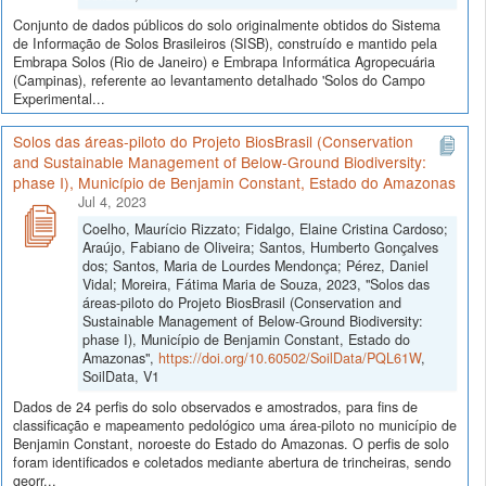
Conjunto de dados públicos do solo originalmente obtidos do Sistema
de Informação de Solos Brasileiros (SISB), construído e mantido pela
Embrapa Solos (Rio de Janeiro) e Embrapa Informática Agropecuária
(Campinas), referente ao levantamento detalhado 'Solos do Campo
Experimental...
Solos das áreas-piloto do Projeto BiosBrasil (Conservation
and Sustainable Management of Below-Ground Biodiversity:
phase I), Município de Benjamin Constant, Estado do Amazonas
Jul 4, 2023
Coelho, Maurício Rizzato; Fidalgo, Elaine Cristina Cardoso;
Araújo, Fabiano de Oliveira; Santos, Humberto Gonçalves
dos; Santos, Maria de Lourdes Mendonça; Pérez, Daniel
Vidal; Moreira, Fátima Maria de Souza, 2023, "Solos das
áreas-piloto do Projeto BiosBrasil (Conservation and
Sustainable Management of Below-Ground Biodiversity:
phase I), Município de Benjamin Constant, Estado do
Amazonas",
https://doi.org/10.60502/SoilData/PQL61W
,
SoilData, V1
Dados de 24 perfis do solo observados e amostrados, para fins de
classificação e mapeamento pedológico uma área-piloto no município de
Benjamin Constant, noroeste do Estado do Amazonas. O perfis de solo
foram identificados e coletados mediante abertura de trincheiras, sendo
georr...