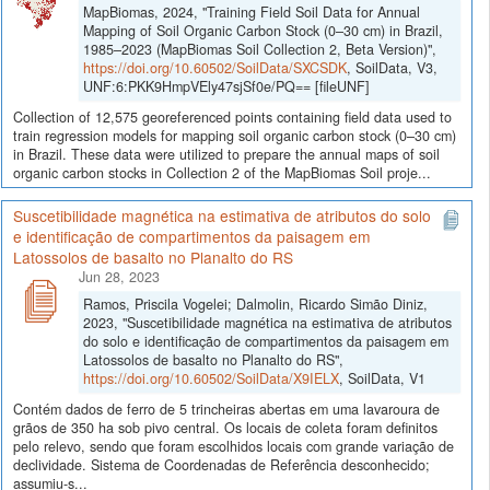
MapBiomas, 2024, "Training Field Soil Data for Annual
Mapping of Soil Organic Carbon Stock (0–30 cm) in Brazil,
1985–2023 (MapBiomas Soil Collection 2, Beta Version)",
https://doi.org/10.60502/SoilData/SXCSDK
, SoilData, V3,
UNF:6:PKK9HmpVEly47sjSf0e/PQ== [fileUNF]
Collection of 12,575 georeferenced points containing field data used to
train regression models for mapping soil organic carbon stock (0–30 cm)
in Brazil. These data were utilized to prepare the annual maps of soil
organic carbon stocks in Collection 2 of the MapBiomas Soil proje...
Suscetibilidade magnética na estimativa de atributos do solo
e identificação de compartimentos da paisagem em
Latossolos de basalto no Planalto do RS
Jun 28, 2023
Ramos, Priscila Vogelei; Dalmolin, Ricardo Simão Diniz,
2023, "Suscetibilidade magnética na estimativa de atributos
do solo e identificação de compartimentos da paisagem em
Latossolos de basalto no Planalto do RS",
https://doi.org/10.60502/SoilData/X9IELX
, SoilData, V1
Contém dados de ferro de 5 trincheiras abertas em uma lavaroura de
grãos de 350 ha sob pivo central. Os locais de coleta foram definitos
pelo relevo, sendo que foram escolhidos locais com grande variação de
declividade. Sistema de Coordenadas de Referência desconhecido;
assumiu-s...