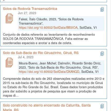
Solos da Rodovia Transamazônica
Jun 27, 2023
Falesi, Ítalo Cláudio, 2023, "Solos da Rodovia
Transamazônica",
https://doi.org/10.60502/SoilData/BB3IOA
, SoilData, V1
Conjunto de dados referente ao levantamento de reconhecimento
SOLOS DA RODOVIA TRANSAMAZÔNICA. Falta estimar as
coordenadas espaciais e anotar a data de coleta.
Solo da Sub-Bacia do Rio Giruazinho, Giruá, RS
Jul 4, 2023
Moura-Bueno, Jean Michel; Dalmolin, Ricardo Simão Diniz,
2023, "Solo da Sub-Bacia do Rio Giruazinho, Giruá, RS",
https://doi.org/10.60502/SoilData/DXANQD
, SoilData, V1
Compreende dados do solo de 263 observações realizadas entre 2013 e
2015 na sub-bacia do Rio Giruazinho, localizada no município de Giruá
no Estado do Rio Grande do Sul, Brasil. Esses dados foram produzidos
para dar subsídio a projetos de pesquisa que visam a produção de
mapas di...
Solo construído no aterro encerrado da Caturrita, Santa
Maria, RS