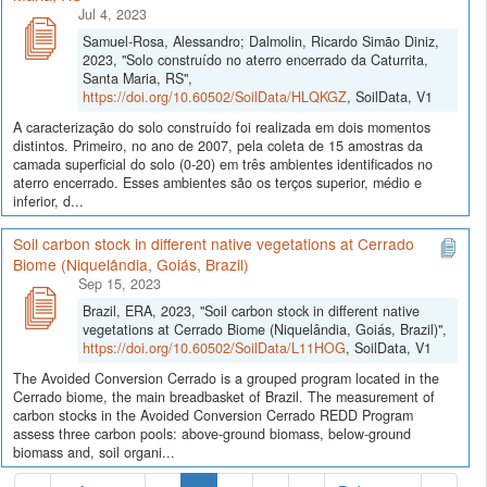
Jul 4, 2023
Samuel-Rosa, Alessandro; Dalmolin, Ricardo Simão Diniz,
2023, "Solo construído no aterro encerrado da Caturrita,
Santa Maria, RS",
https://doi.org/10.60502/SoilData/HLQKGZ
, SoilData, V1
A caracterização do solo construído foi realizada em dois momentos
distintos. Primeiro, no ano de 2007, pela coleta de 15 amostras da
camada superficial do solo (0-20) em três ambientes identificados no
aterro encerrado. Esses ambientes são os terços superior, médio e
inferior, d...
Soil carbon stock in different native vegetations at Cerrado
Biome (Niquelândia, Goiás, Brazil)
Sep 15, 2023
Brazil, ERA, 2023, "Soil carbon stock in different native
vegetations at Cerrado Biome (Niquelândia, Goiás, Brazil)",
https://doi.org/10.60502/SoilData/L11HOG
, SoilData, V1
The Avoided Conversion Cerrado is a grouped program located in the
Cerrado biome, the main breadbasket of Brazil. The measurement of
carbon stocks in the Avoided Conversion Cerrado REDD Program
assess three carbon pools: above-ground biomass, below-ground
biomass and, soil organi...