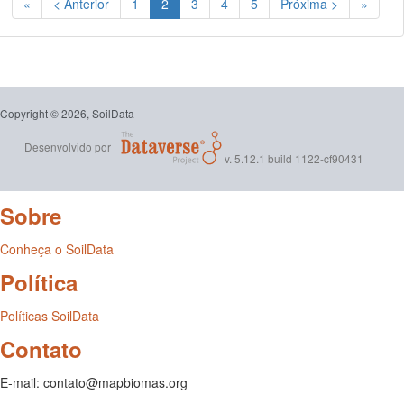
(Atual)
«
< Anterior
1
2
3
4
5
Próxima >
»
Copyright © 2026, SoilData
Desenvolvido por
v. 5.12.1 build 1122-cf90431
Sobre
Conheça o SoilData
Política
Políticas SoilData
Contato
E-mail: contato@mapbiomas.org