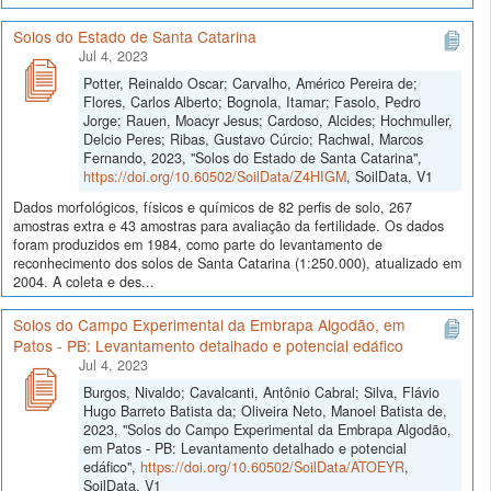
Solos do Estado de Santa Catarina
Jul 4, 2023
Potter, Reinaldo Oscar; Carvalho, Américo Pereira de;
Flores, Carlos Alberto; Bognola, Itamar; Fasolo, Pedro
Jorge; Rauen, Moacyr Jesus; Cardoso, Alcides; Hochmuller,
Delcio Peres; Ribas, Gustavo Cúrcio; Rachwal, Marcos
Fernando, 2023, "Solos do Estado de Santa Catarina",
https://doi.org/10.60502/SoilData/Z4HIGM
, SoilData, V1
Dados morfológicos, físicos e químicos de 82 perfis de solo, 267
amostras extra e 43 amostras para avaliação da fertilidade. Os dados
foram produzidos em 1984, como parte do levantamento de
reconhecimento dos solos de Santa Catarina (1:250.000), atualizado em
2004. A coleta e des...
Solos do Campo Experimental da Embrapa Algodão, em
Patos - PB: Levantamento detalhado e potencial edáfico
Jul 4, 2023
Burgos, Nivaldo; Cavalcanti, Antônio Cabral; Silva, Flávio
Hugo Barreto Batista da; Oliveira Neto, Manoel Batista de,
2023, "Solos do Campo Experimental da Embrapa Algodão,
em Patos - PB: Levantamento detalhado e potencial
edáfico",
https://doi.org/10.60502/SoilData/ATOEYR
,
SoilData, V1