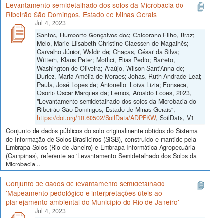
Levantamento semidetalhado dos solos da Microbacia do
Ribeirão São Domingos, Estado de Minas Gerais
Jul 4, 2023
Santos, Humberto Gonçalves dos; Calderano Filho, Braz;
Melo, Marie Elisabeth Christine Claessen de Magalhẽs;
Carvalho Júnior, Waldir de; Chagas, César da Silva;
Wittern, Klaus Peter; Mothci, Elias Pedro; Barreto,
Washington de Oliveira; Araújo, Wilson Sant'Anna de;
Duriez, Maria Amélia de Moraes; Johas, Ruth Andrade Leal;
Paula, José Lopes de; Antonello, Loiva Lizia; Fonseca,
Osório Oscar Marques da; Lemos, Aroaldo Lopes, 2023,
"Levantamento semidetalhado dos solos da Microbacia do
Ribeirão São Domingos, Estado de Minas Gerais",
https://doi.org/10.60502/SoilData/ADPFKW
, SoilData, V1
Conjunto de dados públicos do solo originalmente obtidos do Sistema
de Informação de Solos Brasileiros (SISB), construído e mantido pela
Embrapa Solos (Rio de Janeiro) e Embrapa Informática Agropecuária
(Campinas), referente ao 'Levantamento Semidetalhado dos Solos da
Microbacia...
Conjunto de dados do levantamento semidetalhado
'Mapeamento pedológico e interpretações úteis ao
planejamento ambiental do Município do Rio de Janeiro'
Jul 4, 2023