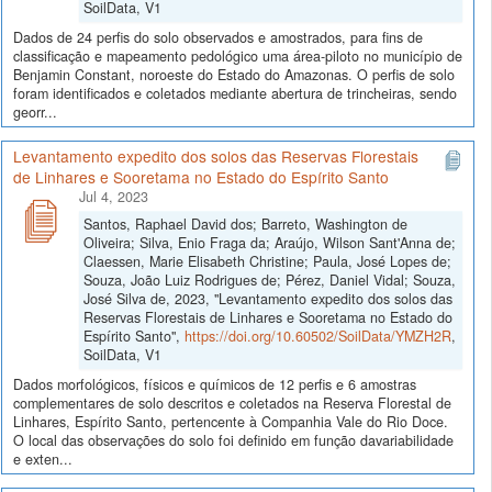
SoilData, V1
Dados de 24 perfis do solo observados e amostrados, para fins de
classificação e mapeamento pedológico uma área-piloto no município de
Benjamin Constant, noroeste do Estado do Amazonas. O perfis de solo
foram identificados e coletados mediante abertura de trincheiras, sendo
georr...
Levantamento expedito dos solos das Reservas Florestais
de Linhares e Sooretama no Estado do Espírito Santo
Jul 4, 2023
Santos, Raphael David dos; Barreto, Washington de
Oliveira; Silva, Enio Fraga da; Araújo, Wilson Sant'Anna de;
Claessen, Marie Elisabeth Christine; Paula, José Lopes de;
Souza, João Luiz Rodrigues de; Pérez, Daniel Vidal; Souza,
José Silva de, 2023, "Levantamento expedito dos solos das
Reservas Florestais de Linhares e Sooretama no Estado do
Espírito Santo",
https://doi.org/10.60502/SoilData/YMZH2R
,
SoilData, V1
Dados morfológicos, físicos e químicos de 12 perfis e 6 amostras
complementares de solo descritos e coletados na Reserva Florestal de
Linhares, Espírito Santo, pertencente à Companhia Vale do Rio Doce.
O local das observações do solo foi definido em função davariabilidade
e exten...