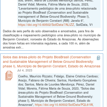
dos; Brefin, Maria de Lourdes Mendonça Santos; Perez,
Daniel Vidal; Moreira, Fátima Maria de Souza, 2023,
"Levantamento pedológico de uma área-piloto relacionada
ao Projeto BiosBrasil (Conservation and Sustainable
management of Below-Ground Biodiversity: Phase I),
Município de Benjamin Constant (AM): Janela 6",
https://doi.org/10.60502/SoilData/7ALIZZ
, SoilData, V1
Dados de seis perfis do solo observados e amostrados, para fins de
classificação e mapeamento pedológico uma área-piloto no município de
Benjamin Constant, noroeste do Estado do Amazonas. As observações
dos foram feitas em intervalos regulares, a cada 100 m, além de
amostras extr...
Solos das áreas-piloto do Projeto BiosBrasil (Conservation
and Sustainable Management of Below-Ground Biodiversity:
phase I), Município de Benjamin Constant, Estado do Amazonas
Jul 4, 2023
Coelho, Maurício Rizzato; Fidalgo, Elaine Cristina Cardoso;
Araújo, Fabiano de Oliveira; Santos, Humberto Gonçalves
dos; Santos, Maria de Lourdes Mendonça; Pérez, Daniel
Vidal; Moreira, Fátima Maria de Souza, 2023, "Solos das
áreas-piloto do Projeto BiosBrasil (Conservation and
Sustainable Management of Below-Ground Biodiversity:
phase I), Município de Benjamin Constant, Estado do
Amazonas",
https://doi.org/10.60502/SoilData/PQL61W
,