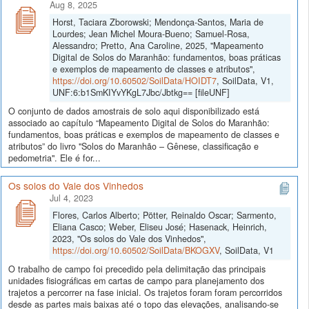
Aug 8, 2025
Horst, Taciara Zborowski; Mendonça-Santos, Maria de
Lourdes; Jean Michel Moura-Bueno; Samuel-Rosa,
Alessandro; Pretto, Ana Caroline, 2025, "Mapeamento
Digital de Solos do Maranhão: fundamentos, boas práticas
e exemplos de mapeamento de classes e atributos",
https://doi.org/10.60502/SoilData/HOIDT7
, SoilData, V1,
UNF:6:b1SmKIYvYKgL7Jbc/Jbtkg== [fileUNF]
O conjunto de dados amostrais de solo aqui disponibilizado está
associado ao capítulo “Mapeamento Digital de Solos do Maranhão:
fundamentos, boas práticas e exemplos de mapeamento de classes e
atributos” do livro "Solos do Maranhão – Gênese, classificação e
pedometria". Ele é for...
Os solos do Vale dos Vinhedos
Jul 4, 2023
Flores, Carlos Alberto; Pötter, Reinaldo Oscar; Sarmento,
Eliana Casco; Weber, Eliseu José; Hasenack, Heinrich,
2023, "Os solos do Vale dos Vinhedos",
https://doi.org/10.60502/SoilData/BKOGXV
, SoilData, V1
O trabalho de campo foi precedido pela delimitação das principais
unidades fisiográficas em cartas de campo para planejamento dos
trajetos a percorrer na fase inicial. Os trajetos foram foram percorridos
desde as partes mais baixas até o topo das elevações, analisando-se