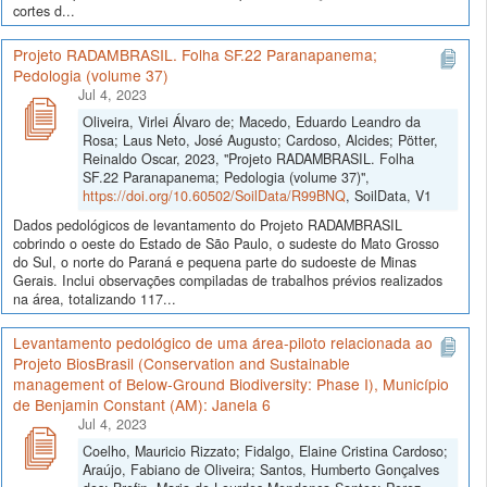
cortes d...
Projeto RADAMBRASIL. Folha SF.22 Paranapanema;
Pedologia (volume 37)
Jul 4, 2023
Oliveira, Virlei Álvaro de; Macedo, Eduardo Leandro da
Rosa; Laus Neto, José Augusto; Cardoso, Alcides; Pötter,
Reinaldo Oscar, 2023, "Projeto RADAMBRASIL. Folha
SF.22 Paranapanema; Pedologia (volume 37)",
https://doi.org/10.60502/SoilData/R99BNQ
, SoilData, V1
Dados pedológicos de levantamento do Projeto RADAMBRASIL
cobrindo o oeste do Estado de São Paulo, o sudeste do Mato Grosso
do Sul, o norte do Paraná e pequena parte do sudoeste de Minas
Gerais. Inclui observações compiladas de trabalhos prévios realizados
na área, totalizando 117...
Levantamento pedológico de uma área-piloto relacionada ao
Projeto BiosBrasil (Conservation and Sustainable
management of Below-Ground Biodiversity: Phase I), Município
de Benjamin Constant (AM): Janela 6
Jul 4, 2023
Coelho, Mauricio Rizzato; Fidalgo, Elaine Cristina Cardoso;
Araújo, Fabiano de Oliveira; Santos, Humberto Gonçalves