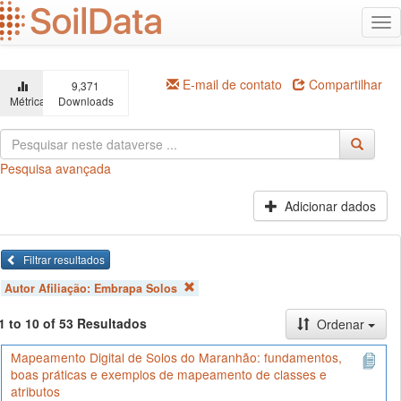
Ir
Alt
para
na
o
conteúdo
principal
E-mail de contato
Compartilhar
9,371
Métricas
Downloads
Pesquisa avançada
Adicionar dados
Filtrar resultados
Autor Afiliação:
Embrapa Solos
1 to 10 of 53 Resultados
Ordenar
Mapeamento Digital de Solos do Maranhão: fundamentos,
boas práticas e exemplos de mapeamento de classes e
atributos