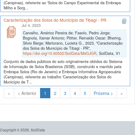
(Campinas), referente ao 'Solos do Campo Experimental da Embrapa
Milho e Sorg...
Caracterização dos Solos do Município de Tibagi - PR
Jul 4, 2023
Carvalho, Américo Pereira de; Fasolo, Pedro Jorge;
Bognola, Itamar Antonio; Pötter, Reinaldo Oscar; Bhering,
Silvio Barge; Martorano, Lucieta G., 2023, "Caracterização
dos Solos do Município de Tibagi - PR",
https://doi.org/10.60502/SoilData/M4GJGR
, SoilData, V1
Conjunto de dados públicos do solo originalmente obtidos do Sistema
de Informação de Solos Brasileiros (SISB), construído e mantido pela
Embrapa Solos (Rio de Janeiro) e Embrapa Informática Agropecuária
(Campinas), referente ao trabalho 'Caracterização dos Solos do
Município de T...
(Atual)
«
< Anterior
1
2
3
4
5
Próxima >
»
Copyright © 2026, SoilData