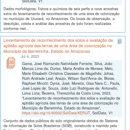
SoilData, V1
Dados morfológicos, físicos e químicos de seis perfis e nove amostras
extra do levantamento de reconhecimento de uma área de colonização
no município de Urucará, no Amazonas. Os locais de observação, a
descrição, coleta e análise das amostras de solo foram realizadas
conforme met...
Levantamento de reconhecimento dos solos e avaliação da
aptidão agrícola das terras de uma área de colonização no
Município de Barreirinha, Estado do Amazonas
Jul 4, 2023
Gama, José Raimundo Natividade Ferreira; Silva, João
Marcos Lima da; Duriez, Maria Amélia de Moraes; Melo,
Marie Elisabeth Christine Claessen de Magalhẽs; Johas,
Ruth Andrade Leal; Araújo, Wilson Sant'Anna de; Bloise,
Raphael Minotti; Dynia, José; Moreira, Gisa Nara C.; Paula,
José Lopes de; Souza, João Luiz Rodrigues de; Antonello,
Loiva Lizia; Bezerra, Therezinha da Costa Lima, 2023,
"Levantamento de reconhecimento dos solos e avaliação da
aptidão agrícola das terras de uma área de colonização no
Município de Barreirinha, Estado do Amazonas",
https://doi.org/10.60502/SoilData/KEPJJT
, SoilData, V1
Conjunto de dados públicos do solo originalmente obtidos do Sistema
de Informação de Solos Brasileiros (SISB), construído e mantido pela