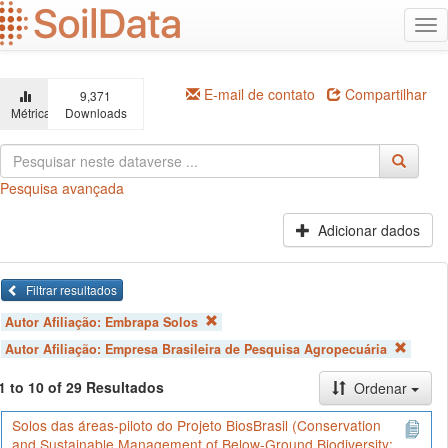
Ir
Alt
para
na
o
conteúdo
principal
E-mail de contato
Compartilhar
9,371
Métricas
Downloads
Pesquisa avançada
Adicionar dados
Filtrar resultados
Autor Afiliação:
Embrapa Solos
Autor Afiliação:
Empresa Brasileira de Pesquisa Agropecuária
1 to 10 of 29 Resultados
Ordenar
Solos das áreas-piloto do Projeto BiosBrasil (Conservation
and Sustainable Management of Below-Ground Biodiversity: