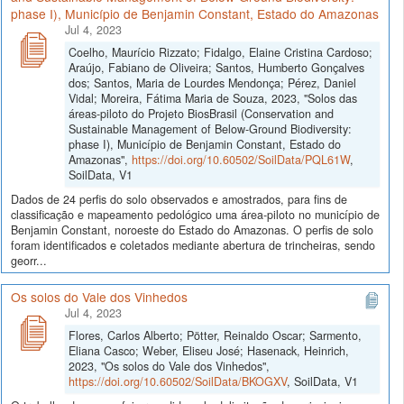
phase I), Município de Benjamin Constant, Estado do Amazonas
Jul 4, 2023
Coelho, Maurício Rizzato; Fidalgo, Elaine Cristina Cardoso;
Araújo, Fabiano de Oliveira; Santos, Humberto Gonçalves
dos; Santos, Maria de Lourdes Mendonça; Pérez, Daniel
Vidal; Moreira, Fátima Maria de Souza, 2023, "Solos das
áreas-piloto do Projeto BiosBrasil (Conservation and
Sustainable Management of Below-Ground Biodiversity:
phase I), Município de Benjamin Constant, Estado do
Amazonas",
https://doi.org/10.60502/SoilData/PQL61W
,
SoilData, V1
Dados de 24 perfis do solo observados e amostrados, para fins de
classificação e mapeamento pedológico uma área-piloto no município de
Benjamin Constant, noroeste do Estado do Amazonas. O perfis de solo
foram identificados e coletados mediante abertura de trincheiras, sendo
georr...
Os solos do Vale dos Vinhedos
Jul 4, 2023
Flores, Carlos Alberto; Pötter, Reinaldo Oscar; Sarmento,
Eliana Casco; Weber, Eliseu José; Hasenack, Heinrich,
2023, "Os solos do Vale dos Vinhedos",
https://doi.org/10.60502/SoilData/BKOGXV
, SoilData, V1