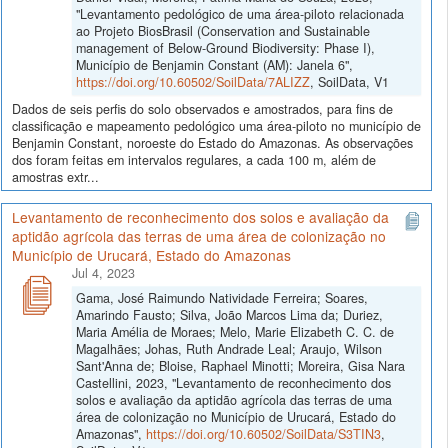
"Levantamento pedológico de uma área-piloto relacionada
ao Projeto BiosBrasil (Conservation and Sustainable
management of Below-Ground Biodiversity: Phase I),
Município de Benjamin Constant (AM): Janela 6",
https://doi.org/10.60502/SoilData/7ALIZZ
, SoilData, V1
Dados de seis perfis do solo observados e amostrados, para fins de
classificação e mapeamento pedológico uma área-piloto no município de
Benjamin Constant, noroeste do Estado do Amazonas. As observações
dos foram feitas em intervalos regulares, a cada 100 m, além de
amostras extr...
Levantamento de reconhecimento dos solos e avaliação da
aptidão agrícola das terras de uma área de colonização no
Município de Urucará, Estado do Amazonas
Jul 4, 2023
Gama, José Raimundo Natividade Ferreira; Soares,
Amarindo Fausto; Silva, João Marcos Lima da; Duriez,
Maria Amélia de Moraes; Melo, Marie Elizabeth C. C. de
Magalhães; Johas, Ruth Andrade Leal; Araujo, Wilson
Sant'Anna de; Bloise, Raphael Minotti; Moreira, Gisa Nara
Castellini, 2023, "Levantamento de reconhecimento dos
solos e avaliação da aptidão agrícola das terras de uma
área de colonização no Município de Urucará, Estado do
Amazonas",
https://doi.org/10.60502/SoilData/S3TIN3
,