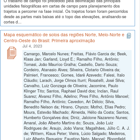
O trabalho de campo foi precedido pela delimitação das principais
unidades fisiográficas em cartas de campo para planejamento dos
trajetos a percorrer na fase inicial. Os trajetos foram foram percorridos
desde as partes mais baixas até o topo das elevações, analisando-se
cortes d...
Mapa esquemático de solos das regiões Norte, Meio-Norte e
Centro-Oeste do Brasil: Primeira aproximação
Jul 4, 2023
Camargo, Marcelo Nunes; Freitas, Flávio Garcia de; Beek,
Klass Jan; Garland, Lioyd E.; Ramalho Filho, Antônio;
Tomasi, João Mauríco Gralha; Castello, Dario Souza;
Cordeiro, Atanasio Alves; Silveira, Clotario Oliveira da;
Palmieri, Francesco; Gomes, Idarê Azevedo; Falesi, Italo
Cláudio; Larach, Jorge Olmos Iturri; Rosatelli, José Silva;
Carvalho, Luiz Gonzaga de Oliveira; Jacomine, Paulo
Klinger Tito; Santos, Raphael David dos; Inclan, Raul
Suarez; Alvarez Filho, Adelino; Pires Filho, Antônio Manoel;
Ramalho Filho, Antônio; Cavedon, Ari Délcio; Silva,
Benedito Nelson da; Hirano, Chyozo; Mothci, Elias Pedro;
Moura, Estevão Machado; Almeida, Hélio da Costa; Santos,
Humberto Gonçalves dos; Diniz, Jalcione Nazareno Nunes;
Amaral, João Alberto Martins do; Souza, João Luiz
Rodrigues de; Araujo, João Viana; Magalhães, Júlio C. A. J.
de; Wittern, Klaus Peter; Vieira, Lúcio Salgado; Medeiros,
Luiz Alberto Regueira; Faustino Neto, Manoel; Bloomfield,