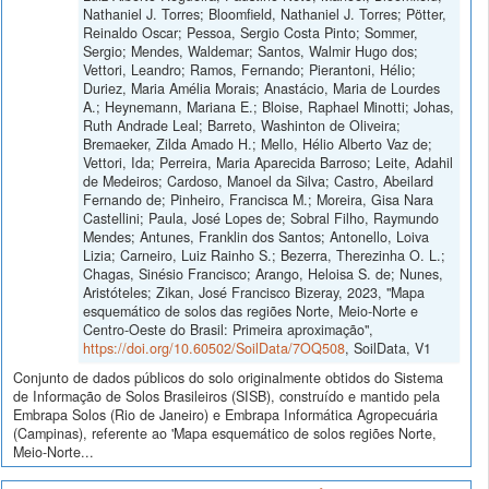
Nathaniel J. Torres; Bloomfield, Nathaniel J. Torres; Pötter,
Reinaldo Oscar; Pessoa, Sergio Costa Pinto; Sommer,
Sergio; Mendes, Waldemar; Santos, Walmir Hugo dos;
Vettori, Leandro; Ramos, Fernando; Pierantoni, Hélio;
Duriez, Maria Amélia Morais; Anastácio, Maria de Lourdes
A.; Heynemann, Mariana E.; Bloise, Raphael Minotti; Johas,
Ruth Andrade Leal; Barreto, Washinton de Oliveira;
Bremaeker, Zilda Amado H.; Mello, Hélio Alberto Vaz de;
Vettori, Ida; Perreira, Maria Aparecida Barroso; Leite, Adahil
de Medeiros; Cardoso, Manoel da Silva; Castro, Abeilard
Fernando de; Pinheiro, Francisca M.; Moreira, Gisa Nara
Castellini; Paula, José Lopes de; Sobral Filho, Raymundo
Mendes; Antunes, Franklin dos Santos; Antonello, Loiva
Lizia; Carneiro, Luiz Rainho S.; Bezerra, Therezinha O. L.;
Chagas, Sinésio Francisco; Arango, Heloisa S. de; Nunes,
Aristóteles; Zikan, José Francisco Bizeray, 2023, "Mapa
esquemático de solos das regiões Norte, Meio-Norte e
Centro-Oeste do Brasil: Primeira aproximação",
https://doi.org/10.60502/SoilData/7OQ508
, SoilData, V1
Conjunto de dados públicos do solo originalmente obtidos do Sistema
de Informação de Solos Brasileiros (SISB), construído e mantido pela
Embrapa Solos (Rio de Janeiro) e Embrapa Informática Agropecuária
(Campinas), referente ao 'Mapa esquemático de solos regiões Norte,
Meio-Norte...