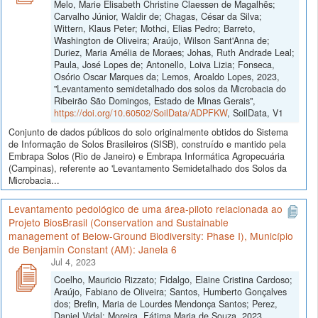
Melo, Marie Elisabeth Christine Claessen de Magalhẽs;
Carvalho Júnior, Waldir de; Chagas, César da Silva;
Wittern, Klaus Peter; Mothci, Elias Pedro; Barreto,
Washington de Oliveira; Araújo, Wilson Sant'Anna de;
Duriez, Maria Amélia de Moraes; Johas, Ruth Andrade Leal;
Paula, José Lopes de; Antonello, Loiva Lizia; Fonseca,
Osório Oscar Marques da; Lemos, Aroaldo Lopes, 2023,
"Levantamento semidetalhado dos solos da Microbacia do
Ribeirão São Domingos, Estado de Minas Gerais",
https://doi.org/10.60502/SoilData/ADPFKW
, SoilData, V1
Conjunto de dados públicos do solo originalmente obtidos do Sistema
de Informação de Solos Brasileiros (SISB), construído e mantido pela
Embrapa Solos (Rio de Janeiro) e Embrapa Informática Agropecuária
(Campinas), referente ao 'Levantamento Semidetalhado dos Solos da
Microbacia...
Levantamento pedológico de uma área-piloto relacionada ao
Projeto BiosBrasil (Conservation and Sustainable
management of Below-Ground Biodiversity: Phase I), Município
de Benjamin Constant (AM): Janela 6
Jul 4, 2023
Coelho, Mauricio Rizzato; Fidalgo, Elaine Cristina Cardoso;
Araújo, Fabiano de Oliveira; Santos, Humberto Gonçalves
dos; Brefin, Maria de Lourdes Mendonça Santos; Perez,
Daniel Vidal; Moreira, Fátima Maria de Souza, 2023,