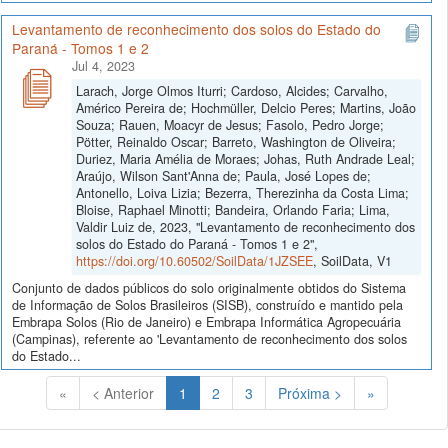
Levantamento de reconhecimento dos solos do Estado do
Paraná - Tomos 1 e 2
Jul 4, 2023
Larach, Jorge Olmos Iturri; Cardoso, Alcides; Carvalho,
Américo Pereira de; Hochmüller, Delcio Peres; Martins, João
Souza; Rauen, Moacyr de Jesus; Fasolo, Pedro Jorge;
Pötter, Reinaldo Oscar; Barreto, Washington de Oliveira;
Duriez, Maria Amélia de Moraes; Johas, Ruth Andrade Leal;
Araújo, Wilson Sant'Anna de; Paula, José Lopes de;
Antonello, Loiva Lizia; Bezerra, Therezinha da Costa Lima;
Bloise, Raphael Minotti; Bandeira, Orlando Faria; Lima,
Valdir Luiz de, 2023, "Levantamento de reconhecimento dos
solos do Estado do Paraná - Tomos 1 e 2",
https://doi.org/10.60502/SoilData/1JZSEE
, SoilData, V1
Conjunto de dados públicos do solo originalmente obtidos do Sistema
de Informação de Solos Brasileiros (SISB), construído e mantido pela
Embrapa Solos (Rio de Janeiro) e Embrapa Informática Agropecuária
(Campinas), referente ao 'Levantamento de reconhecimento dos solos
do Estado...
(Atual)
«
< Anterior
1
2
3
Próxima >
»