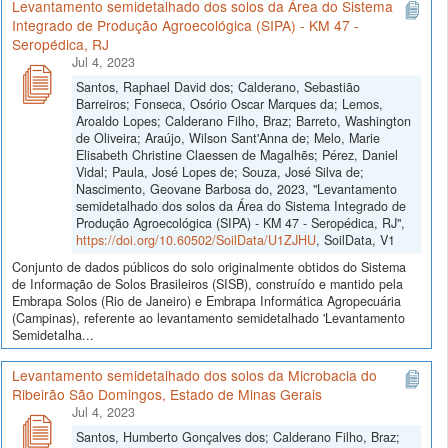
Levantamento semidetalhado dos solos da Área do Sistema
Integrado de Produção Agroecológica (SIPA) - KM 47 -
Seropédica, RJ
Jul 4, 2023
Santos, Raphael David dos; Calderano, Sebastião
Barreiros; Fonseca, Osório Oscar Marques da; Lemos,
Aroaldo Lopes; Calderano Filho, Braz; Barreto, Washington
de Oliveira; Araújo, Wilson Sant'Anna de; Melo, Marie
Elisabeth Christine Claessen de Magalhẽs; Pérez, Daniel
Vidal; Paula, José Lopes de; Souza, José Silva de;
Nascimento, Geovane Barbosa do, 2023, "Levantamento
semidetalhado dos solos da Área do Sistema Integrado de
Produção Agroecológica (SIPA) - KM 47 - Seropédica, RJ",
https://doi.org/10.60502/SoilData/U1ZJHU
, SoilData, V1
Conjunto de dados públicos do solo originalmente obtidos do Sistema
de Informação de Solos Brasileiros (SISB), construído e mantido pela
Embrapa Solos (Rio de Janeiro) e Embrapa Informática Agropecuária
(Campinas), referente ao levantamento semidetalhado 'Levantamento
Semidetalha...
Levantamento semidetalhado dos solos da Microbacia do
Ribeirão São Domingos, Estado de Minas Gerais
Jul 4, 2023
Santos, Humberto Gonçalves dos; Calderano Filho, Braz;