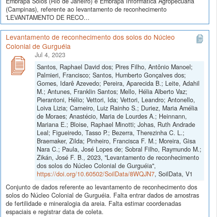
Embrapa Solos (Rio de Janeiro) e Embrapa Informática Agropecuária
(Campinas), referente ao levantamento de reconhecimento
'LEVANTAMENTO DE RECO...
Levantamento de reconhecimento dos solos do Núcleo
Colonial de Gurguéia
Jul 4, 2023
Santos, Raphael David dos; Pires Filho, Antônio Manoel;
Palmieri, Francisco; Santos, Humberto Gonçalves dos;
Gomes, Idarê Azevedo; Pereira, Aparecida B.; Leite, Adahil
M.; Antunes, Franklin Santos; Mello, Hélia Alberto Vaz;
Pierantoni, Hélio; Vettori, Ida; Vettori, Leandro; Antonello,
Loiva Lizia; Carneiro, Luiz Rainho S.; Duriez, Maria Amélia
de Moraes; Anastécio, Maria de Lourdes A.; Heinnann,
Mariana E.; Bloise, Raphael Minotti; Johas, Ruth Andrade
Leal; Figueiredo, Tasso P.; Bezerra, Therezinha C. L.;
Braemaker, Zilda; Pinheiro, Francisca F. M.; Moreira, Gisa
Nara C.; Paula, José Lopes de; Sobral Filho, Raymundo M.;
Zikán, José F. B., 2023, "Levantamento de reconhecimento
dos solos do Núcleo Colonial de Gurguéia",
https://doi.org/10.60502/SoilData/8WQJN7
, SoilData, V1
Conjunto de dados referente ao levantamento de reconhecimento dos
solos do Núcleo Colonial de Gurguéia. Falta entrar dados de amostras
de fertilidade e mineralogia da areia. Falta estimar coordenadas
espaciais e registrar data de coleta.