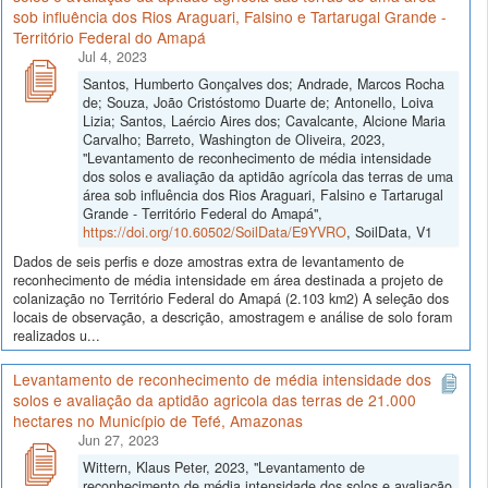
sob influência dos Rios Araguari, Falsino e Tartarugal Grande -
Território Federal do Amapá
Jul 4, 2023
Santos, Humberto Gonçalves dos; Andrade, Marcos Rocha
de; Souza, João Cristóstomo Duarte de; Antonello, Loiva
Lizia; Santos, Laércio Aires dos; Cavalcante, Alcione Maria
Carvalho; Barreto, Washington de Oliveira, 2023,
"Levantamento de reconhecimento de média intensidade
dos solos e avaliação da aptidão agrícola das terras de uma
área sob influência dos Rios Araguari, Falsino e Tartarugal
Grande - Território Federal do Amapá",
https://doi.org/10.60502/SoilData/E9YVRO
, SoilData, V1
Dados de seis perfis e doze amostras extra de levantamento de
reconhecimento de média intensidade em área destinada a projeto de
colanização no Território Federal do Amapá (2.103 km2) A seleção dos
locais de observação, a descrição, amostragem e análise de solo foram
realizados u...
Levantamento de reconhecimento de média intensidade dos
solos e avaliação da aptidão agricola das terras de 21.000
hectares no Município de Tefé, Amazonas
Jun 27, 2023
Wittern, Klaus Peter, 2023, "Levantamento de
reconhecimento de média intensidade dos solos e avaliação