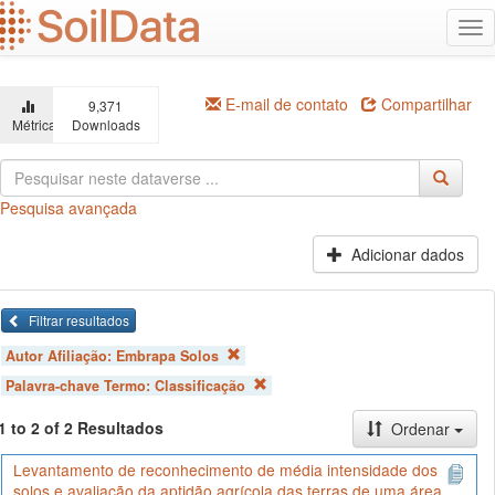
Ir
Alt
para
na
o
conteúdo
principal
E-mail de contato
Compartilhar
9,371
Métricas
Downloads
Pesquisa avançada
Adicionar dados
Filtrar resultados
Autor Afiliação:
Embrapa Solos
Palavra-chave Termo:
Classificação
1 to 2 of 2 Resultados
Ordenar
Levantamento de reconhecimento de média intensidade dos
solos e avaliação da aptidão agrícola das terras de uma área