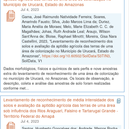
Município de Urucará, Estado do Amazonas
Jul 4, 2023
Gama, José Raimundo Natividade Ferreira; Soares,
Amarindo Fausto; Silva, João Marcos Lima da; Duriez,
Maria Amélia de Moraes; Melo, Marie Elizabeth C. C. de
Magalhães; Johas, Ruth Andrade Leal; Araujo, Wilson
Sant'Anna de; Bloise, Raphael Minotti; Moreira, Gisa Nara
Castellini, 2023, "Levantamento de reconhecimento dos
solos e avaliação da aptidão agrícola das terras de uma
área de colonização no Município de Urucará, Estado do
Amazonas",
https://doi.org/10.60502/SoilData/S3TIN3
,
SoilData, V1
Dados morfológicos, físicos e químicos de seis perfis e nove amostras
extra do levantamento de reconhecimento de uma área de colonização
no município de Urucará, no Amazonas. Os locais de observação, a
descrição, coleta e análise das amostras de solo foram realizadas
conforme met...
Levantamento de reconhecimento de média intensidade dos
solos e avaliação da aptidão agrícola das terras de uma área
sob influência dos Rios Araguari, Falsino e Tartarugal Grande -
Território Federal do Amapá
Jul 4, 2023
Santos, Humberto Gonçalves dos; Andrade, Marcos Rocha