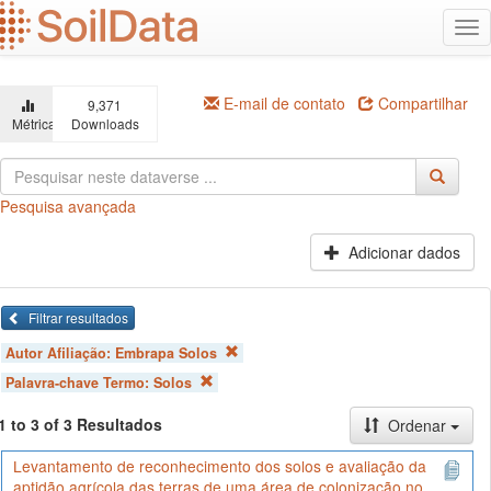
Ir
Alt
para
na
o
conteúdo
principal
E-mail de contato
Compartilhar
9,371
Métricas
Downloads
Pesquisa avançada
Adicionar dados
Filtrar resultados
Autor Afiliação:
Embrapa Solos
Palavra-chave Termo:
Solos
1 to 3 of 3 Resultados
Ordenar
Levantamento de reconhecimento dos solos e avaliação da
aptidão agrícola das terras de uma área de colonização no