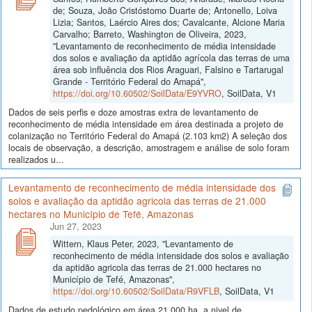
de; Souza, João Cristóstomo Duarte de; Antonello, Loiva
Lizia; Santos, Laércio Aires dos; Cavalcante, Alcione Maria
Carvalho; Barreto, Washington de Oliveira, 2023,
"Levantamento de reconhecimento de média intensidade
dos solos e avaliação da aptidão agrícola das terras de uma
área sob influência dos Rios Araguari, Falsino e Tartarugal
Grande - Território Federal do Amapá",
https://doi.org/10.60502/SoilData/E9YVRO
, SoilData, V1
Dados de seis perfis e doze amostras extra de levantamento de
reconhecimento de média intensidade em área destinada a projeto de
colanização no Território Federal do Amapá (2.103 km2) A seleção dos
locais de observação, a descrição, amostragem e análise de solo foram
realizados u...
Levantamento de reconhecimento de média intensidade dos
solos e avaliação da aptidão agricola das terras de 21.000
hectares no Município de Tefé, Amazonas
Jun 27, 2023
Wittern, Klaus Peter, 2023, "Levantamento de
reconhecimento de média intensidade dos solos e avaliação
da aptidão agricola das terras de 21.000 hectares no
Município de Tefé, Amazonas",
https://doi.org/10.60502/SoilData/R9VFLB
, SoilData, V1
Dados de estudo pedológico em área 21.000 ha, a nivel de