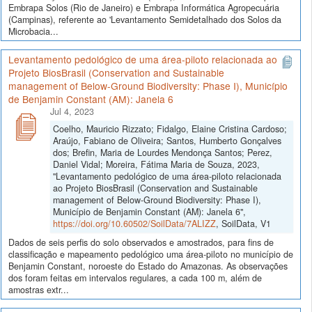
Embrapa Solos (Rio de Janeiro) e Embrapa Informática Agropecuária
(Campinas), referente ao 'Levantamento Semidetalhado dos Solos da
Microbacia...
Levantamento pedológico de uma área-piloto relacionada ao
Projeto BiosBrasil (Conservation and Sustainable
management of Below-Ground Biodiversity: Phase I), Município
de Benjamin Constant (AM): Janela 6
Jul 4, 2023
Coelho, Mauricio Rizzato; Fidalgo, Elaine Cristina Cardoso;
Araújo, Fabiano de Oliveira; Santos, Humberto Gonçalves
dos; Brefin, Maria de Lourdes Mendonça Santos; Perez,
Daniel Vidal; Moreira, Fátima Maria de Souza, 2023,
"Levantamento pedológico de uma área-piloto relacionada
ao Projeto BiosBrasil (Conservation and Sustainable
management of Below-Ground Biodiversity: Phase I),
Município de Benjamin Constant (AM): Janela 6",
https://doi.org/10.60502/SoilData/7ALIZZ
, SoilData, V1
Dados de seis perfis do solo observados e amostrados, para fins de
classificação e mapeamento pedológico uma área-piloto no município de
Benjamin Constant, noroeste do Estado do Amazonas. As observações
dos foram feitas em intervalos regulares, a cada 100 m, além de
amostras extr...