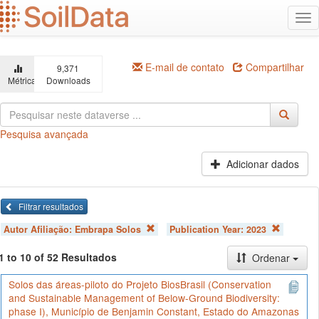
Ir
Alt
para
na
o
conteúdo
principal
E-mail de contato
Compartilhar
9,371
Métricas
Downloads
Pesquisa avançada
Adicionar dados
Filtrar resultados
Autor Afiliação:
Embrapa Solos
Publication Year:
2023
1 to 10 of 52 Resultados
Ordenar
Solos das áreas-piloto do Projeto BiosBrasil (Conservation
and Sustainable Management of Below-Ground Biodiversity:
phase I), Município de Benjamin Constant, Estado do Amazonas