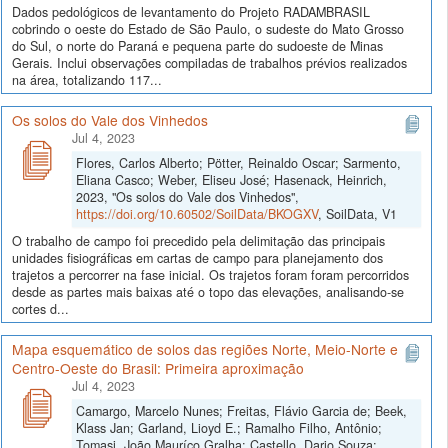
Dados pedológicos de levantamento do Projeto RADAMBRASIL
cobrindo o oeste do Estado de São Paulo, o sudeste do Mato Grosso
do Sul, o norte do Paraná e pequena parte do sudoeste de Minas
Gerais. Inclui observações compiladas de trabalhos prévios realizados
na área, totalizando 117...
Os solos do Vale dos Vinhedos
Jul 4, 2023
Flores, Carlos Alberto; Pötter, Reinaldo Oscar; Sarmento,
Eliana Casco; Weber, Eliseu José; Hasenack, Heinrich,
2023, "Os solos do Vale dos Vinhedos",
https://doi.org/10.60502/SoilData/BKOGXV
, SoilData, V1
O trabalho de campo foi precedido pela delimitação das principais
unidades fisiográficas em cartas de campo para planejamento dos
trajetos a percorrer na fase inicial. Os trajetos foram foram percorridos
desde as partes mais baixas até o topo das elevações, analisando-se
cortes d...
Mapa esquemático de solos das regiões Norte, Meio-Norte e
Centro-Oeste do Brasil: Primeira aproximação
Jul 4, 2023
Camargo, Marcelo Nunes; Freitas, Flávio Garcia de; Beek,
Klass Jan; Garland, Lioyd E.; Ramalho Filho, Antônio;
Tomasi, João Mauríco Gralha; Castello, Dario Souza;