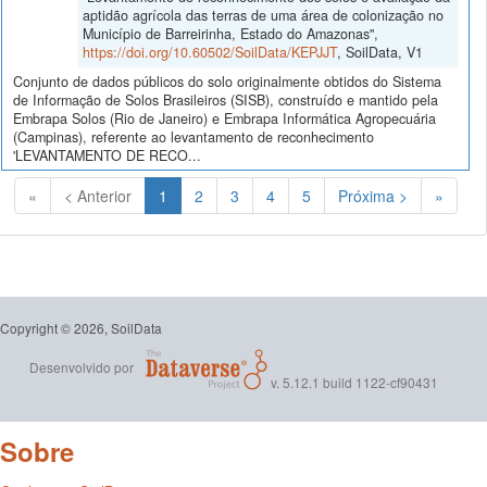
aptidão agrícola das terras de uma área de colonização no
Município de Barreirinha, Estado do Amazonas",
https://doi.org/10.60502/SoilData/KEPJJT
, SoilData, V1
Conjunto de dados públicos do solo originalmente obtidos do Sistema
de Informação de Solos Brasileiros (SISB), construído e mantido pela
Embrapa Solos (Rio de Janeiro) e Embrapa Informática Agropecuária
(Campinas), referente ao levantamento de reconhecimento
'LEVANTAMENTO DE RECO...
(Atual)
«
< Anterior
1
2
3
4
5
Próxima >
»
Copyright © 2026, SoilData
Desenvolvido por
v. 5.12.1 build 1122-cf90431
Sobre