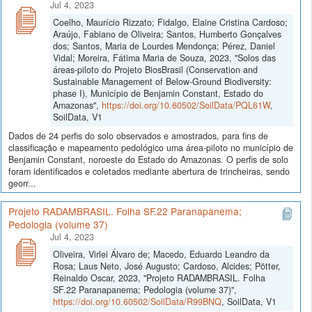
Jul 4, 2023
Coelho, Maurício Rizzato; Fidalgo, Elaine Cristina Cardoso;
Araújo, Fabiano de Oliveira; Santos, Humberto Gonçalves
dos; Santos, Maria de Lourdes Mendonça; Pérez, Daniel
Vidal; Moreira, Fátima Maria de Souza, 2023, "Solos das
áreas-piloto do Projeto BiosBrasil (Conservation and
Sustainable Management of Below-Ground Biodiversity:
phase I), Município de Benjamin Constant, Estado do
Amazonas",
https://doi.org/10.60502/SoilData/PQL61W
,
SoilData, V1
Dados de 24 perfis do solo observados e amostrados, para fins de
classificação e mapeamento pedológico uma área-piloto no município de
Benjamin Constant, noroeste do Estado do Amazonas. O perfis de solo
foram identificados e coletados mediante abertura de trincheiras, sendo
georr...
Projeto RADAMBRASIL. Folha SF.22 Paranapanema;
Pedologia (volume 37)
Jul 4, 2023
Oliveira, Virlei Álvaro de; Macedo, Eduardo Leandro da
Rosa; Laus Neto, José Augusto; Cardoso, Alcides; Pötter,
Reinaldo Oscar, 2023, "Projeto RADAMBRASIL. Folha
SF.22 Paranapanema; Pedologia (volume 37)",
https://doi.org/10.60502/SoilData/R99BNQ
, SoilData, V1