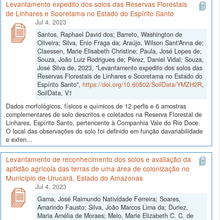
Levantamento expedito dos solos das Reservas Florestais
de Linhares e Sooretama no Estado do Espírito Santo
Jul 4, 2023
Santos, Raphael David dos; Barreto, Washington de
Oliveira; Silva, Enio Fraga da; Araújo, Wilson Sant'Anna de;
Claessen, Marie Elisabeth Christine; Paula, José Lopes de;
Souza, João Luiz Rodrigues de; Pérez, Daniel Vidal; Souza,
José Silva de, 2023, "Levantamento expedito dos solos das
Reservas Florestais de Linhares e Sooretama no Estado do
Espírito Santo",
https://doi.org/10.60502/SoilData/YMZH2R
,
SoilData, V1
Dados morfológicos, físicos e químicos de 12 perfis e 6 amostras
complementares de solo descritos e coletados na Reserva Florestal de
Linhares, Espírito Santo, pertencente à Companhia Vale do Rio Doce.
O local das observações do solo foi definido em função davariabilidade
e exten...
Levantamento de reconhecimento dos solos e avaliação da
aptidão agrícola das terras de uma área de colonização no
Município de Urucará, Estado do Amazonas
Jul 4, 2023
Gama, José Raimundo Natividade Ferreira; Soares,
Amarindo Fausto; Silva, João Marcos Lima da; Duriez,
Maria Amélia de Moraes; Melo, Marie Elizabeth C. C. de