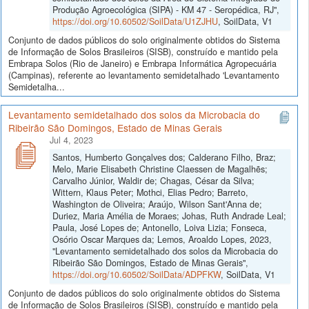
Produção Agroecológica (SIPA) - KM 47 - Seropédica, RJ",
https://doi.org/10.60502/SoilData/U1ZJHU
, SoilData, V1
Conjunto de dados públicos do solo originalmente obtidos do Sistema
de Informação de Solos Brasileiros (SISB), construído e mantido pela
Embrapa Solos (Rio de Janeiro) e Embrapa Informática Agropecuária
(Campinas), referente ao levantamento semidetalhado 'Levantamento
Semidetalha...
Levantamento semidetalhado dos solos da Microbacia do
Ribeirão São Domingos, Estado de Minas Gerais
Jul 4, 2023
Santos, Humberto Gonçalves dos; Calderano Filho, Braz;
Melo, Marie Elisabeth Christine Claessen de Magalhẽs;
Carvalho Júnior, Waldir de; Chagas, César da Silva;
Wittern, Klaus Peter; Mothci, Elias Pedro; Barreto,
Washington de Oliveira; Araújo, Wilson Sant'Anna de;
Duriez, Maria Amélia de Moraes; Johas, Ruth Andrade Leal;
Paula, José Lopes de; Antonello, Loiva Lizia; Fonseca,
Osório Oscar Marques da; Lemos, Aroaldo Lopes, 2023,
"Levantamento semidetalhado dos solos da Microbacia do
Ribeirão São Domingos, Estado de Minas Gerais",
https://doi.org/10.60502/SoilData/ADPFKW
, SoilData, V1
Conjunto de dados públicos do solo originalmente obtidos do Sistema
de Informação de Solos Brasileiros (SISB), construído e mantido pela