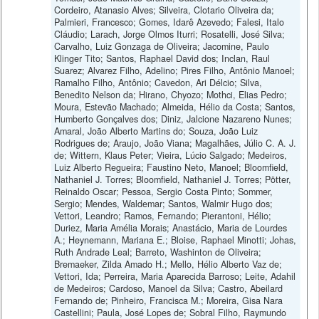
Cordeiro, Atanasio Alves; Silveira, Clotario Oliveira da;
Palmieri, Francesco; Gomes, Idarê Azevedo; Falesi, Italo
Cláudio; Larach, Jorge Olmos Iturri; Rosatelli, José Silva;
Carvalho, Luiz Gonzaga de Oliveira; Jacomine, Paulo
Klinger Tito; Santos, Raphael David dos; Inclan, Raul
Suarez; Alvarez Filho, Adelino; Pires Filho, Antônio Manoel;
Ramalho Filho, Antônio; Cavedon, Ari Délcio; Silva,
Benedito Nelson da; Hirano, Chyozo; Mothci, Elias Pedro;
Moura, Estevão Machado; Almeida, Hélio da Costa; Santos,
Humberto Gonçalves dos; Diniz, Jalcione Nazareno Nunes;
Amaral, João Alberto Martins do; Souza, João Luiz
Rodrigues de; Araujo, João Viana; Magalhães, Júlio C. A. J.
de; Wittern, Klaus Peter; Vieira, Lúcio Salgado; Medeiros,
Luiz Alberto Regueira; Faustino Neto, Manoel; Bloomfield,
Nathaniel J. Torres; Bloomfield, Nathaniel J. Torres; Pötter,
Reinaldo Oscar; Pessoa, Sergio Costa Pinto; Sommer,
Sergio; Mendes, Waldemar; Santos, Walmir Hugo dos;
Vettori, Leandro; Ramos, Fernando; Pierantoni, Hélio;
Duriez, Maria Amélia Morais; Anastácio, Maria de Lourdes
A.; Heynemann, Mariana E.; Bloise, Raphael Minotti; Johas,
Ruth Andrade Leal; Barreto, Washinton de Oliveira;
Bremaeker, Zilda Amado H.; Mello, Hélio Alberto Vaz de;
Vettori, Ida; Perreira, Maria Aparecida Barroso; Leite, Adahil
de Medeiros; Cardoso, Manoel da Silva; Castro, Abeilard
Fernando de; Pinheiro, Francisca M.; Moreira, Gisa Nara
Castellini; Paula, José Lopes de; Sobral Filho, Raymundo