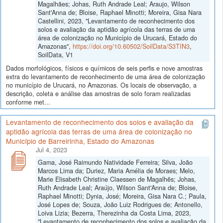
Magalhães; Johas, Ruth Andrade Leal; Araujo, Wilson
Sant'Anna de; Bloise, Raphael Minotti; Moreira, Gisa Nara
Castellini, 2023, "Levantamento de reconhecimento dos
solos e avaliação da aptidão agrícola das terras de uma
área de colonização no Município de Urucará, Estado do
Amazonas",
https://doi.org/10.60502/SoilData/S3TIN3
,
SoilData, V1
Dados morfológicos, físicos e químicos de seis perfis e nove amostras
extra do levantamento de reconhecimento de uma área de colonização
no município de Urucará, no Amazonas. Os locais de observação, a
descrição, coleta e análise das amostras de solo foram realizadas
conforme met...
Levantamento de reconhecimento dos solos e avaliação da
aptidão agrícola das terras de uma área de colonização no
Município de Barreirinha, Estado do Amazonas
Jul 4, 2023
Gama, José Raimundo Natividade Ferreira; Silva, João
Marcos Lima da; Duriez, Maria Amélia de Moraes; Melo,
Marie Elisabeth Christine Claessen de Magalhẽs; Johas,
Ruth Andrade Leal; Araújo, Wilson Sant'Anna de; Bloise,
Raphael Minotti; Dynia, José; Moreira, Gisa Nara C.; Paula,
José Lopes de; Souza, João Luiz Rodrigues de; Antonello,
Loiva Lizia; Bezerra, Therezinha da Costa Lima, 2023,
"Levantamento de reconhecimento dos solos e avaliação da