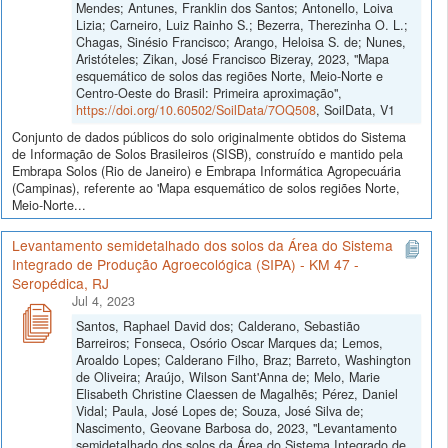
Mendes; Antunes, Franklin dos Santos; Antonello, Loiva
Lizia; Carneiro, Luiz Rainho S.; Bezerra, Therezinha O. L.;
Chagas, Sinésio Francisco; Arango, Heloisa S. de; Nunes,
Aristóteles; Zikan, José Francisco Bizeray, 2023, "Mapa
esquemático de solos das regiões Norte, Meio-Norte e
Centro-Oeste do Brasil: Primeira aproximação",
https://doi.org/10.60502/SoilData/7OQ508
, SoilData, V1
Conjunto de dados públicos do solo originalmente obtidos do Sistema
de Informação de Solos Brasileiros (SISB), construído e mantido pela
Embrapa Solos (Rio de Janeiro) e Embrapa Informática Agropecuária
(Campinas), referente ao 'Mapa esquemático de solos regiões Norte,
Meio-Norte...
Levantamento semidetalhado dos solos da Área do Sistema
Integrado de Produção Agroecológica (SIPA) - KM 47 -
Seropédica, RJ
Jul 4, 2023
Santos, Raphael David dos; Calderano, Sebastião
Barreiros; Fonseca, Osório Oscar Marques da; Lemos,
Aroaldo Lopes; Calderano Filho, Braz; Barreto, Washington
de Oliveira; Araújo, Wilson Sant'Anna de; Melo, Marie
Elisabeth Christine Claessen de Magalhẽs; Pérez, Daniel
Vidal; Paula, José Lopes de; Souza, José Silva de;
Nascimento, Geovane Barbosa do, 2023, "Levantamento
semidetalhado dos solos da Área do Sistema Integrado de