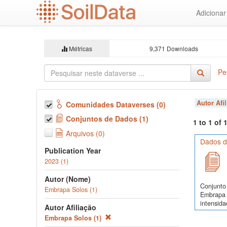
Ir
Adiciona
para
o
conteúdo
principal
Métricas
9,371 Downloads
Pe
Autor Afi
Comunidades Dataverses (0)
Conjuntos de Dados (1)
1 to 1 of
Arquivos (0)
Dados d
Publication Year
2023 (1)
Autor (Nome)
Conjunto 
Embrapa Solos (1)
Embrapa 
intensida
Autor Afiliação
Embrapa Solos (1)