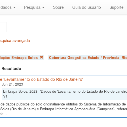
r dados
Pesquisa
Sobre
Guia do usuário
Suporte
squisa avançada
liação:
Embrapa Solos
Cobertura Geográfica Estado / Província:
Ri
 1 Resultado
e 'Levantamento do Estado do Rio de Janeiro'
Jun 21, 2023
Embrapa Solos, 2023, "Dados de 'Levantamento do Estado do Rio de Janeiro
V1
de dados públicos do solo originalmente obtidos do Sistema de Informação de S
Solos (Rio de Janeiro) e Embrapa Informática Agropecuária (Campinas), refer
de...