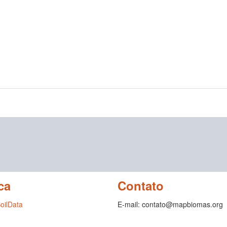
ca
Contato
SoilData
E-mail: contato@mapbiomas.org