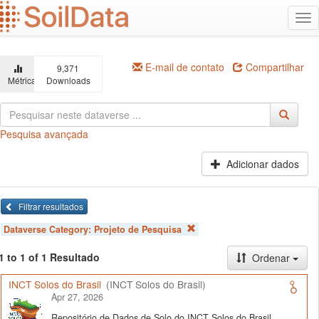
Ir
Alt
para
na
o
conteúdo
principal
E-mail de contato
Compartilhar
9,371
Métricas
Downloads
Pesquisa avançada
Adicionar dados
Filtrar resultados
Dataverse Category:
Projeto de Pesquisa
1 to 1 of 1 Resultado
Ordenar
INCT Solos do Brasil
(INCT Solos do Brasil)
Apr 27, 2026
Repositório de Dados de Solo do INCT Solos do Brasil