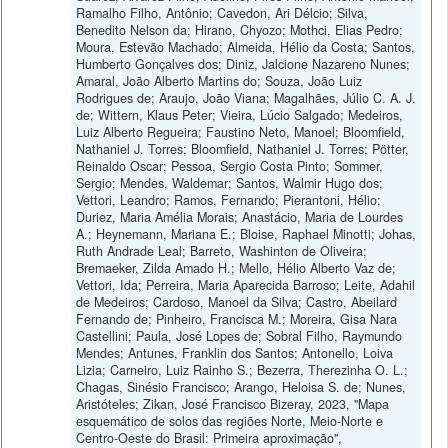
Ramalho Filho, Antônio; Cavedon, Ari Délcio; Silva,
Benedito Nelson da; Hirano, Chyozo; Mothci, Elias Pedro;
Moura, Estevão Machado; Almeida, Hélio da Costa; Santos,
Humberto Gonçalves dos; Diniz, Jalcione Nazareno Nunes;
Amaral, João Alberto Martins do; Souza, João Luiz
Rodrigues de; Araujo, João Viana; Magalhães, Júlio C. A. J.
de; Wittern, Klaus Peter; Vieira, Lúcio Salgado; Medeiros,
Luiz Alberto Regueira; Faustino Neto, Manoel; Bloomfield,
Nathaniel J. Torres; Bloomfield, Nathaniel J. Torres; Pötter,
Reinaldo Oscar; Pessoa, Sergio Costa Pinto; Sommer,
Sergio; Mendes, Waldemar; Santos, Walmir Hugo dos;
Vettori, Leandro; Ramos, Fernando; Pierantoni, Hélio;
Duriez, Maria Amélia Morais; Anastácio, Maria de Lourdes
A.; Heynemann, Mariana E.; Bloise, Raphael Minotti; Johas,
Ruth Andrade Leal; Barreto, Washinton de Oliveira;
Bremaeker, Zilda Amado H.; Mello, Hélio Alberto Vaz de;
Vettori, Ida; Perreira, Maria Aparecida Barroso; Leite, Adahil
de Medeiros; Cardoso, Manoel da Silva; Castro, Abeilard
Fernando de; Pinheiro, Francisca M.; Moreira, Gisa Nara
Castellini; Paula, José Lopes de; Sobral Filho, Raymundo
Mendes; Antunes, Franklin dos Santos; Antonello, Loiva
Lizia; Carneiro, Luiz Rainho S.; Bezerra, Therezinha O. L.;
Chagas, Sinésio Francisco; Arango, Heloisa S. de; Nunes,
Aristóteles; Zikan, José Francisco Bizeray, 2023, "Mapa
esquemático de solos das regiões Norte, Meio-Norte e
Centro-Oeste do Brasil: Primeira aproximação",