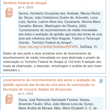
Território Federal do Amapá
Jul 4, 2023
Santos, Humberto Gonçalves dos; Andrade, Marcos Rocha
de; Souza, João Cristóstomo Duarte de; Antonello, Loiva
Lizia; Santos, Laércio Aires dos; Cavalcante, Alcione Maria
Carvalho; Barreto, Washington de Oliveira, 2023,
"Levantamento de reconhecimento de média intensidade
dos solos e avaliação da aptidão agrícola das terras de uma
área sob influência dos Rios Araguari, Falsino e Tartarugal
Grande - Território Federal do Amapá",
https://doi.org/10.60502/SoilData/E9YVRO
, SoilData, V1
Dados de seis perfis e doze amostras extra de levantamento de
reconhecimento de média intensidade em área destinada a projeto de
colanização no Território Federal do Amapá (2.103 km2) A seleção dos
locais de observação, a descrição, amostragem e análise de solo foram
realizados u...
Levantamento de reconhecimento dos solos e avaliação da
aptidão agrícola das terras de uma área de colonização no
Município de Urucará, Estado do Amazonas
Jul 4, 2023
Gama, José Raimundo Natividade Ferreira; Soares,
Amarindo Fausto; Silva, João Marcos Lima da; Duriez,
Maria Amélia de Moraes; Melo, Marie Elizabeth C. C. de