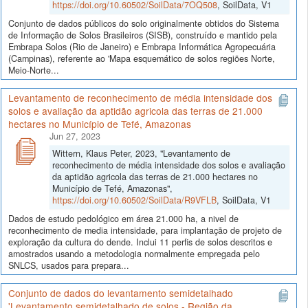
https://doi.org/10.60502/SoilData/7OQ508
, SoilData, V1
Conjunto de dados públicos do solo originalmente obtidos do Sistema
de Informação de Solos Brasileiros (SISB), construído e mantido pela
Embrapa Solos (Rio de Janeiro) e Embrapa Informática Agropecuária
(Campinas), referente ao 'Mapa esquemático de solos regiões Norte,
Meio-Norte...
Levantamento de reconhecimento de média intensidade dos
solos e avaliação da aptidão agricola das terras de 21.000
hectares no Município de Tefé, Amazonas
Jun 27, 2023
Wittern, Klaus Peter, 2023, "Levantamento de
reconhecimento de média intensidade dos solos e avaliação
da aptidão agricola das terras de 21.000 hectares no
Município de Tefé, Amazonas",
https://doi.org/10.60502/SoilData/R9VFLB
, SoilData, V1
Dados de estudo pedológico em área 21.000 ha, a nivel de
reconhecimento de media intensidade, para implantação de projeto de
exploração da cultura do dende. Inclui 11 perfis de solos descritos e
amostrados usando a metodologia normalmente empregada pelo
SNLCS, usados para prepara...
Conjunto de dados do levantamento semidetalhado
'Levantamento semidetalhado de solos - Região da