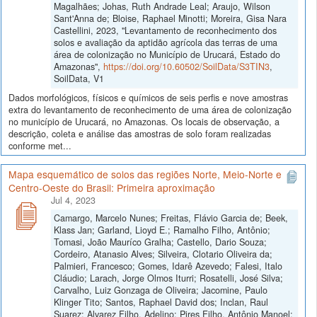
Magalhães; Johas, Ruth Andrade Leal; Araujo, Wilson
Sant'Anna de; Bloise, Raphael Minotti; Moreira, Gisa Nara
Castellini, 2023, "Levantamento de reconhecimento dos
solos e avaliação da aptidão agrícola das terras de uma
área de colonização no Município de Urucará, Estado do
Amazonas",
https://doi.org/10.60502/SoilData/S3TIN3
,
SoilData, V1
Dados morfológicos, físicos e químicos de seis perfis e nove amostras
extra do levantamento de reconhecimento de uma área de colonização
no município de Urucará, no Amazonas. Os locais de observação, a
descrição, coleta e análise das amostras de solo foram realizadas
conforme met...
Mapa esquemático de solos das regiões Norte, Meio-Norte e
Centro-Oeste do Brasil: Primeira aproximação
Jul 4, 2023
Camargo, Marcelo Nunes; Freitas, Flávio Garcia de; Beek,
Klass Jan; Garland, Lioyd E.; Ramalho Filho, Antônio;
Tomasi, João Mauríco Gralha; Castello, Dario Souza;
Cordeiro, Atanasio Alves; Silveira, Clotario Oliveira da;
Palmieri, Francesco; Gomes, Idarê Azevedo; Falesi, Italo
Cláudio; Larach, Jorge Olmos Iturri; Rosatelli, José Silva;
Carvalho, Luiz Gonzaga de Oliveira; Jacomine, Paulo
Klinger Tito; Santos, Raphael David dos; Inclan, Raul
Suarez; Alvarez Filho, Adelino; Pires Filho, Antônio Manoel;