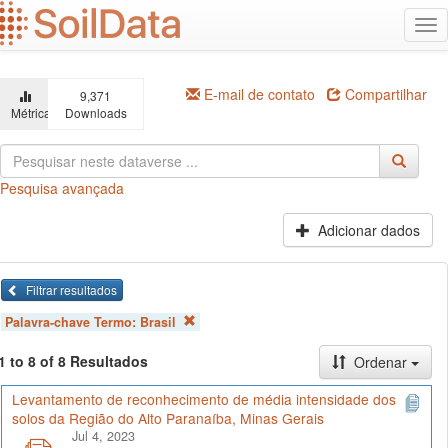
Ir
Alt
para
na
o
conteúdo
principal
E-mail de contato
Compartilhar
9,371
Métricas
Downloads
Pesquisa avançada
Adicionar dados
Filtrar resultados
Palavra-chave Termo:
Brasil
1 to 8 of 8 Resultados
Ordenar
Levantamento de reconhecimento de média intensidade dos
solos da Região do Alto Paranaíba, Minas Gerais
Jul 4, 2023