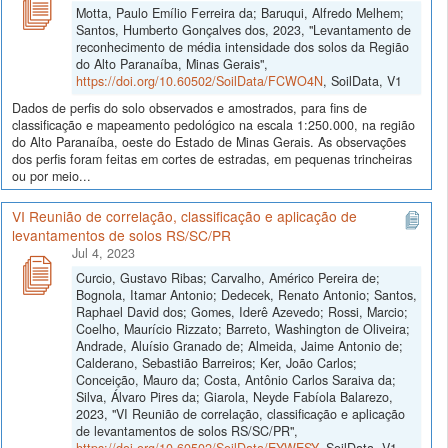
Motta, Paulo Emílio Ferreira da; Baruqui, Alfredo Melhem;
Santos, Humberto Gonçalves dos, 2023, "Levantamento de
reconhecimento de média intensidade dos solos da Região
do Alto Paranaíba, Minas Gerais",
https://doi.org/10.60502/SoilData/FCWO4N
, SoilData, V1
Dados de perfis do solo observados e amostrados, para fins de
classificação e mapeamento pedológico na escala 1:250.000, na região
do Alto Paranaíba, oeste do Estado de Minas Gerais. As observações
dos perfis foram feitas em cortes de estradas, em pequenas trincheiras
ou por meio...
VI Reunião de correlação, classificação e aplicação de
levantamentos de solos RS/SC/PR
Jul 4, 2023
Curcio, Gustavo Ribas; Carvalho, Américo Pereira de;
Bognola, Itamar Antonio; Dedecek, Renato Antonio; Santos,
Raphael David dos; Gomes, Iderê Azevedo; Rossi, Marcio;
Coelho, Maurício Rizzato; Barreto, Washington de Oliveira;
Andrade, Aluísio Granado de; Almeida, Jaime Antonio de;
Calderano, Sebastião Barreiros; Ker, João Carlos;
Conceição, Mauro da; Costa, Antônio Carlos Saraiva da;
Silva, Álvaro Pires da; Giarola, Neyde Fabíola Balarezo,
2023, "VI Reunião de correlação, classificação e aplicação
de levantamentos de solos RS/SC/PR",
https://doi.org/10.60502/SoilData/EYWESY
, SoilData, V1