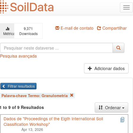
Ir
Alt
para
na
o
conteúdo
principal
E-mail de contato
Compartilhar
9,371
Métricas
Downloads
Pesquisa avançada
Adicionar dados
Filtrar resultados
Palavra-chave Termo:
Granulometria
1 to 9 of 9 Resultados
Ordenar
Dados de "Proceedings of the Eigth International Soil
Classification Workshop"
Apr 13, 2026