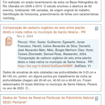
Foi realizado um amplo levantamento de solos na Bacia Hidrográfica do
Rio Uberaba em 2009 e 2010. O estudo envolveu a abertura de 83
eventos, totalizando 166 camadas, de origem original do trabalho.
Identificação de horizontes, preenchimento de fichas com características
morfológ...
Comparação de carbono orgânico do solo entre plantio
direto e mata nativa no município de Santa Helena - PR
Nov 2, 2024
Peruzzi, Vitor; Xavier, Guilherme; Egewarth, Jonas
Francisco; Harold, Carlos Alexandre da Silva; Demattê,
José Alexandre Melo; Melo, Borges Marfrann Dias; Horst,
Taciara Zborowski; Samuel-Rosa, Alessandro, 2024,
"Comparação de carbono orgânico do solo entre plantio
direto e mata nativa no município de Santa Helena - PR",
https://doi.org/10.60502/SoilData/NIIMSF
, SoilData, V1
Dados de amostras de solo coletadas nas profundidades de 0-20 cm e
80-100 cm, porém, em alguns pontos por impedimento da rocha as
profundidades chegam até 20-40 cm, 40-50 cm e 40-60 cm. Foram
selecionados 20 locais distintos no município de Santa Helena, Paraná,
no ano de 2023. O...
Dados de "Solos da Reserva Particular do Patrimônio Natural
SESC Pantanal"