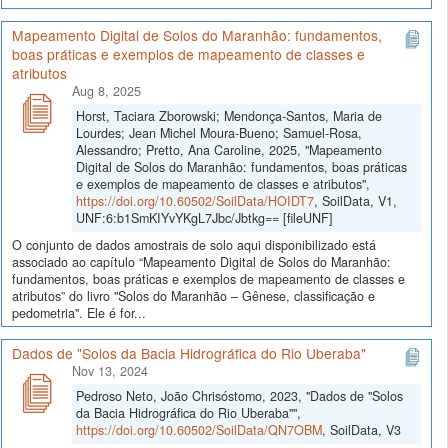
Mapeamento Digital de Solos do Maranhão: fundamentos,
boas práticas e exemplos de mapeamento de classes e
atributos
Aug 8, 2025
Horst, Taciara Zborowski; Mendonça-Santos, Maria de
Lourdes; Jean Michel Moura-Bueno; Samuel-Rosa,
Alessandro; Pretto, Ana Caroline, 2025, "Mapeamento
Digital de Solos do Maranhão: fundamentos, boas práticas
e exemplos de mapeamento de classes e atributos",
https://doi.org/10.60502/SoilData/HOIDT7
, SoilData, V1,
UNF:6:b1SmKIYvYKgL7Jbc/Jbtkg== [fileUNF]
O conjunto de dados amostrais de solo aqui disponibilizado está
associado ao capítulo “Mapeamento Digital de Solos do Maranhão:
fundamentos, boas práticas e exemplos de mapeamento de classes e
atributos” do livro "Solos do Maranhão – Gênese, classificação e
pedometria". Ele é for...
Dados de "Solos da Bacia Hidrográfica do Rio Uberaba"
Nov 13, 2024
Pedroso Neto, João Chrisóstomo, 2023, "Dados de "Solos
da Bacia Hidrográfica do Rio Uberaba"",
https://doi.org/10.60502/SoilData/QN7OBM
, SoilData, V3