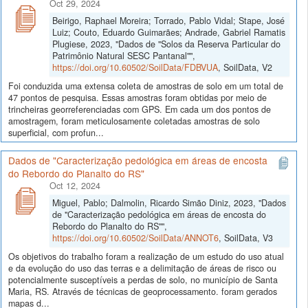
Oct 29, 2024
Beirigo, Raphael Moreira; Torrado, Pablo Vidal; Stape, José
Luiz; Couto, Eduardo Guimarães; Andrade, Gabriel Ramatis
Plugiese, 2023, "Dados de "Solos da Reserva Particular do
Patrimônio Natural SESC Pantanal"",
https://doi.org/10.60502/SoilData/FDBVUA
, SoilData, V2
Foi conduzida uma extensa coleta de amostras de solo em um total de
47 pontos de pesquisa. Essas amostras foram obtidas por meio de
trincheiras georreferenciadas com GPS. Em cada um dos pontos de
amostragem, foram meticulosamente coletadas amostras de solo
superficial, com profun...
Dados de "Caracterização pedológica em áreas de encosta
do Rebordo do Planalto do RS"
Oct 12, 2024
Miguel, Pablo; Dalmolin, Ricardo Simão Diniz, 2023, "Dados
de "Caracterização pedológica em áreas de encosta do
Rebordo do Planalto do RS"",
https://doi.org/10.60502/SoilData/ANNOT6
, SoilData, V3
Os objetivos do trabalho foram a realização de um estudo do uso atual
e da evolução do uso das terras e a delimitação de áreas de risco ou
potencialmente susceptíveis a perdas de solo, no município de Santa
Maria, RS. Através de técnicas de geoprocessamento. foram gerados
mapas d...