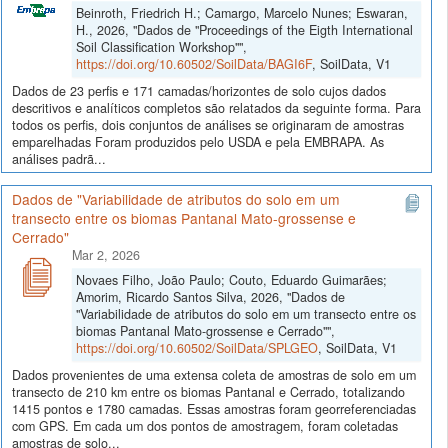
Beinroth, Friedrich H.; Camargo, Marcelo Nunes; Eswaran,
H., 2026, "Dados de "Proceedings of the Eigth International
Soil Classification Workshop"",
https://doi.org/10.60502/SoilData/BAGI6F
, SoilData, V1
Dados de 23 perfis e 171 camadas/horizontes de solo cujos dados
descritivos e analíticos completos são relatados da seguinte forma. Para
todos os perfis, dois conjuntos de análises se originaram de amostras
emparelhadas Foram produzidos pelo USDA e pela EMBRAPA. As
análises padrã...
Dados de "Variabilidade de atributos do solo em um
transecto entre os biomas Pantanal Mato-grossense e
Cerrado"
Mar 2, 2026
Novaes Filho, João Paulo; Couto, Eduardo Guimarães;
Amorim, Ricardo Santos Silva, 2026, "Dados de
"Variabilidade de atributos do solo em um transecto entre os
biomas Pantanal Mato-grossense e Cerrado"",
https://doi.org/10.60502/SoilData/SPLGEO
, SoilData, V1
Dados provenientes de uma extensa coleta de amostras de solo em um
transecto de 210 km entre os biomas Pantanal e Cerrado, totalizando
1415 pontos e 1780 camadas. Essas amostras foram georreferenciadas
com GPS. Em cada um dos pontos de amostragem, foram coletadas
amostras de solo...