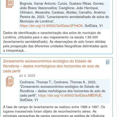
Bognola, Itamar Antonio; Curcio, Gustavo Ribas; Gomes,
João Bosco Vasconcellos; Caviglione, João Henrique;
Uhlmann, Alexandre; Cardoso, Alcides; Carvalho, Américo
Pereira de, 2023, "Levantamento semidetalhado de solos do
Município de Londrina",
https://doi.org/10.60502/SoilData/2FH4O6
, SoilData, V1
Dados de identificação e caracterização dos solos do municipio de
Londrina, utilizados para o seu mapeamento na escala 1:65.000
(levantamento semidetalhado). As observações do solo foram obtidas
pela prospecção das diferentes unidades fisiográficas delimitadas após
a interpretaçã...
Zoneamento socioeconômico-ecológico do Estado de
Rondônia – dados morfológicos dos horizontes do solo de
cada perfil
Jul 4, 2023
Cochrane, Thomas T.; Cochrane, Thomas A., 2023,
"Zoneamento socioeconômico-ecológico do Estado de
Rondônia – dados morfológicos dos horizontes do solo de
cada perfil",
https://doi.org/10.60502/SoilData/MBDRJE
,
SoilData, V1
A fase de campo do levantamento se realizou entre 1996 e 1997. Os
lugares inacessíveis foram objeto de reconhecimento aéreo. As
principais campanhas de campo percorreram as regiões de influência