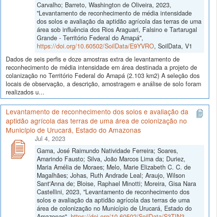
Carvalho; Barreto, Washington de Oliveira, 2023,
"Levantamento de reconhecimento de média intensidade
dos solos e avaliação da aptidão agrícola das terras de uma
área sob influência dos Rios Araguari, Falsino e Tartarugal
Grande - Território Federal do Amapá",
https://doi.org/10.60502/SoilData/E9YVRO
, SoilData, V1
Dados de seis perfis e doze amostras extra de levantamento de
reconhecimento de média intensidade em área destinada a projeto de
colanização no Território Federal do Amapá (2.103 km2) A seleção dos
locais de observação, a descrição, amostragem e análise de solo foram
realizados u...
Levantamento de reconhecimento dos solos e avaliação da
aptidão agrícola das terras de uma área de colonização no
Município de Urucará, Estado do Amazonas
Jul 4, 2023
Gama, José Raimundo Natividade Ferreira; Soares,
Amarindo Fausto; Silva, João Marcos Lima da; Duriez,
Maria Amélia de Moraes; Melo, Marie Elizabeth C. C. de
Magalhães; Johas, Ruth Andrade Leal; Araujo, Wilson
Sant'Anna de; Bloise, Raphael Minotti; Moreira, Gisa Nara
Castellini, 2023, "Levantamento de reconhecimento dos
solos e avaliação da aptidão agrícola das terras de uma
área de colonização no Município de Urucará, Estado do
Amazonas",
https://doi.org/10.60502/SoilData/S3TIN3
,