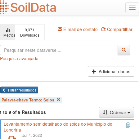
Ir
Alt
para
na
o
conteúdo
principal
E-mail de contato
Compartilhar
9,371
Métricas
Downloads
Pesquisa avançada
Adicionar dados
Filtrar resultados
Palavra-chave Termo:
Solos
1 to 9 of 9 Resultados
Ordenar
Levantamento semidetalhado de solos do Município de
Londrina
Jul 4, 2023