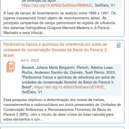
de retenção da água",
https://doi.org/10.60502/SoilData/RKNHUC
, SoilData, V1
A fase de campo do levantamento se realizou entre 1996 e 1997. Os
lugares inacessíveis foram objeto de reconhecimento aéreo. As
principais campanhas de campo percorreram as regiões de influência
dos sistemas hidrográficos Guaporé-Mamoré-Madeira e Ji-Paraná-
Machado e seus tributár...
Parâmetros físicos e químicos de referência em solos de
unidades de conservação florestal da Bacia do Paraná 3,
Brasil
Jul 4, 2023
Bocardi, Juliane Maria Bergamin; Pletsch, Adelmo Lowe;
Rocha, Anderson Sandro da; Quinaia, Sueli Pércio, 2023,
"Parâmetros físicos e químicos de referência em solos de
unidades de conservação florestal da Bacia do Paraná 3,
Brasil",
https://doi.org/10.60502/SoilData/UE7AUE
,
SoilData, V1
Essa pesquisa objetivou a determinação dos teores de metais,
macroelementos e radionuclídeos em solos preservados de Unidades de
Conservação Ambientais e Remanescentes Florestais da Bacia do
Paraná 3 (BP3), com o intuito de obter níveis de base naturais para
estes elementos e con...